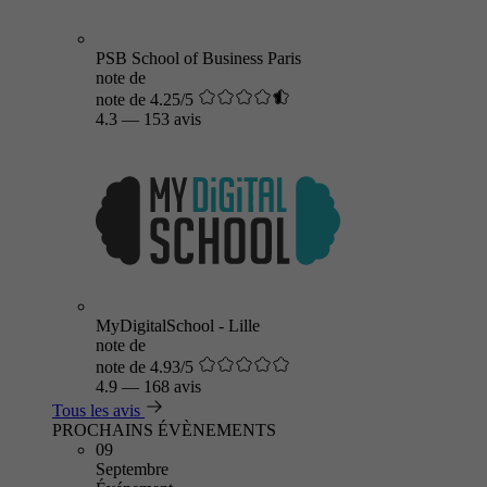
PSB School of Business Paris
note de
note de 4.25/5
4.3
—
153 avis
MyDigitalSchool - Lille
note de
note de 4.93/5
4.9
—
168 avis
Tous les avis
PROCHAINS ÉVÈNEMENTS
09
Septembre