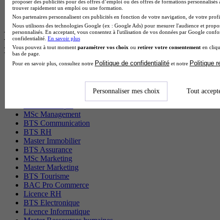
proposer des publicités pour des offres d’emploi ou des offres de formations personnalisés
BTS Tpl en alternance
trouver rapidement un emploi ou une formation.
BTS Ati en alternance
Nos partenaires personnalisent ces publicités en fonction de votre navigation, de votre profil
Nous utilisons des technologies Google (ex : Google Ads) pour mesurer l'audience et propos
personnalisés. En acceptant, vous consentez à l'utilisation de vos données par Google conf
Les diplômes par filière les plus
confidentialité.
En savoir plus
recherchés
Vous pouvez à tout moment
paramétrer vos choix
ou
retirer votre consentement
en cliqu
bas de page.
Politique de confidentialité
Politique 
Pour en savoir plus, consultez notre
et notre
CS Sport
Master Sport
MBA Marketing
Personnaliser mes choix
Tout accept
Master Management
CAP Esthétique
MSc Management
BTS Communication
BTS RH
Master Immobilier
BTS Assurance
MSc Marketing
Master Marketing
BTS Tourisme
BAC Pro Commerce
Licence RH
BTS Electronique
Licence Informatique