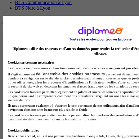
BTS Communication à Lyon
BTS Ndrc à Lyon
Les intitulés de diplôme par alternance
les plus recherchés
BTS Esf en alternance
BTS Dietetique en alternance
Diplomeo utilise des traceurs et d’autres données pour rendre la recherche d’éco
efficace.
BTS Mco en alternance
BTS Pi en alternance
Cookies strictement nécessaires
BTS Sp3s en alternance
Ces traceurs sont nécessaires au bon fonctionnement de nos services et
ne peuvent pas être 
Master CCA en alternance
de l'ensemble des cookies ou traceurs
Il s'agit notamment
permettant de maintenir 
BTS Ndrc en alternance
pendant sa navigation sur le site, de stocker des informations temporaires telles que les préf
BTS Sam en alternance
ou les offres vues, gérer les processus d'identification de l'utilisateur, vérifier s'il est conn
la sécurité du site web en détectant les tentatives d'accès frauduleux ou les violations de sécu
Cap Fleuriste en alternance
Ces cookies ou traceurs permettent également de piloter et suivre les sources d'acquisition d'
BTS Sio en alternance
unique permettant de comprendre comment nos utilisateurs naviguent sur nos sites et nos ap
MSc Marketing Digital en alternance
sources de trafic.
BTS Gpme en alternance
Ils nous permettent également d’observer le comportement de nos utilisateurs afin d'amélior
Cap Electricien en alternance
navigation dans nos sites beaucoup plus rapide et fluide.
BTS Gpn en alternance
Ces cookies ou traceurs permettent enfin de personnaliser les interfaces de consultation et d
personnalisée des offres d'emploi ou de formations proposées.
BTS Domotique en alternance
BAC Pro Agora en alternance
Cookies publicitaires
BTS Sta en alternance
Avec votre accord
, nous et nos partenaires (Facebook, Google Ads, Critéo, Bing,) pouvons 
BTS Iris en alternance