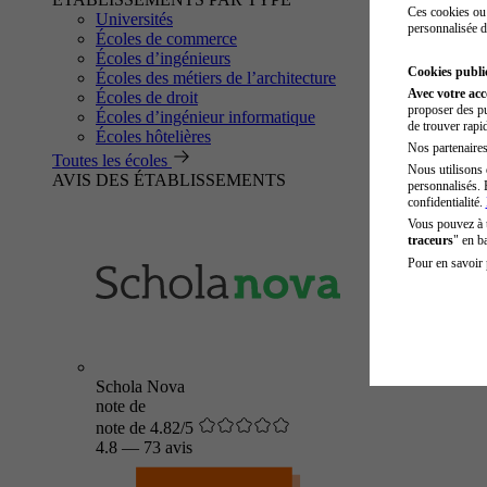
Ces cookies ou 
Universités
personnalisée d
Écoles de commerce
Écoles d’ingénieurs
Cookies public
Écoles des métiers de l’architecture
Avec votre ac
Écoles de droit
proposer des pu
Écoles d’ingénieur informatique
de trouver rapi
Écoles hôtelières
Nos partenaires 
Toutes les écoles
Nous utilisons 
AVIS DES ÉTABLISSEMENTS
personnalisés. 
confidentialité.
Vous pouvez à
traceurs
" en b
Pour en savoir 
Schola Nova
note de
note de 4.82/5
4.8
—
73 avis