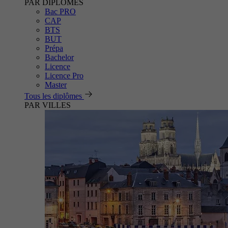
PAR DIPLÔMES
Bac PRO
CAP
BTS
BUT
Prépa
Bachelor
Licence
Licence Pro
Master
Tous les diplômes
PAR VILLES