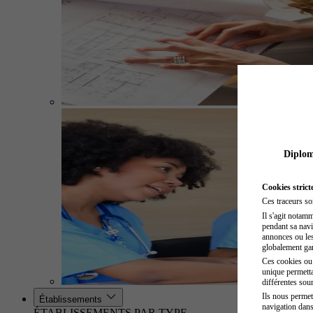
Diplome
Cookies strict
Ces traceurs so
Il s'agit notam
pendant sa navig
annonces ou les 
globalement gara
Ces cookies ou t
unique permetta
différentes sour
Ils nous permet
Établissements
navigation dans
ÉTABLISSEMENTS PAR TYPE