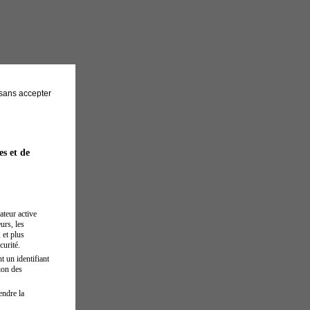
sans accepter
es et de
ateur active
urs, les
 et plus
curité.
t un identifiant
ion des
endre la