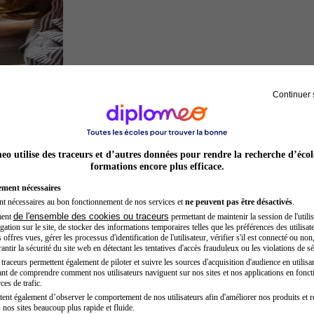
Continuer 
Architecte
o utilise des traceurs et d’autres données pour rendre la recherche d’écol
formations encore plus efficace.
ement nécessaires
nt nécessaires au bon fonctionnement de nos services et
ne peuvent pas être désactivés
.
de l'ensemble des cookies ou traceurs
ment
permettant de maintenir la session de l'utilis
ation sur le site, de stocker des informations temporaires telles que les préférences des utilisate
offres vues, gérer les processus d'identification de l'utilisateur, vérifier s'il est connecté ou non,
ntir la sécurité du site web en détectant les tentatives d'accès frauduleux ou les violations de sé
raceurs permettent également de piloter et suivre les sources d'acquisition d'audience en utilisan
nt de comprendre comment nos utilisateurs naviguent sur nos sites et nos applications en fonct
Secrétaire médicale
ces de trafic.
tent également d’observer le comportement de nos utilisateurs afin d'améliorer nos produits et r
 nos sites beaucoup plus rapide et fluide.