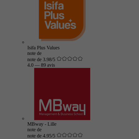
Isifa Plus Values
note de
note de 3.98/5
4.0
—
89 avis
MBway - Lille
note de
note de 4.95/5