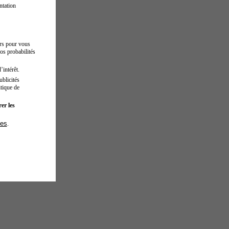
ntation
urs pour vous
os probabilités
’intérêt.
blicités
tique de
er les
ies
.