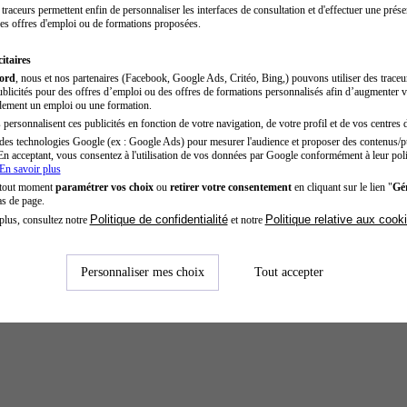
traceurs permettent enfin de personnaliser les interfaces de consultation et d'effectuer une prése
es offres d'emploi ou de formations proposées.
itaires
cord
, nous et nos partenaires (Facebook, Google Ads, Critéo, Bing,) pouvons utiliser des trace
blicités pour des offres d’emploi ou des offres de formations personnalisés afin d’augmenter v
dement un emploi ou une formation.
personnalisent ces publicités en fonction de votre navigation, de votre profil et de vos centres d
des technologies Google (ex : Google Ads) pour mesurer l'audience et proposer des contenus/pu
En acceptant, vous consentez à l'utilisation de vos données par Google conformément à leur poli
En savoir plus
 tout moment
paramétrer vos choix
ou
retirer votre consentement
en cliquant sur le lien "
Gér
as de page.
Politique de confidentialité
Politique relative aux cook
plus, consultez notre
et notre
Personnaliser mes choix
Tout accepter