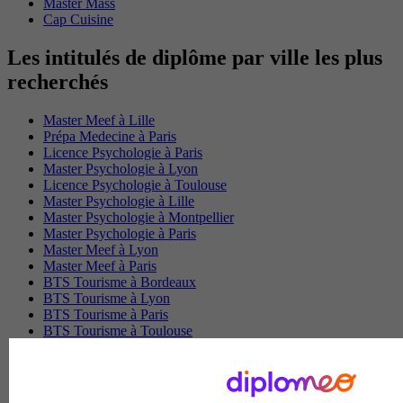
Master Mass
Cap Cuisine
Les intitulés de diplôme par ville les plus
recherchés
Master Meef à Lille
Prépa Medecine à Paris
Licence Psychologie à Paris
Master Psychologie à Lyon
Licence Psychologie à Toulouse
Master Psychologie à Lille
Master Psychologie à Montpellier
Master Psychologie à Paris
Master Meef à Lyon
Master Meef à Paris
BTS Tourisme à Bordeaux
BTS Tourisme à Lyon
BTS Tourisme à Paris
BTS Tourisme à Toulouse
Licence Psychologie à Lille
Master Informatique à Paris
BTS Communication à Bordeaux
Master Psychologie à Angers