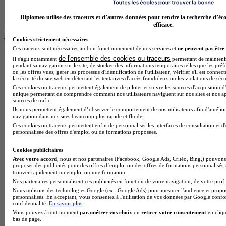
BTS Communication à Lyon
BTS Ndrc à Lyon
Diplomeo utilise des traceurs et d’autres données pour rendre la recherche d’éco
efficace.
Les intitulés de diplôme par alternance
Cookies strictement nécessaires
les plus recherchés
Ces traceurs sont nécessaires au bon fonctionnement de nos services et
ne peuvent pas être 
de l'ensemble des cookies ou traceurs
Il s'agit notamment
permettant de maintenir 
pendant sa navigation sur le site, de stocker des informations temporaires telles que les préf
BTS Esf en alternance
ou les offres vues, gérer les processus d'identification de l'utilisateur, vérifier s'il est conn
BTS Dietetique en alternance
la sécurité du site web en détectant les tentatives d'accès frauduleux ou les violations de sécu
BTS Mco en alternance
Ces cookies ou traceurs permettent également de piloter et suivre les sources d'acquisition d'
unique permettant de comprendre comment nos utilisateurs naviguent sur nos sites et nos ap
BTS Pi en alternance
sources de trafic.
BTS Sp3s en alternance
Ils nous permettent également d’observer le comportement de nos utilisateurs afin d'amélior
Master CCA en alternance
navigation dans nos sites beaucoup plus rapide et fluide.
BTS Ndrc en alternance
Ces cookies ou traceurs permettent enfin de personnaliser les interfaces de consultation et d
personnalisée des offres d'emploi ou de formations proposées.
BTS Sam en alternance
Cap Fleuriste en alternance
Cookies publicitaires
BTS Sio en alternance
Avec votre accord
, nous et nos partenaires (Facebook, Google Ads, Critéo, Bing,) pouvons 
MSc Marketing Digital en alternance
proposer des publicités pour des offres d’emploi ou des offres de formations personnalisés
BTS Gpme en alternance
trouver rapidement un emploi ou une formation.
Cap Electricien en alternance
Nos partenaires personnalisent ces publicités en fonction de votre navigation, de votre profil
BTS Gpn en alternance
Nous utilisons des technologies Google (ex : Google Ads) pour mesurer l'audience et propos
BTS Domotique en alternance
personnalisés. En acceptant, vous consentez à l'utilisation de vos données par Google conf
confidentialité.
En savoir plus
BAC Pro Agora en alternance
Vous pouvez à tout moment
paramétrer vos choix
ou
retirer votre consentement
en cliqu
BTS Sta en alternance
bas de page.
BTS Iris en alternance