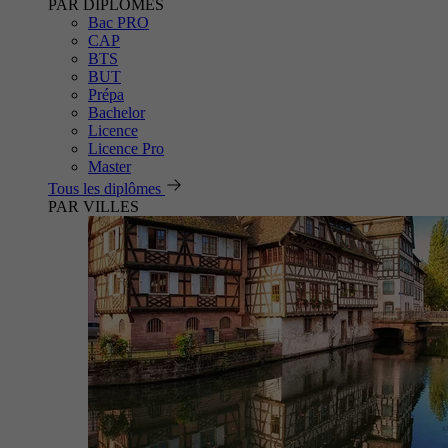
PAR DIPLÔMES
Bac PRO
CAP
BTS
BUT
Prépa
Bachelor
Licence
Licence Pro
Master
Tous les diplômes
PAR VILLES