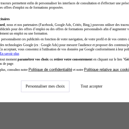
traceurs permettent enfin de personnaliser les interfaces de consultation et d'effectuer une prése
es offres d'emploi ou de formations proposées.
itaires
cord
, nous et nos partenaires (Facebook, Google Ads, Critéo, Bing,) pouvons utiliser des trace
blicités pour des offres d’emploi ou des offres de formations personnalisés afin d’augmenter v
dement un emploi ou une formation.
personnalisent ces publicités en fonction de votre navigation, de votre profil et de vos centres d
des technologies Google (ex : Google Ads) pour mesurer l'audience et proposer des contenus/pu
En acceptant, vous consentez à l'utilisation de vos données par Google conformément à leur poli
En savoir plus
 tout moment
paramétrer vos choix
ou
retirer votre consentement
en cliquant sur le lien "
Gér
as de page.
Politique de confidentialité
Politique relative aux cook
plus, consultez notre
et notre
Personnaliser mes choix
Tout accepter