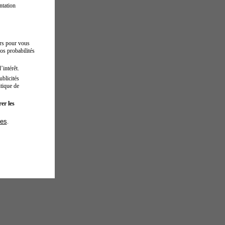
ntation
urs pour vous
os probabilités
’intérêt.
blicités
tique de
er les
ies
.