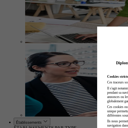
Diplome
Cookies strict
Ces traceurs so
Il s'agit notam
pendant sa navig
annonces ou les 
globalement gara
Ces cookies ou t
unique permetta
différentes sour
Ils nous permet
Établissements
navigation dans
ÉTABLISSEMENTS PAR TYPE