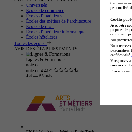
Ces cookies ou 
Universités
personnalisée d
Écoles de commerce
Écoles d’ingénieurs
Cookies public
Écoles des métiers de l’architecture
Avec votre ac
Écoles de droit
proposer des pu
Écoles d’ingénieur informatique
de trouver rapi
Écoles hôtelières
Nos partenaires 
Toutes les écoles
Nous utilisons 
AVIS DES ÉTABLISSEMENTS
personnalisés. 
confidentialité.
Lignes & Formations
Vous pouvez à
note de
traceurs
" en b
note de 4.41/5
Pour en savoir 
4.4
—
63 avis
ENSAM - Arts et Métiers Paris Tech