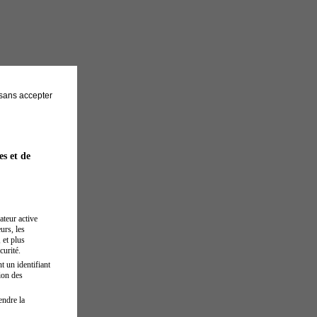
sans accepter
es et de
ateur active
urs, les
 et plus
curité.
t un identifiant
ion des
endre la