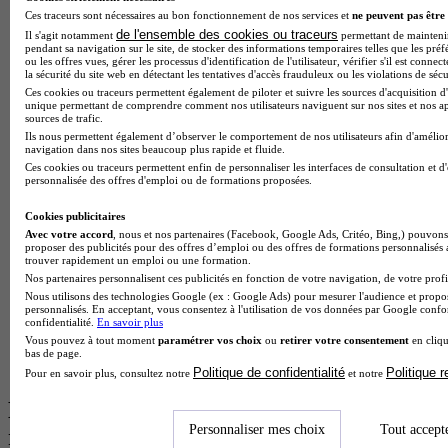
Ces traceurs sont nécessaires au bon fonctionnement de nos services et
ne peuvent pas être 
BTS Esf en alternance
de l'ensemble des cookies ou traceurs
Il s'agit notamment
permettant de maintenir 
BTS Dietetique en alternance
pendant sa navigation sur le site, de stocker des informations temporaires telles que les préf
BTS Mco en alternance
ou les offres vues, gérer les processus d'identification de l'utilisateur, vérifier s'il est conn
la sécurité du site web en détectant les tentatives d'accès frauduleux ou les violations de sécu
BTS Pi en alternance
Ces cookies ou traceurs permettent également de piloter et suivre les sources d'acquisition d'
BTS Sp3s en alternance
unique permettant de comprendre comment nos utilisateurs naviguent sur nos sites et nos ap
Master CCA en alternance
sources de trafic.
BTS Ndrc en alternance
Ils nous permettent également d’observer le comportement de nos utilisateurs afin d'amélior
navigation dans nos sites beaucoup plus rapide et fluide.
BTS Sam en alternance
Ces cookies ou traceurs permettent enfin de personnaliser les interfaces de consultation et d
Cap Fleuriste en alternance
personnalisée des offres d'emploi ou de formations proposées.
BTS Sio en alternance
MSc Marketing Digital en alternance
Cookies publicitaires
BTS Gpme en alternance
Avec votre accord
, nous et nos partenaires (Facebook, Google Ads, Critéo, Bing,) pouvons 
Cap Electricien en alternance
proposer des publicités pour des offres d’emploi ou des offres de formations personnalisés
BTS Gpn en alternance
trouver rapidement un emploi ou une formation.
BTS Domotique en alternance
Nos partenaires personnalisent ces publicités en fonction de votre navigation, de votre profil
BAC Pro Agora en alternance
Nous utilisons des technologies Google (ex : Google Ads) pour mesurer l'audience et propos
personnalisés. En acceptant, vous consentez à l'utilisation de vos données par Google conf
BTS Sta en alternance
confidentialité.
En savoir plus
BTS Iris en alternance
Vous pouvez à tout moment
paramétrer vos choix
ou
retirer votre consentement
en cliqu
BTS Tpl en alternance
bas de page.
BTS Ati en alternance
Politique de confidentialité
Politique 
Pour en savoir plus, consultez notre
et notre
Les diplômes par filière les plus
Personnaliser mes choix
Tout accept
recherchés