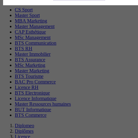
CS Sport
Master Sport
MBA Marketing
Master Management
CAP Esthétique
MSc Management
BTS Communication
BTS RH
Master Immobilier
BTS Assurance
MSc Marketing
Master Marketing
BTS Tourisme
BAC Pro Commerce
Licence RH
BTS Electronique
Licence Informatique
Master Ressources humaines
BUT Informatique
BTS Commerce
Diplomeo
Diplômes
Licence