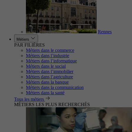
Rennes
Métiers
PAR FILIÈRES
Métiers dans le commerce
Métiers dans l’industrie
Métiers dans l’informatique
Métiers dans le social
Métiers dans l’immobilier
Métiers dans l’agriculture
Métiers dans la banque
Métiers dans la communication
Métiers dans la santé
Tous les métiers
MÉTIERS LES PLUS RECHERCHÉS