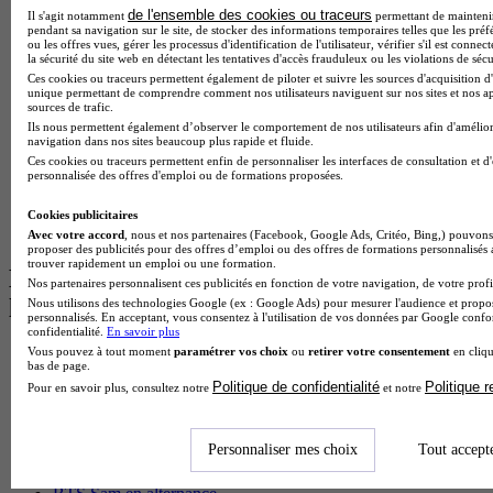
Master Meef à Lyon
de l'ensemble des cookies ou traceurs
Il s'agit notamment
permettant de maintenir 
pendant sa navigation sur le site, de stocker des informations temporaires telles que les préf
Master Meef à Paris
ou les offres vues, gérer les processus d'identification de l'utilisateur, vérifier s'il est conn
BTS Tourisme à Bordeaux
la sécurité du site web en détectant les tentatives d'accès frauduleux ou les violations de sécu
BTS Tourisme à Lyon
Ces cookies ou traceurs permettent également de piloter et suivre les sources d'acquisition d'
BTS Tourisme à Paris
unique permettant de comprendre comment nos utilisateurs naviguent sur nos sites et nos ap
sources de trafic.
BTS Tourisme à Toulouse
Ils nous permettent également d’observer le comportement de nos utilisateurs afin d'amélior
Licence Psychologie à Lille
navigation dans nos sites beaucoup plus rapide et fluide.
Master Informatique à Paris
Ces cookies ou traceurs permettent enfin de personnaliser les interfaces de consultation et d
BTS Communication à Bordeaux
personnalisée des offres d'emploi ou de formations proposées.
Master Psychologie à Angers
BTS Communication à Lyon
Cookies publicitaires
BTS Ndrc à Lyon
Avec votre accord
, nous et nos partenaires (Facebook, Google Ads, Critéo, Bing,) pouvons 
proposer des publicités pour des offres d’emploi ou des offres de formations personnalisés
trouver rapidement un emploi ou une formation.
Les intitulés de diplôme par alternance
Nos partenaires personnalisent ces publicités en fonction de votre navigation, de votre profil
les plus recherchés
Nous utilisons des technologies Google (ex : Google Ads) pour mesurer l'audience et propos
personnalisés. En acceptant, vous consentez à l'utilisation de vos données par Google conf
confidentialité.
En savoir plus
Vous pouvez à tout moment
paramétrer vos choix
ou
retirer votre consentement
en cliqu
BTS Esf en alternance
bas de page.
BTS Dietetique en alternance
Politique de confidentialité
Politique 
Pour en savoir plus, consultez notre
et notre
BTS Mco en alternance
BTS Pi en alternance
BTS Sp3s en alternance
Personnaliser mes choix
Tout accept
Master CCA en alternance
BTS Ndrc en alternance