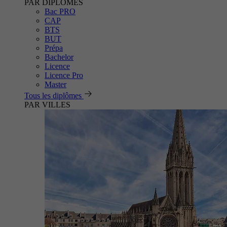
PAR DIPLÔMES
Bac PRO
CAP
BTS
BUT
Prépa
Bachelor
Licence
Licence Pro
Master
Tous les diplômes
PAR VILLES