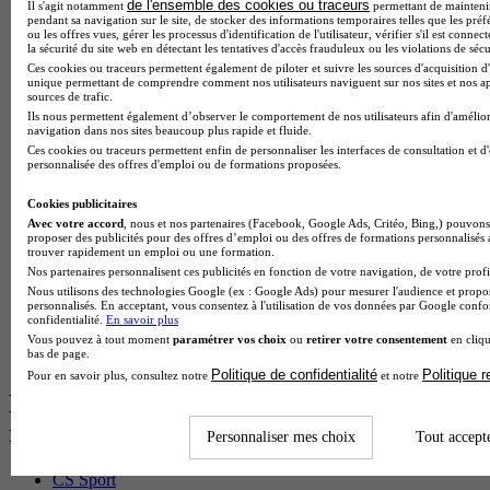
BTS Dietetique en alternance
de l'ensemble des cookies ou traceurs
Il s'agit notamment
permettant de maintenir 
pendant sa navigation sur le site, de stocker des informations temporaires telles que les préf
BTS Mco en alternance
ou les offres vues, gérer les processus d'identification de l'utilisateur, vérifier s'il est conn
BTS Pi en alternance
la sécurité du site web en détectant les tentatives d'accès frauduleux ou les violations de sécu
BTS Sp3s en alternance
Ces cookies ou traceurs permettent également de piloter et suivre les sources d'acquisition d'
Master CCA en alternance
unique permettant de comprendre comment nos utilisateurs naviguent sur nos sites et nos ap
sources de trafic.
BTS Ndrc en alternance
Ils nous permettent également d’observer le comportement de nos utilisateurs afin d'amélior
BTS Sam en alternance
navigation dans nos sites beaucoup plus rapide et fluide.
Cap Fleuriste en alternance
Ces cookies ou traceurs permettent enfin de personnaliser les interfaces de consultation et d
BTS Sio en alternance
personnalisée des offres d'emploi ou de formations proposées.
MSc Marketing Digital en alternance
BTS Gpme en alternance
Cookies publicitaires
Cap Electricien en alternance
Avec votre accord
, nous et nos partenaires (Facebook, Google Ads, Critéo, Bing,) pouvons 
BTS Gpn en alternance
proposer des publicités pour des offres d’emploi ou des offres de formations personnalisés
trouver rapidement un emploi ou une formation.
BTS Domotique en alternance
Nos partenaires personnalisent ces publicités en fonction de votre navigation, de votre profil
BAC Pro Agora en alternance
Nous utilisons des technologies Google (ex : Google Ads) pour mesurer l'audience et propos
BTS Sta en alternance
personnalisés. En acceptant, vous consentez à l'utilisation de vos données par Google conf
BTS Iris en alternance
confidentialité.
En savoir plus
BTS Tpl en alternance
Vous pouvez à tout moment
paramétrer vos choix
ou
retirer votre consentement
en cliqu
bas de page.
BTS Ati en alternance
Politique de confidentialité
Politique 
Pour en savoir plus, consultez notre
et notre
Les diplômes par filière les plus
recherchés
Personnaliser mes choix
Tout accept
CS Sport