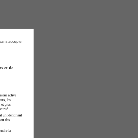
sans accepter
es et de
ateur active
urs, les
 et plus
curité.
t un identifiant
ion des
endre la