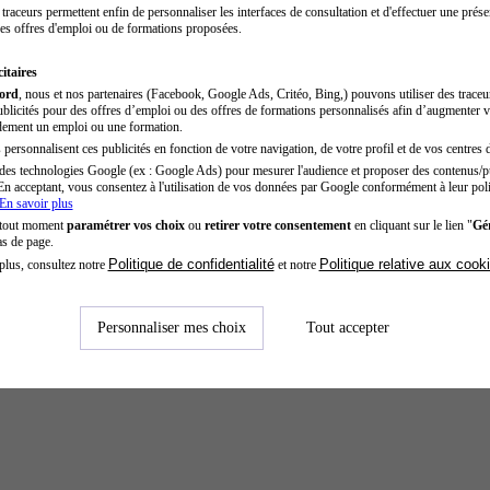
traceurs permettent enfin de personnaliser les interfaces de consultation et d'effectuer une prése
es offres d'emploi ou de formations proposées.
itaires
cord
, nous et nos partenaires (Facebook, Google Ads, Critéo, Bing,) pouvons utiliser des trace
blicités pour des offres d’emploi ou des offres de formations personnalisés afin d’augmenter v
dement un emploi ou une formation.
personnalisent ces publicités en fonction de votre navigation, de votre profil et de vos centres d
des technologies Google (ex : Google Ads) pour mesurer l'audience et proposer des contenus/pu
En acceptant, vous consentez à l'utilisation de vos données par Google conformément à leur poli
En savoir plus
 tout moment
paramétrer vos choix
ou
retirer votre consentement
en cliquant sur le lien "
Gér
as de page.
Politique de confidentialité
Politique relative aux cook
plus, consultez notre
et notre
Personnaliser mes choix
Tout accepter