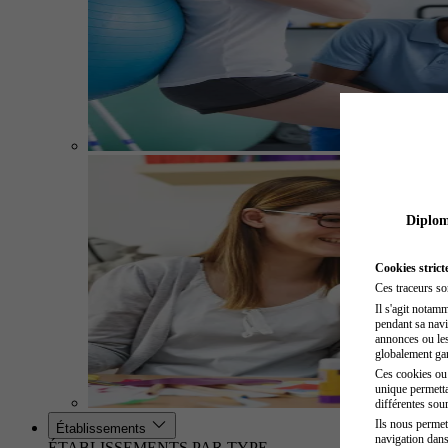
Diplome
Cookies strict
Ces traceurs so
Il s'agit notam
pendant sa navig
annonces ou les 
globalement gara
Ces cookies ou t
unique permetta
différentes sour
Ils nous permet
Établissements
navigation dans
ÉTABLISSEMENTS PAR TYPE