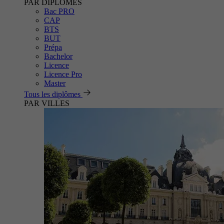
PAR DIPLÔMES
Bac PRO
CAP
BTS
BUT
Prépa
Bachelor
Licence
Licence Pro
Master
Tous les diplômes
PAR VILLES