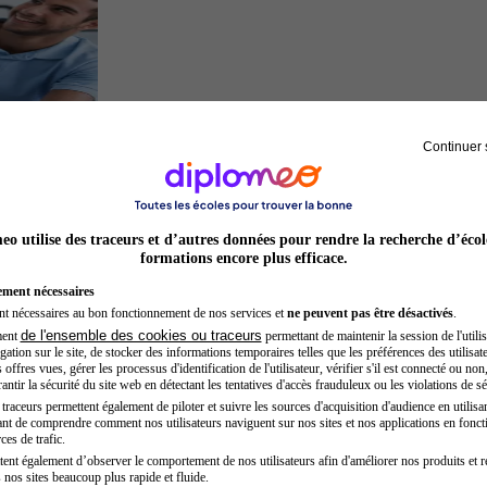
Continuer 
Kinésithérapeute sportif
o utilise des traceurs et d’autres données pour rendre la recherche d’écol
formations encore plus efficace.
ement nécessaires
nt nécessaires au bon fonctionnement de nos services et
ne peuvent pas être désactivés
.
de l'ensemble des cookies ou traceurs
ment
permettant de maintenir la session de l'utilis
ation sur le site, de stocker des informations temporaires telles que les préférences des utilisate
offres vues, gérer les processus d'identification de l'utilisateur, vérifier s'il est connecté ou non,
ntir la sécurité du site web en détectant les tentatives d'accès frauduleux ou les violations de sé
raceurs permettent également de piloter et suivre les sources d'acquisition d'audience en utilisan
nt de comprendre comment nos utilisateurs naviguent sur nos sites et nos applications en fonct
Auxiliaire de puériculture
ces de trafic.
tent également d’observer le comportement de nos utilisateurs afin d'améliorer nos produits et r
 nos sites beaucoup plus rapide et fluide.