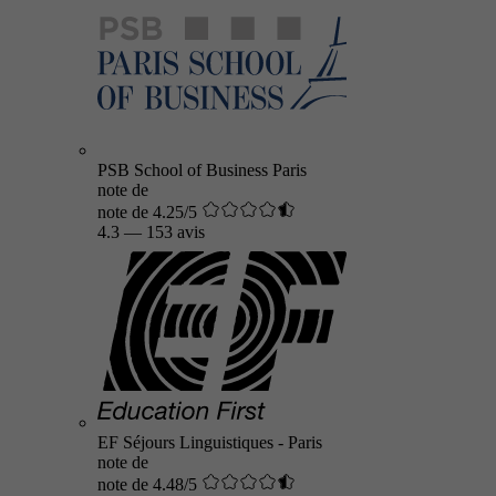
PSB School of Business Paris
note de
note de 4.25/5
4.3
—
153 avis
EF Séjours Linguistiques - Paris
note de
note de 4.48/5