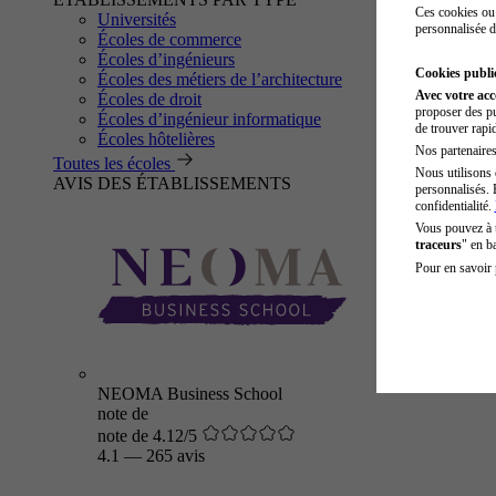
Ces cookies ou 
Universités
personnalisée d
Écoles de commerce
Écoles d’ingénieurs
Cookies public
Écoles des métiers de l’architecture
Avec votre ac
Écoles de droit
proposer des pu
Écoles d’ingénieur informatique
de trouver rapi
Écoles hôtelières
Nos partenaires 
Toutes les écoles
Nous utilisons 
AVIS DES ÉTABLISSEMENTS
personnalisés. 
confidentialité.
Vous pouvez à
traceurs
" en b
Pour en savoir 
NEOMA Business School
note de
note de 4.12/5
4.1
—
265 avis