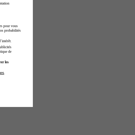
ntation
urs pour vous
os probabilités
’intérêt.
blicités
tique de
er les
ies
.