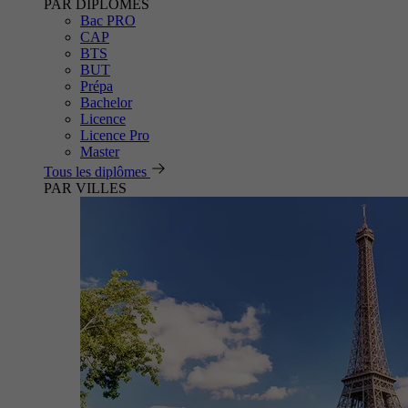
PAR DIPLÔMES
Bac PRO
CAP
BTS
BUT
Prépa
Bachelor
Licence
Licence Pro
Master
Tous les diplômes
PAR VILLES