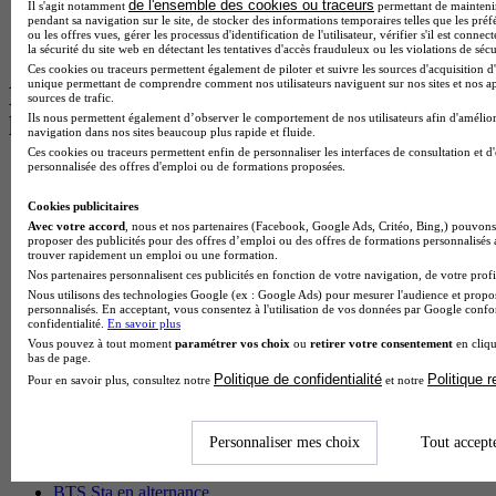
de l'ensemble des cookies ou traceurs
Il s'agit notamment
permettant de maintenir 
Master Psychologie à Angers
pendant sa navigation sur le site, de stocker des informations temporaires telles que les préf
BTS Communication à Lyon
ou les offres vues, gérer les processus d'identification de l'utilisateur, vérifier s'il est conn
BTS Ndrc à Lyon
la sécurité du site web en détectant les tentatives d'accès frauduleux ou les violations de sécu
Ces cookies ou traceurs permettent également de piloter et suivre les sources d'acquisition d'
unique permettant de comprendre comment nos utilisateurs naviguent sur nos sites et nos ap
Les intitulés de diplôme par alternance
sources de trafic.
Ils nous permettent également d’observer le comportement de nos utilisateurs afin d'amélior
les plus recherchés
navigation dans nos sites beaucoup plus rapide et fluide.
Ces cookies ou traceurs permettent enfin de personnaliser les interfaces de consultation et d
personnalisée des offres d'emploi ou de formations proposées.
BTS Esf en alternance
BTS Dietetique en alternance
Cookies publicitaires
BTS Mco en alternance
Avec votre accord
, nous et nos partenaires (Facebook, Google Ads, Critéo, Bing,) pouvons 
BTS Pi en alternance
proposer des publicités pour des offres d’emploi ou des offres de formations personnalisés
BTS Sp3s en alternance
trouver rapidement un emploi ou une formation.
Master CCA en alternance
Nos partenaires personnalisent ces publicités en fonction de votre navigation, de votre profil
BTS Ndrc en alternance
Nous utilisons des technologies Google (ex : Google Ads) pour mesurer l'audience et propos
personnalisés. En acceptant, vous consentez à l'utilisation de vos données par Google conf
BTS Sam en alternance
confidentialité.
En savoir plus
Cap Fleuriste en alternance
Vous pouvez à tout moment
paramétrer vos choix
ou
retirer votre consentement
en cliqu
BTS Sio en alternance
bas de page.
MSc Marketing Digital en alternance
Politique de confidentialité
Politique 
Pour en savoir plus, consultez notre
et notre
BTS Gpme en alternance
Cap Electricien en alternance
BTS Gpn en alternance
Personnaliser mes choix
Tout accept
BTS Domotique en alternance
BAC Pro Agora en alternance
BTS Sta en alternance