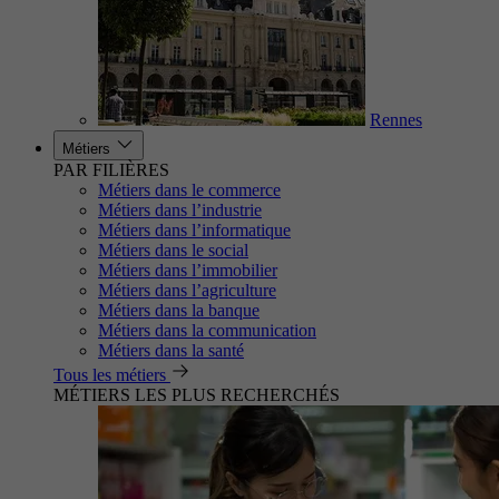
Rennes
Métiers
PAR FILIÈRES
Métiers dans le commerce
Métiers dans l’industrie
Métiers dans l’informatique
Métiers dans le social
Métiers dans l’immobilier
Métiers dans l’agriculture
Métiers dans la banque
Métiers dans la communication
Métiers dans la santé
Tous les métiers
MÉTIERS LES PLUS RECHERCHÉS