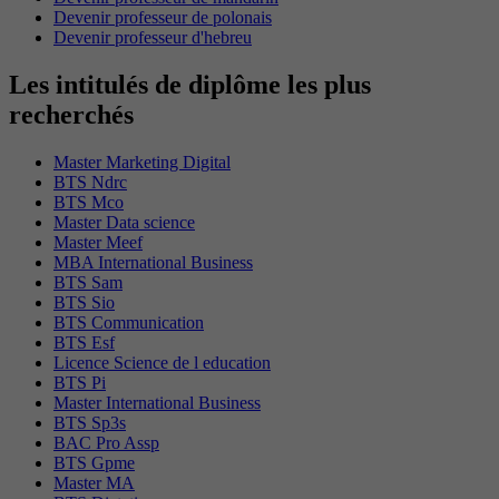
Devenir professeur de polonais
Devenir professeur d'hebreu
Les intitulés de diplôme les plus
recherchés
Master Marketing Digital
BTS Ndrc
BTS Mco
Master Data science
Master Meef
MBA International Business
BTS Sam
BTS Sio
BTS Communication
BTS Esf
Licence Science de l education
BTS Pi
Master International Business
BTS Sp3s
BAC Pro Assp
BTS Gpme
Master MA