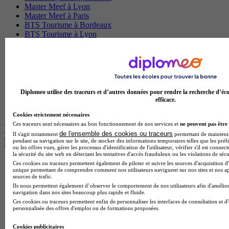
Master Meef à Lyon
Master Meef à Paris
BTS Tourisme à Bordeaux
BTS Tourisme à Lyon
BTS Tourisme à Paris
BTS Tourisme à Toulouse
Licence Psychologie à Lille
Master Informatique à Paris
BTS Communication à Bordeaux
Master Psychologie à Angers
Diplomeo utilise des traceurs et d’autres données pour rendre la recherche d’éco
BTS Communication à Lyon
efficace.
BTS Ndrc à Lyon
Cookies strictement nécessaires
Ces traceurs sont nécessaires au bon fonctionnement de nos services et
ne peuvent pas être 
Les intitulés de diplôme par alternance
de l'ensemble des cookies ou traceurs
Il s'agit notamment
permettant de maintenir 
les plus recherchés
pendant sa navigation sur le site, de stocker des informations temporaires telles que les préf
ou les offres vues, gérer les processus d'identification de l'utilisateur, vérifier s'il est conn
la sécurité du site web en détectant les tentatives d'accès frauduleux ou les violations de sécu
Ces cookies ou traceurs permettent également de piloter et suivre les sources d'acquisition d'
BTS Esf en alternance
unique permettant de comprendre comment nos utilisateurs naviguent sur nos sites et nos ap
BTS Dietetique en alternance
sources de trafic.
BTS Mco en alternance
Ils nous permettent également d’observer le comportement de nos utilisateurs afin d'amélior
BTS Pi en alternance
navigation dans nos sites beaucoup plus rapide et fluide.
BTS Sp3s en alternance
Ces cookies ou traceurs permettent enfin de personnaliser les interfaces de consultation et d
personnalisée des offres d'emploi ou de formations proposées.
Master CCA en alternance
BTS Ndrc en alternance
Cookies publicitaires
BTS Sam en alternance