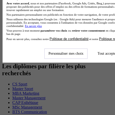
Avec votre accord
, nous et nos partenaires (Facebook, Google Ads, Critéo, Bing,) pouvons 
Cap Fleuriste en alternance
proposer des publicités pour des offres d’emploi ou des offres de formations personnalisés
BTS Sio en alternance
trouver rapidement un emploi ou une formation.
MSc Marketing Digital en alternance
Nos partenaires personnalisent ces publicités en fonction de votre navigation, de votre profil
BTS Gpme en alternance
Nous utilisons des technologies Google (ex : Google Ads) pour mesurer l'audience et propos
Cap Electricien en alternance
personnalisés. En acceptant, vous consentez à l'utilisation de vos données par Google conf
confidentialité.
En savoir plus
BTS Gpn en alternance
Vous pouvez à tout moment
paramétrer vos choix
ou
retirer votre consentement
en cliqu
BTS Domotique en alternance
bas de page.
BAC Pro Agora en alternance
Politique de confidentialité
Politique 
Pour en savoir plus, consultez notre
et notre
BTS Sta en alternance
BTS Iris en alternance
BTS Tpl en alternance
Personnaliser mes choix
Tout accept
BTS Ati en alternance
Les diplômes par filière les plus
recherchés
CS Sport
Master Sport
MBA Marketing
Master Management
CAP Esthétique
MSc Management
BTS Communication