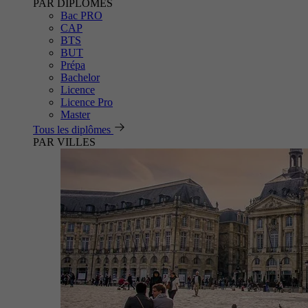
PAR DIPLÔMES
Bac PRO
CAP
BTS
BUT
Prépa
Bachelor
Licence
Licence Pro
Master
Tous les diplômes
PAR VILLES