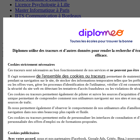
Licence Psychologie à Lille
Master Informatique à Paris
BTS Communication à Bordeaux
Master Psychologie à Angers
BTS Communication à Lyon
BTS Ndrc à Lyon
Les intitulés de diplôme par alternance
Diplomeo utilise des traceurs et d’autres données pour rendre la recherche d’éco
les plus recherchés
efficace.
Cookies strictement nécessaires
BTS Esf en alternance
Ces traceurs sont nécessaires au bon fonctionnement de nos services et
ne peuvent pas être 
BTS Dietetique en alternance
de l'ensemble des cookies ou traceurs
Il s'agit notamment
permettant de maintenir 
BTS Mco en alternance
pendant sa navigation sur le site, de stocker des informations temporaires telles que les préf
BTS Pi en alternance
ou les offres vues, gérer les processus d'identification de l'utilisateur, vérifier s'il est conn
la sécurité du site web en détectant les tentatives d'accès frauduleux ou les violations de sécu
BTS Sp3s en alternance
Ces cookies ou traceurs permettent également de piloter et suivre les sources d'acquisition d'
Master CCA en alternance
unique permettant de comprendre comment nos utilisateurs naviguent sur nos sites et nos ap
BTS Ndrc en alternance
sources de trafic.
BTS Sam en alternance
Ils nous permettent également d’observer le comportement de nos utilisateurs afin d'amélior
Cap Fleuriste en alternance
navigation dans nos sites beaucoup plus rapide et fluide.
BTS Sio en alternance
Ces cookies ou traceurs permettent enfin de personnaliser les interfaces de consultation et d
personnalisée des offres d'emploi ou de formations proposées.
MSc Marketing Digital en alternance
BTS Gpme en alternance
Cookies publicitaires
Cap Electricien en alternance
Avec votre accord
, nous et nos partenaires (Facebook, Google Ads, Critéo, Bing,) pouvons 