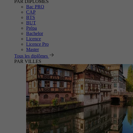
PAR DIPLÔMES
Bac PRO
CAP
BTS
BUT
Prépa
Bachelor
Licence
Licence Pro
Master
Tous les diplômes
PAR VILLES