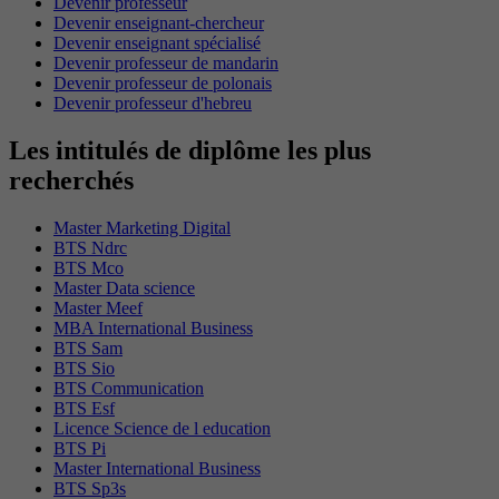
Devenir professeur
Devenir enseignant-chercheur
Devenir enseignant spécialisé
Devenir professeur de mandarin
Devenir professeur de polonais
Devenir professeur d'hebreu
Les intitulés de diplôme les plus
recherchés
Master Marketing Digital
BTS Ndrc
BTS Mco
Master Data science
Master Meef
MBA International Business
BTS Sam
BTS Sio
BTS Communication
BTS Esf
Licence Science de l education
BTS Pi
Master International Business
BTS Sp3s