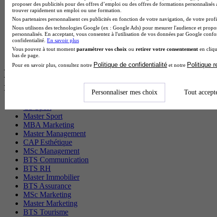
BTS Gpn en alternance
proposer des publicités pour des offres d’emploi ou des offres de formations personnalisés
BTS Domotique en alternance
trouver rapidement un emploi ou une formation.
BAC Pro Agora en alternance
Nos partenaires personnalisent ces publicités en fonction de votre navigation, de votre profil
BTS Sta en alternance
Nous utilisons des technologies Google (ex : Google Ads) pour mesurer l'audience et propos
personnalisés. En acceptant, vous consentez à l'utilisation de vos données par Google conf
BTS Iris en alternance
confidentialité.
En savoir plus
BTS Tpl en alternance
Vous pouvez à tout moment
paramétrer vos choix
ou
retirer votre consentement
en cliqu
BTS Ati en alternance
bas de page.
Politique de confidentialité
Politique 
Pour en savoir plus, consultez notre
et notre
Les diplômes par filière les plus
recherchés
Personnaliser mes choix
Tout accept
CS Sport
Master Sport
MBA Marketing
Master Management
CAP Esthétique
MSc Management
BTS Communication
BTS RH
Master Immobilier
BTS Assurance
MSc Marketing
Master Marketing
BTS Tourisme