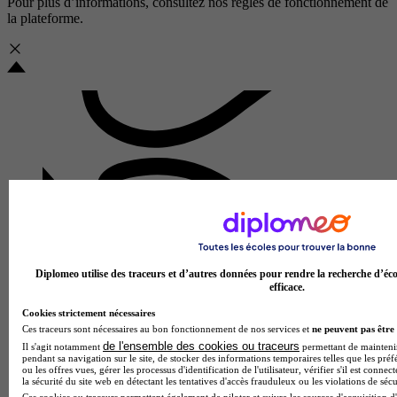
Pour plus d’informations, consultez nos
règles de fonctionnement de
la plateforme.
Diplomeo utilise des traceurs et d’autres données pour rendre la recherche d’éco
efficace.
Lycée polyvalent privé Charles de Foucauld
Cookies strictement nécessaires
Ces traceurs sont nécessaires au bon fonctionnement de nos services et
ne peuvent pas être 
Aucun avis
de l'ensemble des cookies ou traceurs
Il s'agit notamment
permettant de maintenir 
pendant sa navigation sur le site, de stocker des informations temporaires telles que les préf
Schiltigheim
ou les offres vues, gérer les processus d'identification de l'utilisateur, vérifier s'il est conn
la sécurité du site web en détectant les tentatives d'accès frauduleux ou les violations de sécu
Ces cookies ou traceurs permettent également de piloter et suivre les sources d'acquisition d'