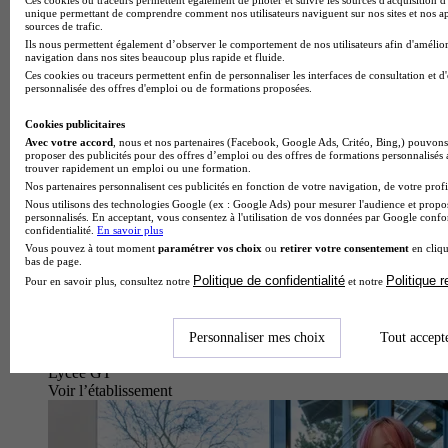
unique permettant de comprendre comment nos utilisateurs naviguent sur nos sites et nos ap
sources de trafic.
Ils nous permettent également d’observer le comportement de nos utilisateurs afin d'amélior
navigation dans nos sites beaucoup plus rapide et fluide.
Ces cookies ou traceurs permettent enfin de personnaliser les interfaces de consultation et d
personnalisée des offres d'emploi ou de formations proposées.
Cookies publicitaires
Avec votre accord
, nous et nos partenaires (Facebook, Google Ads, Critéo, Bing,) pouvons 
proposer des publicités pour des offres d’emploi ou des offres de formations personnalisés
trouver rapidement un emploi ou une formation.
Nos partenaires personnalisent ces publicités en fonction de votre navigation, de votre profil
Nous utilisons des technologies Google (ex : Google Ads) pour mesurer l'audience et propos
personnalisés. En acceptant, vous consentez à l'utilisation de vos données par Google conf
confidentialité.
En savoir plus
Vous pouvez à tout moment
paramétrer vos choix
ou
retirer votre consentement
en cliqu
bas de page.
Politique de confidentialité
Politique 
Pour en savoir plus, consultez notre
et notre
Personnaliser mes choix
Tout accept
Lycée GT
Voir l’établissement