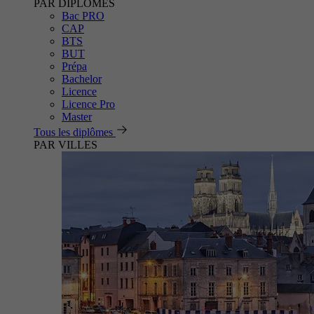
PAR DIPLÔMES
Bac PRO
CAP
BTS
BUT
Prépa
Bachelor
Licence
Licence Pro
Master
Tous les diplômes
PAR VILLES