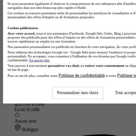
Voir l’établissement
Ils nous permettent également d’observer le comportement de nos utilisateurs afin d'amélior
navigation dans nos sites beaucoup plus rapide et fluide.
Ces cookies ou traceurs permettent enfin de personnaliser les interfaces de consultation et d
personnalisée des offres d'emploi ou de formations proposées.
Cookies publicitaires
Avec votre accord
, nous et nos partenaires (Facebook, Google Ads, Critéo, Bing,) pouvons 
proposer des publicités pour des offres d’emploi ou des offres de formations personnalisés
trouver rapidement un emploi ou une formation.
Nos partenaires personnalisent ces publicités en fonction de votre navigation, de votre profil
Nous utilisons des technologies Google (ex : Google Ads) pour mesurer l'audience et propos
personnalisés. En acceptant, vous consentez à l'utilisation de vos données par Google conf
confidentialité.
En savoir plus
Vous pouvez à tout moment
paramétrer vos choix
ou
retirer votre consentement
en cliqu
en bas de page.
Politique de confidentialité
Politique 
Pour en savoir plus, consultez notre
et notre
Personnaliser mes choix
Tout accept
Ecole Ecofih
Aucun avis
Bobigny