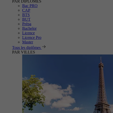
PAR DIPLÔMES
Bac PRO
CAP
BTS
BUT
Prépa
Bachelor
Licence
Licence Pro
Master
Tous les diplômes
PAR VILLES