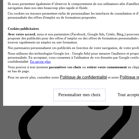
Ils nous permettent également d’observer le comportement de nos utilisateurs afin d'amélior
navigation dans nos sites beaucoup plus rapide et fluide.
Ces cookies ou traceurs permettent enfin de personnaliser les interfaces de consultation et d
personnalisée des offres d'emploi ou de formations proposées.
Cookies publicitaires
Avec votre accord
, nous et nos partenaires (Facebook, Google Ads, Critéo, Bing,) pouvons 
IFPC - Ecole de Commerce & Communication
proposer des publicités pour des offres d’emploi ou des offres de formations personnalisés
trouver rapidement un emploi ou une formation.
Aucun avis
Nos partenaires personnalisent ces publicités en fonction de votre navigation, de votre profil
Nous utilisons des technologies Google (ex : Google Ads) pour mesurer l'audience et propos
Boucau
personnalisés. En acceptant, vous consentez à l'utilisation de vos données par Google conf
confidentialité.
En savoir plus
Vous pouvez à tout moment
paramétrer vos choix
ou
retirer votre consentement
en cliqu
en bas de page.
Politique de confidentialité
Politique 
Pour en savoir plus, consultez notre
et notre
Personnaliser mes choix
Tout accept