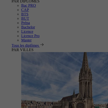
PAR DIPLÔMES
Bac PRO
CAP
BTS
BUT
Prépa
Bachelor
Licence
Licence Pro
Master
Tous les diplômes
PAR VILLES