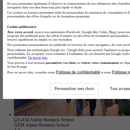
Ils nous permettent également d’observer le comportement de nos utilisateurs afin d'amélior
navigation dans nos sites beaucoup plus rapide et fluide.
Ces cookies ou traceurs permettent enfin de personnaliser les interfaces de consultation et d
personnalisée des offres d'emploi ou de formations proposées.
École de gestion et de commerce
Voir l’établissement
Cookies publicitaires
Avec votre accord
, nous et nos partenaires (Facebook, Google Ads, Critéo, Bing,) pouvons 
proposer des publicités pour des offres d’emploi ou des offres de formations personnalisés
trouver rapidement un emploi ou une formation.
Nos partenaires personnalisent ces publicités en fonction de votre navigation, de votre profil
Nous utilisons des technologies Google (ex : Google Ads) pour mesurer l'audience et propos
personnalisés. En acceptant, vous consentez à l'utilisation de vos données par Google conf
confidentialité.
En savoir plus
Vous pouvez à tout moment
paramétrer vos choix
ou
retirer votre consentement
en cliqu
en bas de page.
Politique de confidentialité
Politique 
Pour en savoir plus, consultez notre
et notre
Personnaliser mes choix
Tout accept
GEM Alpine Business School