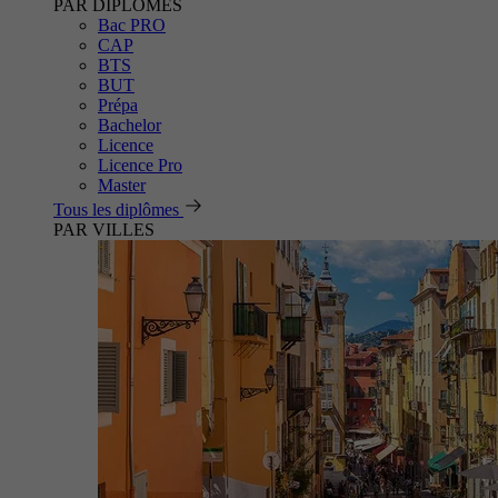
PAR DIPLÔMES
Bac PRO
CAP
BTS
BUT
Prépa
Bachelor
Licence
Licence Pro
Master
Tous les diplômes
PAR VILLES