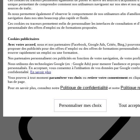
unique permettant de comprendre comment nos utilisateurs naviguent sur nos sites et nos ap
sources de trafic.
Ils nous permettent également d’observer le comportement de nos utilisateurs afin d'amélior
navigation dans nos sites beaucoup plus rapide et fluide.
Ces cookies ou traceurs permettent enfin de personnaliser les interfaces de consultation et d
personnalisée des offres d'emploi ou de formations proposées.
CFA CERFAL
5.0
Cookies publicitaires
Avec votre accord
, nous et nos partenaires (Facebook, Google Ads, Critéo, Bing,) pouvons 
3 avis
proposer des publicités pour des offres d’emploi ou des offres de formations personnalisés
trouver rapidement un emploi ou une formation.
Montrouge
Nos partenaires personnalisent ces publicités en fonction de votre navigation, de votre profil
Nous utilisons des technologies Google (ex : Google Ads) pour mesurer l'audience et propos
personnalisés. En acceptant, vous consentez à l'utilisation de vos données par Google conf
confidentialité.
En savoir plus
Vous pouvez à tout moment
paramétrer vos choix
ou
retirer votre consentement
en cliqu
bas de page.
Politique de confidentialité
Politique 
Pour en savoir plus, consultez notre
et notre
Personnaliser mes choix
Tout accept