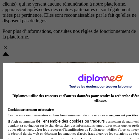
clients), qui ne versent aucune rémunération à notre plateforme,
apparaissent après celles des centres partenaires et sont également
triées par pertinence. Elles sont reconnaissables par le fait qu’elles ne
disposent pas de logos.
Pour plus d’informations, consultez nos
règles de fonctionnement de
la plateforme.
Diplomeo utilise des traceurs et d’autres données pour rendre la recherche d’éco
efficace.
Cookies strictement nécessaires
Ces traceurs sont nécessaires au bon fonctionnement de nos services et
ne peuvent pas être 
de l'ensemble des cookies ou traceurs
Il s'agit notamment
permettant de maintenir 
pendant sa navigation sur le site, de stocker des informations temporaires telles que les préf
ou les offres vues, gérer les processus d'identification de l'utilisateur, vérifier s'il est conn
la sécurité du site web en détectant les tentatives d'accès frauduleux ou les violations de sécu
Ces cookies ou traceurs permettent également de piloter et suivre les sources d'acquisition d'