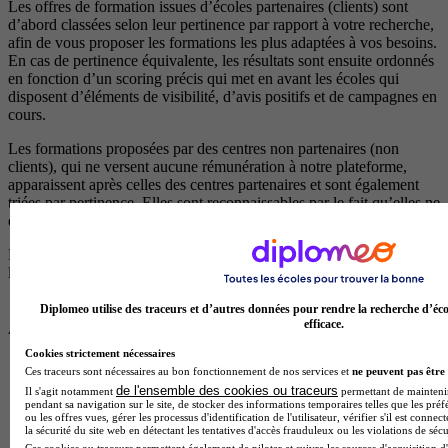
Les offres de formation issues d’écoles partenaires (clients) sont
d’abord classées selon leur pertinence par rapport à votre recherche,
afin de vous proposer les formations les plus adaptées à vos besoins.
En cas de pertinence équivalente, les résultats sont ensuite ordonnés
en fonction d’un scoring précis qui met en avant les écoles qui
disposent d’éléments de visibilité, d’avis positifs et de campagnes en
cours.
Les formations proposées par des centres non partenaires (non
clients), qui ne versent aucune rémunération à notre plateforme,
apparaissent après celles des centres partenaires et sont également
triées par pertinence. Elles sont reconnaissables par le fait qu’elles ne
disposent pas de logos.
Pour plus d’informations, consultez nos
règles de fonctionnement de
la plateforme.
Diplomeo utilise des traceurs et d’autres données pour rendre la recherche d’éco
efficace.
Cookies strictement nécessaires
Ces traceurs sont nécessaires au bon fonctionnement de nos services et
ne peuvent pas être 
de l'ensemble des cookies ou traceurs
Il s'agit notamment
permettant de maintenir 
pendant sa navigation sur le site, de stocker des informations temporaires telles que les préf
ou les offres vues, gérer les processus d'identification de l'utilisateur, vérifier s'il est conn
la sécurité du site web en détectant les tentatives d'accès frauduleux ou les violations de sécu
Ces cookies ou traceurs permettent également de piloter et suivre les sources d'acquisition d'