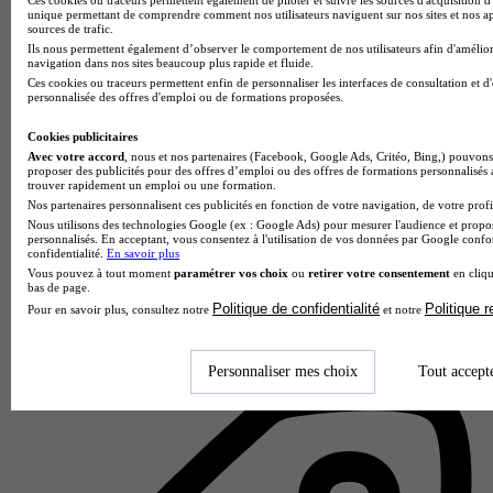
unique permettant de comprendre comment nos utilisateurs naviguent sur nos sites et nos ap
sources de trafic.
Ils nous permettent également d’observer le comportement de nos utilisateurs afin d'amélior
navigation dans nos sites beaucoup plus rapide et fluide.
Ces cookies ou traceurs permettent enfin de personnaliser les interfaces de consultation et d
personnalisée des offres d'emploi ou de formations proposées.
Cookies publicitaires
Avec votre accord
, nous et nos partenaires (Facebook, Google Ads, Critéo, Bing,) pouvons 
proposer des publicités pour des offres d’emploi ou des offres de formations personnalisés
trouver rapidement un emploi ou une formation.
Nos partenaires personnalisent ces publicités en fonction de votre navigation, de votre profil
Nous utilisons des technologies Google (ex : Google Ads) pour mesurer l'audience et propos
personnalisés. En acceptant, vous consentez à l'utilisation de vos données par Google conf
confidentialité.
En savoir plus
CFA CERFAL
Vous pouvez à tout moment
paramétrer vos choix
ou
retirer votre consentement
en cliqu
bas de page.
5.0
Politique de confidentialité
Politique 
Pour en savoir plus, consultez notre
et notre
3 avis
Montrouge
Personnaliser mes choix
Tout accept