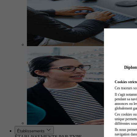
Diplome
Cookies strict
Ces traceurs so
Il s'agit notam
pendant sa navig
annonces ou les 
globalement gara
Ces cookies ou t
unique permetta
différentes sour
Ils nous permet
Établissements
navigation dans
ÉTABLISSEMENTS PAR TYPE