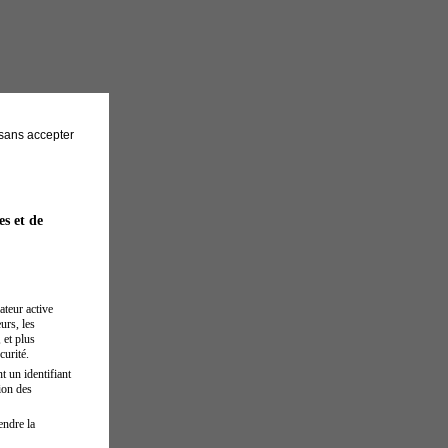
sans accepter
es et de
ateur active
urs, les
 et plus
curité.
t un identifiant
ion des
endre la