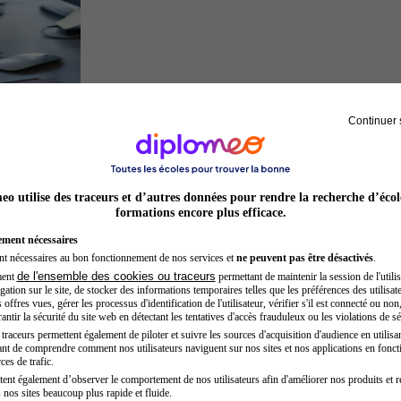
Continuer 
Développeur web
o utilise des traceurs et d’autres données pour rendre la recherche d’écol
formations encore plus efficace.
ement nécessaires
nt nécessaires au bon fonctionnement de nos services et
ne peuvent pas être désactivés
.
de l'ensemble des cookies ou traceurs
ment
permettant de maintenir la session de l'utilis
ation sur le site, de stocker des informations temporaires telles que les préférences des utilisate
offres vues, gérer les processus d'identification de l'utilisateur, vérifier s'il est connecté ou non,
ntir la sécurité du site web en détectant les tentatives d'accès frauduleux ou les violations de sé
raceurs permettent également de piloter et suivre les sources d'acquisition d'audience en utilisan
nt de comprendre comment nos utilisateurs naviguent sur nos sites et nos applications en fonct
Opticien
ces de trafic.
tent également d’observer le comportement de nos utilisateurs afin d'améliorer nos produits et r
 nos sites beaucoup plus rapide et fluide.