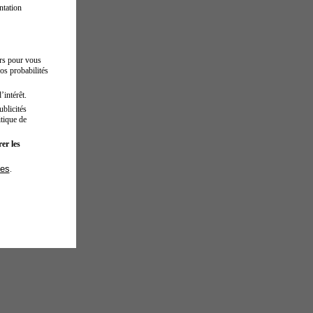
ntation
urs pour vous
os probabilités
’intérêt.
blicités
tique de
er les
ies
.