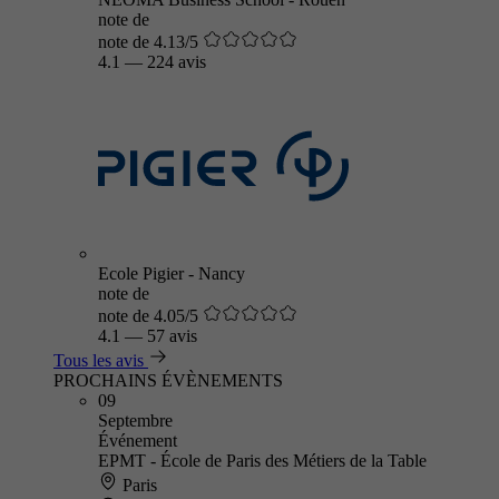
note de
note de 4.13/5
4.1
—
224 avis
Ecole Pigier - Nancy
note de
note de 4.05/5
4.1
—
57 avis
Tous les avis
PROCHAINS ÉVÈNEMENTS
09
Septembre
Événement
EPMT - École de Paris des Métiers de la Table
Paris