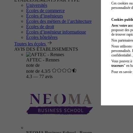
Ces cookies ou 
Universités
personnalisée d
Écoles de commerce
Écoles d’ingénieurs
Cookies public
Écoles des métiers de l’architecture
Avec votre ac
Écoles de droit
proposer des pu
Écoles d’ingénieur informatique
de trouver rapi
Écoles hôtelières
Nos partenaires 
Toutes les écoles
Nous utilisons 
AVIS DES ÉTABLISSEMENTS
personnalisés. 
confidentialité.
AFTEC - Rennes
Vous pouvez à
note de
traceurs
" en b
note de 4.3/5
Pour en savoir 
4.3
—
77 avis
NEOMA Business School - Rouen