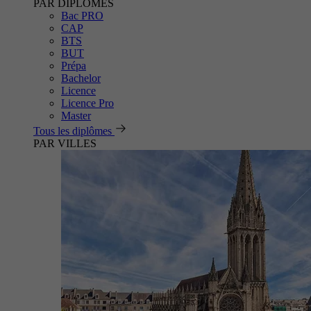
PAR DIPLÔMES
Bac PRO
CAP
BTS
BUT
Prépa
Bachelor
Licence
Licence Pro
Master
Tous les diplômes
PAR VILLES