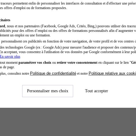
traceurs permettent enfin de personnaliser les interfaces de consultation et d'effectuer une prése
es offres d'emploi ou de formations proposées.
itaires
cord
, nous et nos partenaires (Facebook, Google Ads, Critéo, Bing,) pouvons utiliser des trace
blicités pour des offres d’emploi ou des offres de formations personnalisés afin d’augmenter v
dement un emploi ou une formation.
personnalisent ces publicités en fonction de votre navigation, de votre profil et de vos centres d
des technologies Google (ex : Google Ads) pour mesurer l'audience et proposer des contenus/pu
En acceptant, vous consentez à l'utilisation de vos données par Google conformément à leur poli
En savoir plus
 tout moment
paramétrer vos choix
ou
retirer votre consentement
en cliquant sur le lien "
Gér
as de page.
Politique de confidentialité
Politique relative aux cook
plus, consultez notre
et notre
Personnaliser mes choix
Tout accepter