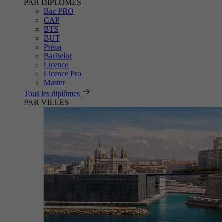
PAR DIPLÔMES
Bac PRO
CAP
BTS
BUT
Prépa
Bachelor
Licence
Licence Pro
Master
Tous les diplômes
PAR VILLES