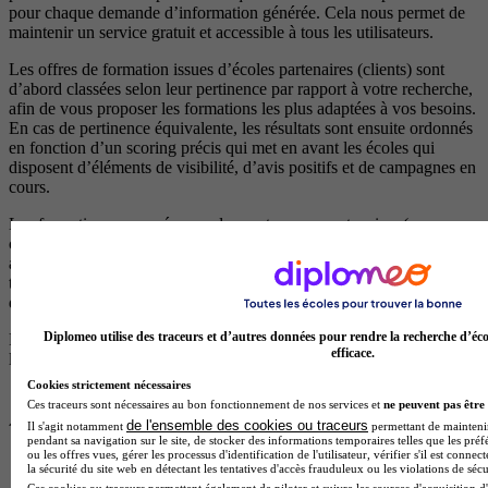
pour chaque demande d’information générée. Cela nous permet de
maintenir un service gratuit et accessible à tous les utilisateurs.
Les offres de formation issues d’écoles partenaires (clients) sont
d’abord classées selon leur pertinence par rapport à votre recherche,
afin de vous proposer les formations les plus adaptées à vos besoins.
En cas de pertinence équivalente, les résultats sont ensuite ordonnés
en fonction d’un scoring précis qui met en avant les écoles qui
disposent d’éléments de visibilité, d’avis positifs et de campagnes en
cours.
Les formations proposées par des centres non partenaires (non
clients), qui ne versent aucune rémunération à notre plateforme,
apparaissent après celles des centres partenaires et sont également
triées par pertinence. Elles sont reconnaissables par le fait qu’elles ne
disposent pas de logos.
Diplomeo utilise des traceurs et d’autres données pour rendre la recherche d’éco
Pour plus d’informations, consultez nos
règles de fonctionnement de
efficace.
la plateforme.
Cookies strictement nécessaires
Ces traceurs sont nécessaires au bon fonctionnement de nos services et
ne peuvent pas être 
de l'ensemble des cookies ou traceurs
Il s'agit notamment
permettant de maintenir 
pendant sa navigation sur le site, de stocker des informations temporaires telles que les préf
ou les offres vues, gérer les processus d'identification de l'utilisateur, vérifier s'il est conn
la sécurité du site web en détectant les tentatives d'accès frauduleux ou les violations de sécu
Ces cookies ou traceurs permettent également de piloter et suivre les sources d'acquisition d'