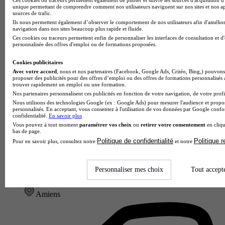
unique permettant de comprendre comment nos utilisateurs naviguent sur nos sites et nos ap
sources de trafic.
Ils nous permettent également d’observer le comportement de nos utilisateurs afin d'amélior
navigation dans nos sites beaucoup plus rapide et fluide.
Ces cookies ou traceurs permettent enfin de personnaliser les interfaces de consultation et d
personnalisée des offres d'emploi ou de formations proposées.
Cookies publicitaires
Avec votre accord
, nous et nos partenaires (Facebook, Google Ads, Critéo, Bing,) pouvons 
proposer des publicités pour des offres d’emploi ou des offres de formations personnalisés
trouver rapidement un emploi ou une formation.
Nos partenaires personnalisent ces publicités en fonction de votre navigation, de votre profil
Nous utilisons des technologies Google (ex : Google Ads) pour mesurer l'audience et propos
personnalisés. En acceptant, vous consentez à l'utilisation de vos données par Google conf
confidentialité.
En savoir plus
Vous pouvez à tout moment
paramétrer vos choix
ou
retirer votre consentement
en cliqu
bas de page.
Politique de confidentialité
Politique 
Pour en savoir plus, consultez notre
et notre
INTERFOR - Amiens
4.8
Personnaliser mes choix
Tout accept
5 avis
Amiens