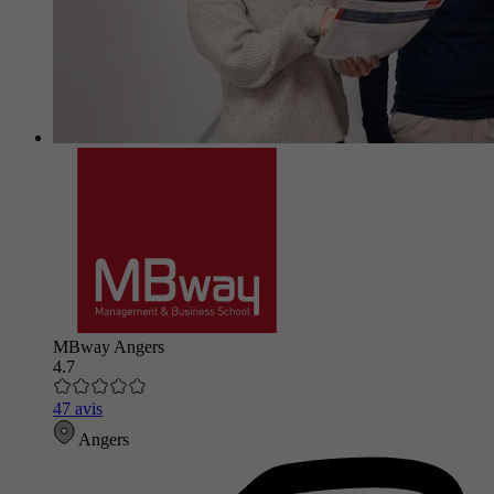
MBway Angers
4.7
47 avis
Angers