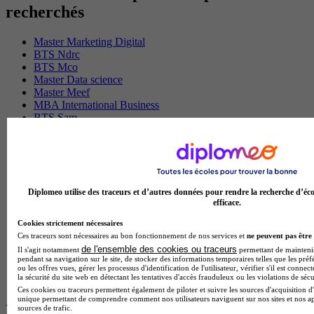
recherchés
Master Marketing Digital
BTS Ndrc
BTS Mco
Master Data science
Master Meef
MBA International Business
BTS Sam
BTS Sio
BTS Communication
BTS Esf
Licence Science de l education
BTS Pi
Master International Business
Diplomeo utilise des traceurs et d’autres données pour rendre la recherche d’éco
efficace.
BTS Sp3s
BAC Pro Assp
Cookies strictement nécessaires
BTS Gpme
Ces traceurs sont nécessaires au bon fonctionnement de nos services et
ne peuvent pas être 
Master MA
de l'ensemble des cookies ou traceurs
Il s'agit notamment
permettant de maintenir 
BTS Dietetique
pendant sa navigation sur le site, de stocker des informations temporaires telles que les préf
Master Mass
ou les offres vues, gérer les processus d'identification de l'utilisateur, vérifier s'il est conn
la sécurité du site web en détectant les tentatives d'accès frauduleux ou les violations de sécu
Cap Cuisine
Ces cookies ou traceurs permettent également de piloter et suivre les sources d'acquisition d'
unique permettant de comprendre comment nos utilisateurs naviguent sur nos sites et nos ap
Les intitulés de diplôme par ville les plus
sources de trafic.