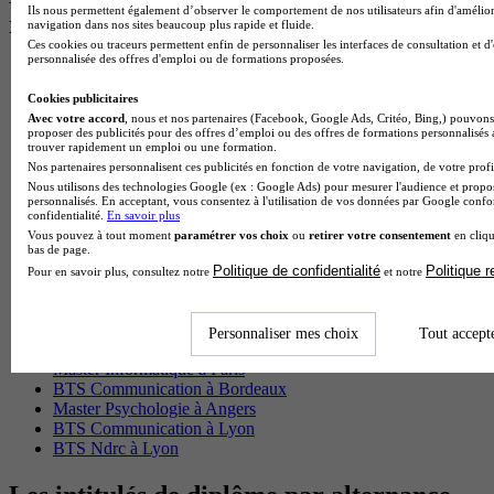
Ils nous permettent également d’observer le comportement de nos utilisateurs afin d'amélior
recherchés
navigation dans nos sites beaucoup plus rapide et fluide.
Ces cookies ou traceurs permettent enfin de personnaliser les interfaces de consultation et d
personnalisée des offres d'emploi ou de formations proposées.
Master Meef à Lille
Prépa Medecine à Paris
Cookies publicitaires
Licence Psychologie à Paris
Avec votre accord
, nous et nos partenaires (Facebook, Google Ads, Critéo, Bing,) pouvons 
Master Psychologie à Lyon
proposer des publicités pour des offres d’emploi ou des offres de formations personnalisés
trouver rapidement un emploi ou une formation.
Licence Psychologie à Toulouse
Nos partenaires personnalisent ces publicités en fonction de votre navigation, de votre profil
Master Psychologie à Lille
Nous utilisons des technologies Google (ex : Google Ads) pour mesurer l'audience et propos
Master Psychologie à Montpellier
personnalisés. En acceptant, vous consentez à l'utilisation de vos données par Google conf
Master Psychologie à Paris
confidentialité.
En savoir plus
Master Meef à Lyon
Vous pouvez à tout moment
paramétrer vos choix
ou
retirer votre consentement
en cliqu
Master Meef à Paris
bas de page.
BTS Tourisme à Bordeaux
Politique de confidentialité
Politique 
Pour en savoir plus, consultez notre
et notre
BTS Tourisme à Lyon
BTS Tourisme à Paris
BTS Tourisme à Toulouse
Personnaliser mes choix
Tout accept
Licence Psychologie à Lille
Master Informatique à Paris
BTS Communication à Bordeaux
Master Psychologie à Angers
BTS Communication à Lyon
BTS Ndrc à Lyon