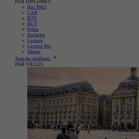
PAR DIPLÔMES
Bac PRO
CAP
BTS
BUT
Prépa
Bachelor
Licence
Licence Pro
Master
Tous les diplômes
PAR VILLES