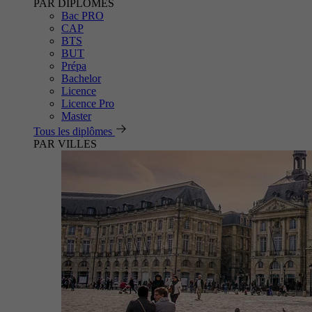
PAR DIPLÔMES
Bac PRO
CAP
BTS
BUT
Prépa
Bachelor
Licence
Licence Pro
Master
Tous les diplômes
PAR VILLES