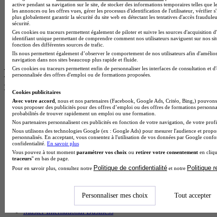
Devenir secrétaire médicale
active pendant sa navigation sur le site, de stocker des informations temporaires telles que le
Devenir secrétaire administrative
les annonces ou les offres vues, gérer les processus d'identification de l'utilisateur, vérifier s
Devenir réceptionniste
plus globalement garantir la sécurité du site web en détectant les tentatives d'accès fraudule
sécurité.
Devenir secrétaire dentaire
Ces cookies ou traceurs permettent également de piloter et suivre les sources d'acquisition d
Devenir adjoint administratif
identifiant unique permettant de comprendre comment nos utilisateurs naviguent sur nos site
Devenir adjoint administratif territorial
fonction des différentes sources de trafic.
Devenir adjoint administratif d'état
Ils nous permettent également d’observer le comportement de nos utilisateurs afin d'amélior
navigation dans nos sites beaucoup plus rapide et fluide.
Ces cookies ou traceurs permettent enfin de personnaliser les interfaces de consultation et d
Les intitulés de diplôme les plus
personnalisée des offres d'emploi ou de formations proposées.
recherchés
Cookies publicitaires
Avec votre accord
, nous et nos partenaires (Facebook, Google Ads, Critéo, Bing,) pouvons 
Master Marketing Digital
vous proposer des publicités pour des offres d’emploi ou des offres de formations personna
probabilités de trouver rapidement un emploi ou une formation.
BTS Ndrc
Nos partenaires personnalisent ces publicités en fonction de votre navigation, de votre profil
BTS Mco
Nous utilisons des technologies Google (ex : Google Ads) pour mesurer l'audience et propos
Master Data science
personnalisés. En acceptant, vous consentez à l'utilisation de vos données par Google conf
Master Meef
confidentialité.
En savoir plus
MBA International Business
Vous pouvez à tout moment
paramétrer vos choix
ou
retirer votre consentement
en cliqu
BTS Sam
traceurs
" en bas de page.
BTS Sio
Politique de confidentialité
Politique 
Pour en savoir plus, consultez notre
et notre
BTS Communication
BTS Esf
Licence Science de l education
Personnaliser mes choix
Tout accepter
BTS Pi
Master International Business