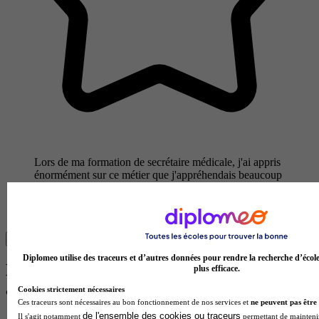
Lors de ma formation de secrétaire médicale, j'ai appris
énormément sur ce métier que j'appréhendais beaucoup
au départ. La formation à distance de l'école française
m'a permis d'avoir davantage de temps pour suivre les
cours et faire mes révisions,…
Lire la suite
Diplomeo utilise des traceurs et d’autres données pour rendre la recherche d’écol
Découvre les métiers auxquels tu auras
plus efficace.
accès
Cookies strictement nécessaires
Ces traceurs sont nécessaires au bon fonctionnement de nos services et
ne peuvent pas être 
de l'ensemble des cookies ou traceurs
Il s'agit notamment
permettant de maintenir 