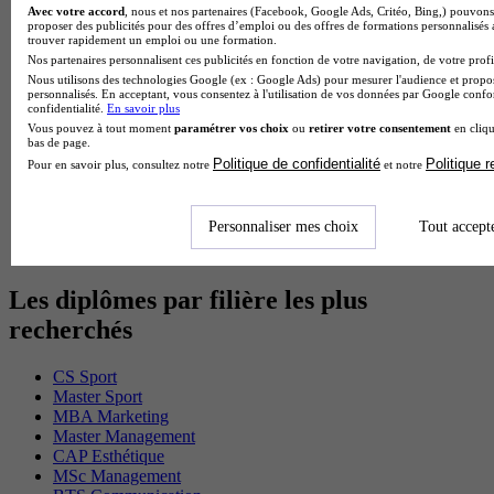
Avec votre accord
, nous et nos partenaires (Facebook, Google Ads, Critéo, Bing,) pouvons 
BTS Sam en alternance
proposer des publicités pour des offres d’emploi ou des offres de formations personnalisés
Cap Fleuriste en alternance
trouver rapidement un emploi ou une formation.
BTS Sio en alternance
Nos partenaires personnalisent ces publicités en fonction de votre navigation, de votre profil
MSc Marketing Digital en alternance
Nous utilisons des technologies Google (ex : Google Ads) pour mesurer l'audience et propos
BTS Gpme en alternance
personnalisés. En acceptant, vous consentez à l'utilisation de vos données par Google conf
confidentialité.
En savoir plus
Cap Electricien en alternance
Vous pouvez à tout moment
paramétrer vos choix
ou
retirer votre consentement
en cliqu
BTS Gpn en alternance
bas de page.
BTS Domotique en alternance
Politique de confidentialité
Politique 
Pour en savoir plus, consultez notre
et notre
BAC Pro Agora en alternance
BTS Sta en alternance
BTS Iris en alternance
Personnaliser mes choix
Tout accept
BTS Tpl en alternance
BTS Ati en alternance
Les diplômes par filière les plus
recherchés
CS Sport
Master Sport
MBA Marketing
Master Management
CAP Esthétique
MSc Management