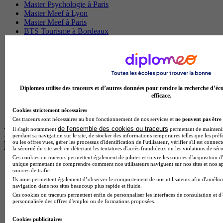
Master Psychologie à Paris
Master Meef à Lyon
Master Meef à Paris
BTS Tourisme à Bordeaux
BTS Tourisme à Lyon
BTS Tourisme à Paris
BTS Tourisme à Toulouse
Licence Psychologie à Lille
Master Informatique à Paris
BTS Communication à Bordeaux
Diplomeo utilise des traceurs et d’autres données pour rendre la recherche d’éco
Master Psychologie à Angers
efficace.
BTS Communication à Lyon
Cookies strictement nécessaires
BTS Ndrc à Lyon
Ces traceurs sont nécessaires au bon fonctionnement de nos services et
ne peuvent pas être 
de l'ensemble des cookies ou traceurs
Il s'agit notamment
permettant de maintenir 
Les intitulés de diplôme par alternance
pendant sa navigation sur le site, de stocker des informations temporaires telles que les préf
ou les offres vues, gérer les processus d'identification de l'utilisateur, vérifier s'il est conn
les plus recherchés
la sécurité du site web en détectant les tentatives d'accès frauduleux ou les violations de sécu
Ces cookies ou traceurs permettent également de piloter et suivre les sources d'acquisition d'
unique permettant de comprendre comment nos utilisateurs naviguent sur nos sites et nos ap
BTS Esf en alternance
sources de trafic.
BTS Dietetique en alternance
Ils nous permettent également d’observer le comportement de nos utilisateurs afin d'amélior
BTS Mco en alternance
navigation dans nos sites beaucoup plus rapide et fluide.
BTS Pi en alternance
Ces cookies ou traceurs permettent enfin de personnaliser les interfaces de consultation et d
personnalisée des offres d'emploi ou de formations proposées.
BTS Sp3s en alternance
Master CCA en alternance
Cookies publicitaires
BTS Ndrc en alternance