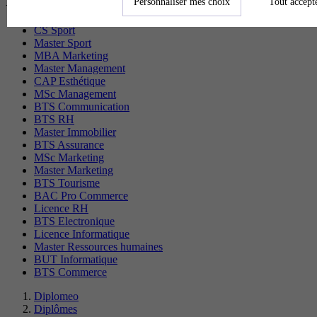
recherchés
Personnaliser mes choix
Tout accept
CS Sport
Master Sport
MBA Marketing
Master Management
CAP Esthétique
MSc Management
BTS Communication
BTS RH
Master Immobilier
BTS Assurance
MSc Marketing
Master Marketing
BTS Tourisme
BAC Pro Commerce
Licence RH
BTS Electronique
Licence Informatique
Master Ressources humaines
BUT Informatique
BTS Commerce
Diplomeo
Diplômes