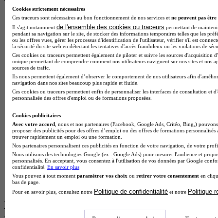
Cookies strictement nécessaires
BTS Esf en alternance
Ces traceurs sont nécessaires au bon fonctionnement de nos services et
ne peuvent pas être 
BTS Dietetique en alternance
de l'ensemble des cookies ou traceurs
Il s'agit notamment
permettant de maintenir 
pendant sa navigation sur le site, de stocker des informations temporaires telles que les préf
BTS Mco en alternance
ou les offres vues, gérer les processus d'identification de l'utilisateur, vérifier s'il est conn
BTS Pi en alternance
la sécurité du site web en détectant les tentatives d'accès frauduleux ou les violations de sécu
BTS Sp3s en alternance
Ces cookies ou traceurs permettent également de piloter et suivre les sources d'acquisition d'
Master CCA en alternance
unique permettant de comprendre comment nos utilisateurs naviguent sur nos sites et nos ap
sources de trafic.
BTS Ndrc en alternance
Ils nous permettent également d’observer le comportement de nos utilisateurs afin d'amélior
BTS Sam en alternance
navigation dans nos sites beaucoup plus rapide et fluide.
Cap Fleuriste en alternance
Ces cookies ou traceurs permettent enfin de personnaliser les interfaces de consultation et d
BTS Sio en alternance
personnalisée des offres d'emploi ou de formations proposées.
MSc Marketing Digital en alternance
BTS Gpme en alternance
Cookies publicitaires
Cap Electricien en alternance
Avec votre accord
, nous et nos partenaires (Facebook, Google Ads, Critéo, Bing,) pouvons 
proposer des publicités pour des offres d’emploi ou des offres de formations personnalisés
BTS Gpn en alternance
trouver rapidement un emploi ou une formation.
BTS Domotique en alternance
Nos partenaires personnalisent ces publicités en fonction de votre navigation, de votre profil
BAC Pro Agora en alternance
Nous utilisons des technologies Google (ex : Google Ads) pour mesurer l'audience et propos
BTS Sta en alternance
personnalisés. En acceptant, vous consentez à l'utilisation de vos données par Google conf
BTS Iris en alternance
confidentialité.
En savoir plus
BTS Tpl en alternance
Vous pouvez à tout moment
paramétrer vos choix
ou
retirer votre consentement
en cliqu
bas de page.
BTS Ati en alternance
Politique de confidentialité
Politique 
Pour en savoir plus, consultez notre
et notre
Les diplômes par filière les plus