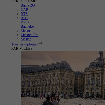
PAR DIPLÔMES
Bac PRO
CAP
BTS
BUT
Prépa
Bachelor
Licence
Licence Pro
Master
Tous les diplômes
PAR VILLES