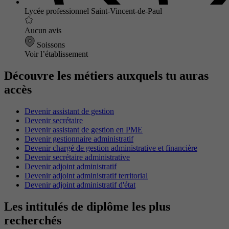
Lycée professionnel Saint-Vincent-de-Paul
Aucun avis
Soissons
Voir l’établissement
Découvre les métiers auxquels tu auras
accès
Devenir assistant de gestion
Devenir secrétaire
Devenir assistant de gestion en PME
Devenir gestionnaire administratif
Devenir chargé de gestion administrative et financière
Devenir secrétaire administrative
Devenir adjoint administratif
Devenir adjoint administratif territorial
Devenir adjoint administratif d'état
Les intitulés de diplôme les plus
recherchés