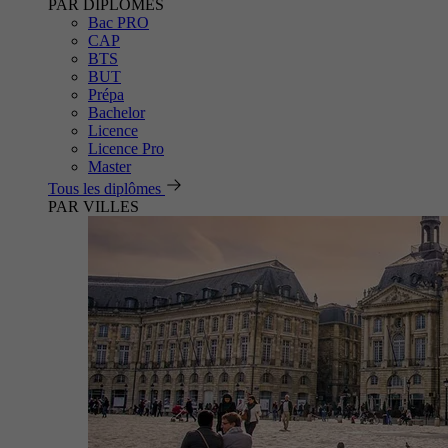
PAR DIPLÔMES
Bac PRO
CAP
BTS
BUT
Prépa
Bachelor
Licence
Licence Pro
Master
Tous les diplômes
PAR VILLES