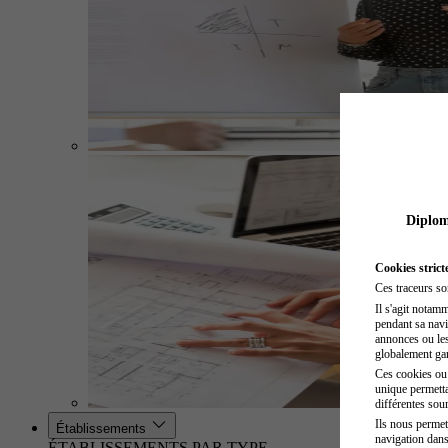
Diplome
Cookies strict
Ces traceurs so
Il s'agit notam
pendant sa navig
annonces ou les 
globalement gara
Ces cookies ou t
unique permetta
différentes sour
Ils nous permet
Établissements
navigation dans
ÉTABLISSEMENTS PAR TYPE