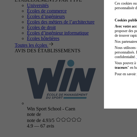
Ces cookies ou 
Universités
personnalisée d
Écoles de commerce
Écoles d’ingénieurs
Cookies public
Écoles des métiers de l’architecture
Avec votre ac
Écoles de droit
proposer des pu
Écoles d’ingénieur informatique
de trouver rapi
Écoles hôtelières
Nos partenaires 
Toutes les écoles
Nous utilisons 
AVIS DES ÉTABLISSEMENTS
personnalisés. 
confidentialité.
Vous pouvez à
traceurs
" en b
Pour en savoir 
Win Sport School - Caen
note de
note de 4.93/5
4.9
—
67 avis