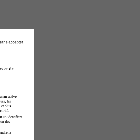
sans accepter
es et de
ateur active
urs, les
 et plus
curité.
t un identifiant
ion des
endre la