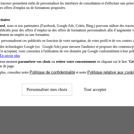
traceurs permettent enfin de personnaliser les interfaces de consultation et d'effectuer une prése
es offres d'emploi ou de formations proposées.
itaires
cord
, nous et nos partenaires (Facebook, Google Ads, Critéo, Bing,) pouvons utiliser des trace
blicités pour des offres d’emploi ou des offres de formations personnalisés afin d’augmenter v
dement un emploi ou une formation.
personnalisent ces publicités en fonction de votre navigation, de votre profil et de vos centres d
des technologies Google (ex : Google Ads) pour mesurer l'audience et proposer des contenus/pu
En acceptant, vous consentez à l'utilisation de vos données par Google conformément à leur poli
En savoir plus
 tout moment
paramétrer vos choix
ou
retirer votre consentement
en cliquant sur le lien "
Gér
as de page.
Politique de confidentialité
Politique relative aux cook
plus, consultez notre
et notre
Personnaliser mes choix
Tout accepter