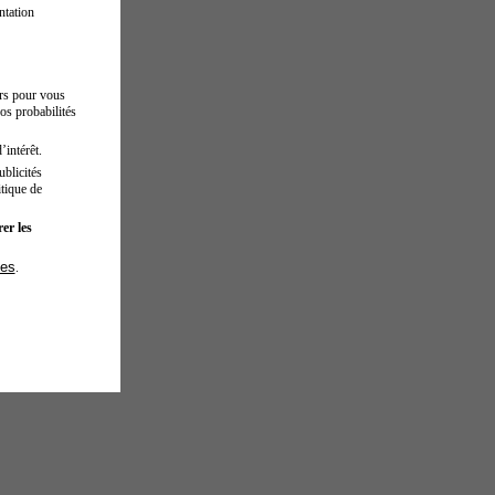
ntation
urs pour vous
os probabilités
’intérêt.
blicités
tique de
er les
ies
.