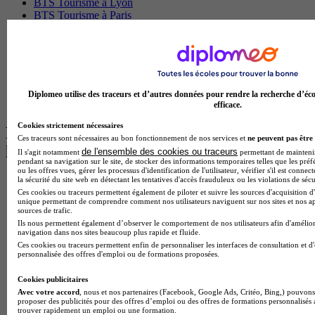
BTS Tourisme à Lyon
BTS Tourisme à Paris
BTS Tourisme à Toulouse
Licence Psychologie à Lille
Master Informatique à Paris
BTS Communication à Bordeaux
Master Psychologie à Angers
BTS Communication à Lyon
Diplomeo utilise des traceurs et d’autres données pour rendre la recherche d’éco
BTS Ndrc à Lyon
efficace.
Cookies strictement nécessaires
Les intitulés de diplôme par alternance
Ces traceurs sont nécessaires au bon fonctionnement de nos services et
ne peuvent pas être 
les plus recherchés
de l'ensemble des cookies ou traceurs
Il s'agit notamment
permettant de maintenir 
pendant sa navigation sur le site, de stocker des informations temporaires telles que les préf
ou les offres vues, gérer les processus d'identification de l'utilisateur, vérifier s'il est conn
la sécurité du site web en détectant les tentatives d'accès frauduleux ou les violations de sécu
BTS Esf en alternance
Ces cookies ou traceurs permettent également de piloter et suivre les sources d'acquisition d'
BTS Dietetique en alternance
unique permettant de comprendre comment nos utilisateurs naviguent sur nos sites et nos ap
BTS Mco en alternance
sources de trafic.
BTS Pi en alternance
Ils nous permettent également d’observer le comportement de nos utilisateurs afin d'amélior
BTS Sp3s en alternance
navigation dans nos sites beaucoup plus rapide et fluide.
Master CCA en alternance
Ces cookies ou traceurs permettent enfin de personnaliser les interfaces de consultation et d
personnalisée des offres d'emploi ou de formations proposées.
BTS Ndrc en alternance
BTS Sam en alternance
Cookies publicitaires
Cap Fleuriste en alternance
Avec votre accord
, nous et nos partenaires (Facebook, Google Ads, Critéo, Bing,) pouvons 
BTS Sio en alternance
proposer des publicités pour des offres d’emploi ou des offres de formations personnalisés
MSc Marketing Digital en alternance
trouver rapidement un emploi ou une formation.