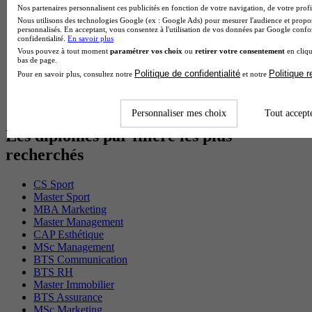
BTS Gpme en alternance
Nos partenaires personnalisent ces publicités en fonction de votre navigation, de votre profil
Cap Electricien en alternance
Nous utilisons des technologies Google (ex : Google Ads) pour mesurer l'audience et propos
personnalisés. En acceptant, vous consentez à l'utilisation de vos données par Google conf
BTS Gpn en alternance
confidentialité.
En savoir plus
BTS Domotique en alternance
Vous pouvez à tout moment
paramétrer vos choix
ou
retirer votre consentement
en cliqu
BAC Pro Agora en alternance
bas de page.
BTS Sta en alternance
Politique de confidentialité
Politique 
Pour en savoir plus, consultez notre
et notre
BTS Iris en alternance
BTS Tpl en alternance
BTS Ati en alternance
Personnaliser mes choix
Tout accept
Les diplômes par filière les plus
recherchés
CS Sport
Master Sport
MBA Marketing
Master Management
CAP Esthétique
MSc Management
BTS Communication
BTS RH
Master Immobilier
BTS Assurance
MSc Marketing