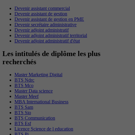
Devenir assistant commercial
Devenir assistant de gestion
Devenir assistant de gestion en PME
Devenir secrétaire administrative
Devenir adjoint administratif
Devenir adjoint administratif territorial
Devenir adjoint administratif d'état
Les intitulés de diplôme les plus
recherchés
Master Marketing Digital
BTS Ndrc
BTS Mco
Master Data science
Master Meef
MBA International Business
BTS Sam
BTS Sio
BTS Communication
BTS Esf
Licence Science de l education
BTS Pi