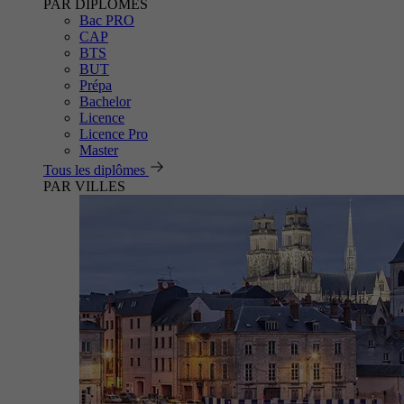
PAR DIPLÔMES
Bac PRO
CAP
BTS
BUT
Prépa
Bachelor
Licence
Licence Pro
Master
Tous les diplômes
PAR VILLES