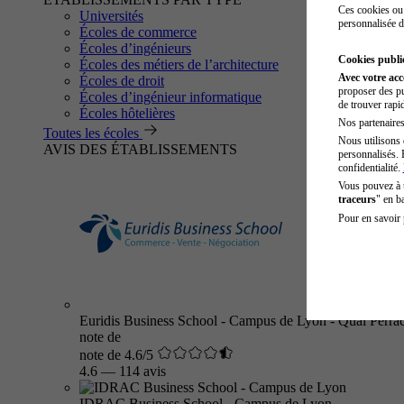
Ces cookies ou 
Universités
personnalisée d
Écoles de commerce
Écoles d’ingénieurs
Cookies public
Écoles des métiers de l’architecture
Avec votre ac
Écoles de droit
proposer des pu
Écoles d’ingénieur informatique
de trouver rapi
Écoles hôtelières
Nos partenaires 
Toutes les écoles
Nous utilisons 
AVIS DES ÉTABLISSEMENTS
personnalisés. 
confidentialité.
Vous pouvez à
traceurs
" en b
Pour en savoir 
Euridis Business School - Campus de Lyon - Quai Perra
note de
note de 4.6/5
4.6
—
114 avis
IDRAC Business School - Campus de Lyon