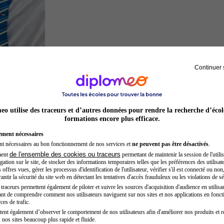
Continuer 
Hôtesse de l'air steward
o utilise des traceurs et d’autres données pour rendre la recherche d’écol
formations encore plus efficace.
ement nécessaires
nt nécessaires au bon fonctionnement de nos services et
ne peuvent pas être désactivés
.
de l'ensemble des cookies ou traceurs
ment
permettant de maintenir la session de l'utilis
ation sur le site, de stocker des informations temporaires telles que les préférences des utilisate
offres vues, gérer les processus d'identification de l'utilisateur, vérifier s'il est connecté ou non,
ntir la sécurité du site web en détectant les tentatives d'accès frauduleux ou les violations de sé
raceurs permettent également de piloter et suivre les sources d'acquisition d'audience en utilisan
nt de comprendre comment nos utilisateurs naviguent sur nos sites et nos applications en fonct
Entrepreneur
ces de trafic.
tent également d’observer le comportement de nos utilisateurs afin d'améliorer nos produits et r
 nos sites beaucoup plus rapide et fluide.