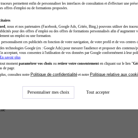
traceurs permettent enfin de personnaliser les interfaces de consultation et d'effectuer une prése
es offres d'emploi ou de formations proposées.
itaires
cord
, nous et nos partenaires (Facebook, Google Ads, Critéo, Bing,) pouvons utiliser des trace
blicités pour des offres d’emploi ou des offres de formations personnalisés afin d’augmenter v
dement un emploi ou une formation.
personnalisent ces publicités en fonction de votre navigation, de votre profil et de vos centres d
des technologies Google (ex : Google Ads) pour mesurer l'audience et proposer des contenus/pu
En acceptant, vous consentez à l'utilisation de vos données par Google conformément à leur poli
En savoir plus
 tout moment
paramétrer vos choix
ou
retirer votre consentement
en cliquant sur le lien "
Gér
as de page.
Politique de confidentialité
Politique relative aux cook
plus, consultez notre
et notre
Personnaliser mes choix
Tout accepter
che