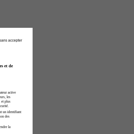
sans accepter
es et de
ateur active
urs, les
 et plus
curité.
t un identifiant
ion des
endre la