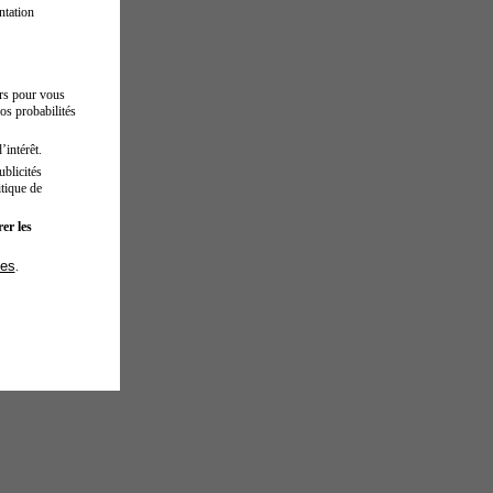
ntation
urs pour vous
os probabilités
’intérêt.
blicités
tique de
er les
ies
.