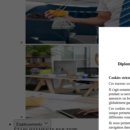
Diplome
Cookies strict
Ces traceurs so
Il s'agit notam
pendant sa navig
annonces ou les 
globalement gara
Ces cookies ou t
unique permetta
différentes sour
Ils nous permet
Établissements
navigation dans
ÉTABLISSEMENTS PAR TYPE