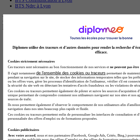
BTS Communication à Lyon
BTS Ndrc à Lyon
Les intitulés de diplôme par alternance
les plus recherchés
BTS Esf en alternance
BTS Dietetique en alternance
Diplomeo utilise des traceurs et d’autres données pour rendre la recherche d’éco
BTS Mco en alternance
efficace.
BTS Pi en alternance
Cookies strictement nécessaires
BTS Sp3s en alternance
Ces traceurs sont nécessaires au bon fonctionnement de nos services et
ne peuvent pas être 
Master CCA en alternance
de l'ensemble des cookies ou traceurs
Il s'agit notamment
permettant de maintenir 
BTS Ndrc en alternance
pendant sa navigation sur le site, de stocker des informations temporaires telles que les préf
BTS Sam en alternance
ou les offres vues, gérer les processus d'identification de l'utilisateur, vérifier s'il est conn
Cap Fleuriste en alternance
la sécurité du site web en détectant les tentatives d'accès frauduleux ou les violations de sécu
BTS Sio en alternance
Ces cookies ou traceurs permettent également de piloter et suivre les sources d'acquisition d'
unique permettant de comprendre comment nos utilisateurs naviguent sur nos sites et nos ap
MSc Marketing Digital en alternance
sources de trafic.
BTS Gpme en alternance
Ils nous permettent également d’observer le comportement de nos utilisateurs afin d'amélior
Cap Electricien en alternance
navigation dans nos sites beaucoup plus rapide et fluide.
BTS Gpn en alternance
Ces cookies ou traceurs permettent enfin de personnaliser les interfaces de consultation et d
personnalisée des offres d'emploi ou de formations proposées.
BTS Domotique en alternance
BAC Pro Agora en alternance
Cookies publicitaires
BTS Sta en alternance
Avec votre accord
, nous et nos partenaires (Facebook, Google Ads, Critéo, Bing,) pouvons 
BTS Iris en alternance
proposer des publicités pour des offres d’emploi ou des offres de formations personnalisés