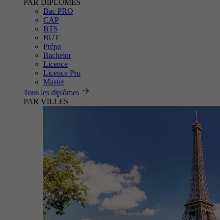
PAR DIPLÔMES
Bac PRO
CAP
BTS
BUT
Prépa
Bachelor
Licence
Licence Pro
Master
Tous les diplômes
PAR VILLES