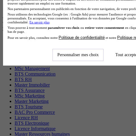
BTS Tpl en alternance
trouver rapidement un emploi ou une formation.
BTS Ati en alternance
Nos partenaires personnalisent ces publicités en fonction de votre navigation, de votre profil
Nous utilisons des technologies Google (ex : Google Ads) pour mesurer l'audience et propos
Les diplômes par filière les plus
personnalisés. En acceptant, vous consentez à l'utilisation de vos données par Google conf
confidentialité.
En savoir plus
recherchés
Vous pouvez à tout moment
paramétrer vos choix
ou
retirer votre consentement
en cliqu
bas de page.
Politique de confidentialité
Politique 
Pour en savoir plus, consultez notre
et notre
CS Sport
Master Sport
MBA Marketing
Personnaliser mes choix
Tout accept
Master Management
CAP Esthétique
MSc Management
BTS Communication
BTS RH
Master Immobilier
BTS Assurance
MSc Marketing
Master Marketing
BTS Tourisme
BAC Pro Commerce
Licence RH
BTS Electronique
Licence Informatique
Master Ressources humaines