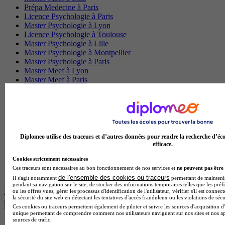
Prépa Medecine à Paris
Licence Psychologie à Paris
Master Psychologie à Lyon
Licence Psychologie à Toulouse
Master Psychologie à Lille
Master Psychologie à Montpellier
Master Psychologie à Paris
Master Meef à Lyon
Master Meef à Paris
BTS Tourisme à Bordeaux
BTS Tourisme à Lyon
BTS Tourisme à Paris
BTS Tourisme à Toulouse
Licence Psychologie à Lille
Master Informatique à Paris
Diplomeo utilise des traceurs et d’autres données pour rendre la recherche d’éco
BTS Communication à Bordeaux
efficace.
Master Psychologie à Angers
Cookies strictement nécessaires
BTS Communication à Lyon
Ces traceurs sont nécessaires au bon fonctionnement de nos services et
ne peuvent pas être 
BTS Ndrc à Lyon
de l'ensemble des cookies ou traceurs
Il s'agit notamment
permettant de maintenir 
pendant sa navigation sur le site, de stocker des informations temporaires telles que les préf
Les intitulés de diplôme par alternance
ou les offres vues, gérer les processus d'identification de l'utilisateur, vérifier s'il est conn
la sécurité du site web en détectant les tentatives d'accès frauduleux ou les violations de sécu
les plus recherchés
Ces cookies ou traceurs permettent également de piloter et suivre les sources d'acquisition d'
unique permettant de comprendre comment nos utilisateurs naviguent sur nos sites et nos ap
sources de trafic.