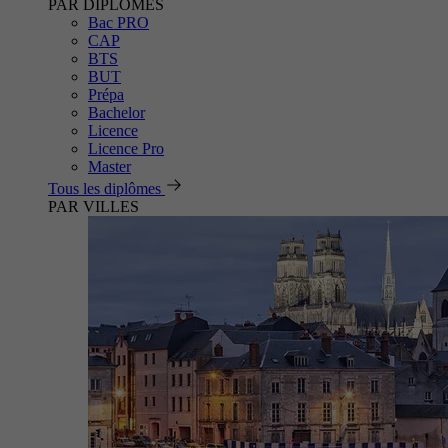
PAR DIPLÔMES
Bac PRO
CAP
BTS
BUT
Prépa
Bachelor
Licence
Licence Pro
Master
Tous les diplômes
PAR VILLES