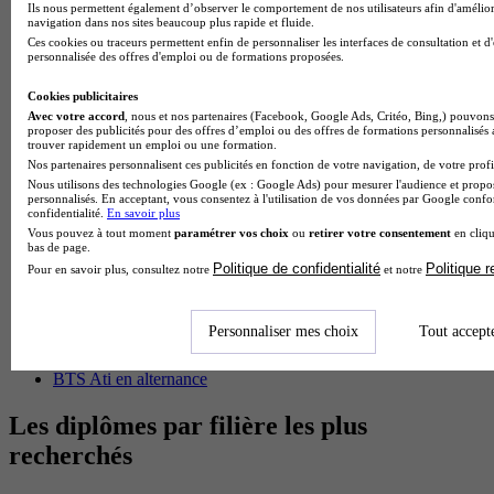
BTS Esf en alternance
Ils nous permettent également d’observer le comportement de nos utilisateurs afin d'amélior
BTS Dietetique en alternance
navigation dans nos sites beaucoup plus rapide et fluide.
BTS Mco en alternance
Ces cookies ou traceurs permettent enfin de personnaliser les interfaces de consultation et d
personnalisée des offres d'emploi ou de formations proposées.
BTS Pi en alternance
BTS Sp3s en alternance
Cookies publicitaires
Master CCA en alternance
Avec votre accord
, nous et nos partenaires (Facebook, Google Ads, Critéo, Bing,) pouvons 
BTS Ndrc en alternance
proposer des publicités pour des offres d’emploi ou des offres de formations personnalisés
BTS Sam en alternance
trouver rapidement un emploi ou une formation.
Cap Fleuriste en alternance
Nos partenaires personnalisent ces publicités en fonction de votre navigation, de votre profil
BTS Sio en alternance
Nous utilisons des technologies Google (ex : Google Ads) pour mesurer l'audience et propos
MSc Marketing Digital en alternance
personnalisés. En acceptant, vous consentez à l'utilisation de vos données par Google conf
confidentialité.
En savoir plus
BTS Gpme en alternance
Vous pouvez à tout moment
paramétrer vos choix
ou
retirer votre consentement
en cliqu
Cap Electricien en alternance
bas de page.
BTS Gpn en alternance
Politique de confidentialité
Politique 
Pour en savoir plus, consultez notre
et notre
BTS Domotique en alternance
BAC Pro Agora en alternance
BTS Sta en alternance
Personnaliser mes choix
Tout accept
BTS Iris en alternance
BTS Tpl en alternance
BTS Ati en alternance
Les diplômes par filière les plus
recherchés