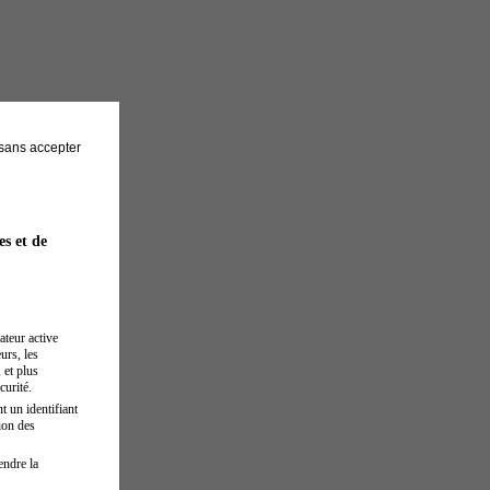
sans accepter
es et de
ateur active
urs, les
 et plus
curité.
t un identifiant
ion des
endre la