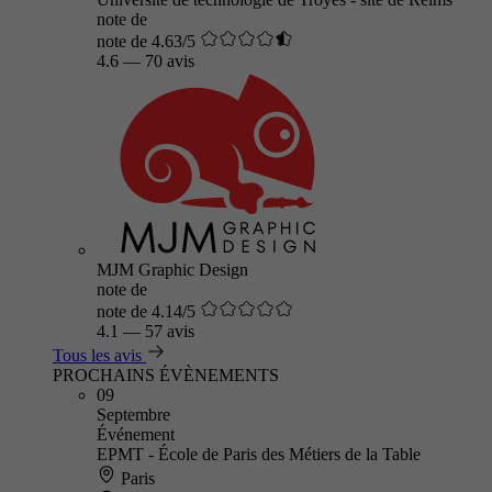
note de
note de 4.63/5
4.6
—
70 avis
MJM Graphic Design
note de
note de 4.14/5
4.1
—
57 avis
Tous les avis
PROCHAINS ÉVÈNEMENTS
09
Septembre
Événement
EPMT - École de Paris des Métiers de la Table
Paris