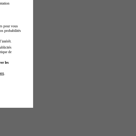
ntation
urs pour vous
os probabilités
’intérêt.
blicités
tique de
er les
ies
.