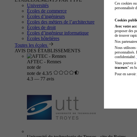
Ces cookies ou 
Universités
personnalisée d
Écoles de commerce
Écoles d’ingénieurs
Cookies public
Écoles des métiers de l’architecture
Avec votre ac
Écoles de droit
proposer des pu
Écoles d’ingénieur informatique
de trouver rapi
Écoles hôtelières
Nos partenaires 
Toutes les écoles
Nous utilisons 
AVIS DES ÉTABLISSEMENTS
personnalisés. 
confidentialité.
AFTEC - Rennes
Vous pouvez à
note de
traceurs
" en b
note de 4.3/5
Pour en savoir 
4.3
—
77 avis
Université de technologie de Troyes - site de Reims