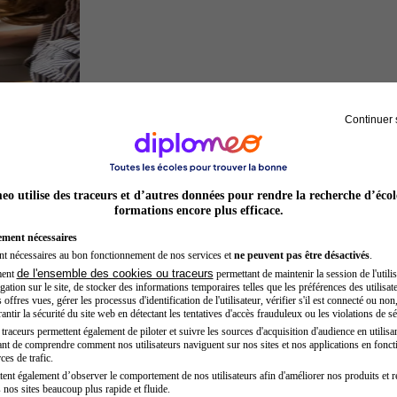
Continuer 
Architecte
o utilise des traceurs et d’autres données pour rendre la recherche d’écol
formations encore plus efficace.
ement nécessaires
nt nécessaires au bon fonctionnement de nos services et
ne peuvent pas être désactivés
.
de l'ensemble des cookies ou traceurs
ment
permettant de maintenir la session de l'utilis
ation sur le site, de stocker des informations temporaires telles que les préférences des utilisate
offres vues, gérer les processus d'identification de l'utilisateur, vérifier s'il est connecté ou non,
ntir la sécurité du site web en détectant les tentatives d'accès frauduleux ou les violations de sé
raceurs permettent également de piloter et suivre les sources d'acquisition d'audience en utilisan
nt de comprendre comment nos utilisateurs naviguent sur nos sites et nos applications en fonct
Chef de projet
ces de trafic.
tent également d’observer le comportement de nos utilisateurs afin d'améliorer nos produits et r
 nos sites beaucoup plus rapide et fluide.