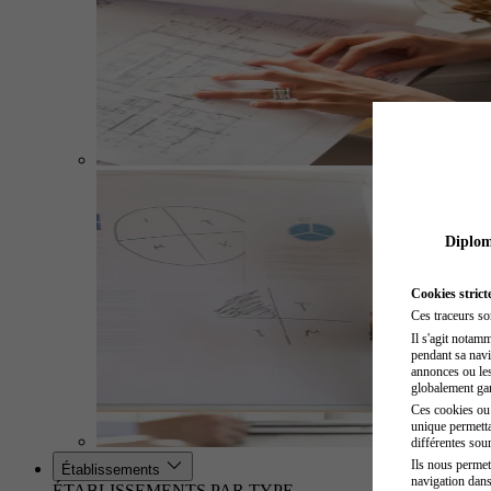
Diplome
Cookies strict
Ces traceurs so
Il s'agit notam
pendant sa navig
annonces ou les 
globalement gara
Ces cookies ou t
unique permetta
différentes sour
Ils nous permet
Établissements
navigation dans
ÉTABLISSEMENTS PAR TYPE