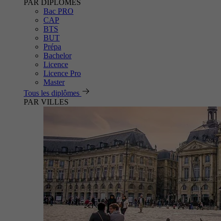
PAR DIPLÔMES
Bac PRO
CAP
BTS
BUT
Prépa
Bachelor
Licence
Licence Pro
Master
Tous les diplômes
PAR VILLES