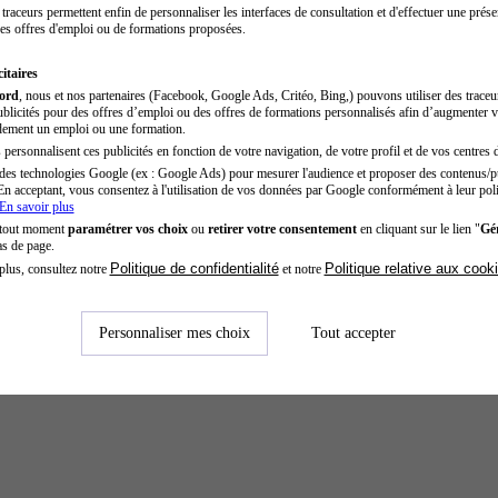
traceurs permettent enfin de personnaliser les interfaces de consultation et d'effectuer une prése
es offres d'emploi ou de formations proposées.
itaires
cord
, nous et nos partenaires (Facebook, Google Ads, Critéo, Bing,) pouvons utiliser des trace
blicités pour des offres d’emploi ou des offres de formations personnalisés afin d’augmenter v
dement un emploi ou une formation.
personnalisent ces publicités en fonction de votre navigation, de votre profil et de vos centres d
des technologies Google (ex : Google Ads) pour mesurer l'audience et proposer des contenus/pu
En acceptant, vous consentez à l'utilisation de vos données par Google conformément à leur poli
En savoir plus
 tout moment
paramétrer vos choix
ou
retirer votre consentement
en cliquant sur le lien "
Gér
as de page.
Politique de confidentialité
Politique relative aux cook
plus, consultez notre
et notre
Personnaliser mes choix
Tout accepter