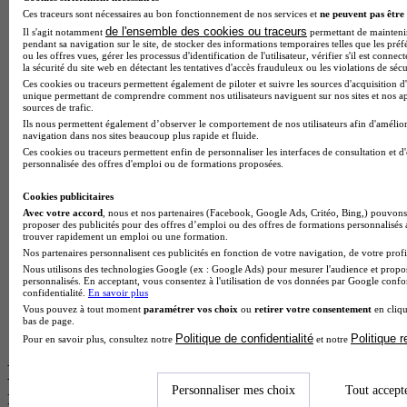
Ces traceurs sont nécessaires au bon fonctionnement de nos services et
ne peuvent pas être 
BTS Esf en alternance
de l'ensemble des cookies ou traceurs
Il s'agit notamment
permettant de maintenir 
BTS Dietetique en alternance
pendant sa navigation sur le site, de stocker des informations temporaires telles que les préf
BTS Mco en alternance
ou les offres vues, gérer les processus d'identification de l'utilisateur, vérifier s'il est conn
la sécurité du site web en détectant les tentatives d'accès frauduleux ou les violations de sécu
BTS Pi en alternance
Ces cookies ou traceurs permettent également de piloter et suivre les sources d'acquisition d'
BTS Sp3s en alternance
unique permettant de comprendre comment nos utilisateurs naviguent sur nos sites et nos ap
Master CCA en alternance
sources de trafic.
BTS Ndrc en alternance
Ils nous permettent également d’observer le comportement de nos utilisateurs afin d'amélior
navigation dans nos sites beaucoup plus rapide et fluide.
BTS Sam en alternance
Ces cookies ou traceurs permettent enfin de personnaliser les interfaces de consultation et d
Cap Fleuriste en alternance
personnalisée des offres d'emploi ou de formations proposées.
BTS Sio en alternance
MSc Marketing Digital en alternance
Cookies publicitaires
BTS Gpme en alternance
Avec votre accord
, nous et nos partenaires (Facebook, Google Ads, Critéo, Bing,) pouvons 
Cap Electricien en alternance
proposer des publicités pour des offres d’emploi ou des offres de formations personnalisés
BTS Gpn en alternance
trouver rapidement un emploi ou une formation.
BTS Domotique en alternance
Nos partenaires personnalisent ces publicités en fonction de votre navigation, de votre profil
BAC Pro Agora en alternance
Nous utilisons des technologies Google (ex : Google Ads) pour mesurer l'audience et propos
personnalisés. En acceptant, vous consentez à l'utilisation de vos données par Google conf
BTS Sta en alternance
confidentialité.
En savoir plus
BTS Iris en alternance
Vous pouvez à tout moment
paramétrer vos choix
ou
retirer votre consentement
en cliqu
BTS Tpl en alternance
bas de page.
BTS Ati en alternance
Politique de confidentialité
Politique 
Pour en savoir plus, consultez notre
et notre
Les diplômes par filière les plus
Personnaliser mes choix
Tout accept
recherchés