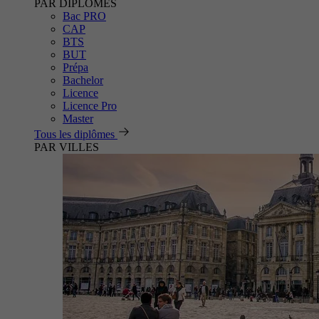
PAR DIPLÔMES
Bac PRO
CAP
BTS
BUT
Prépa
Bachelor
Licence
Licence Pro
Master
Tous les diplômes
PAR VILLES