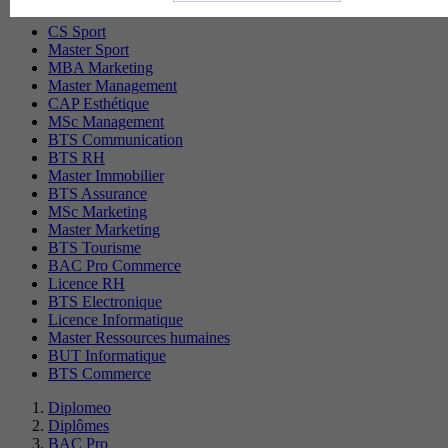
CS Sport
Master Sport
MBA Marketing
Master Management
CAP Esthétique
MSc Management
BTS Communication
BTS RH
Master Immobilier
BTS Assurance
MSc Marketing
Master Marketing
BTS Tourisme
BAC Pro Commerce
Licence RH
BTS Electronique
Licence Informatique
Master Ressources humaines
BUT Informatique
BTS Commerce
Diplomeo
Diplômes
BAC Pro