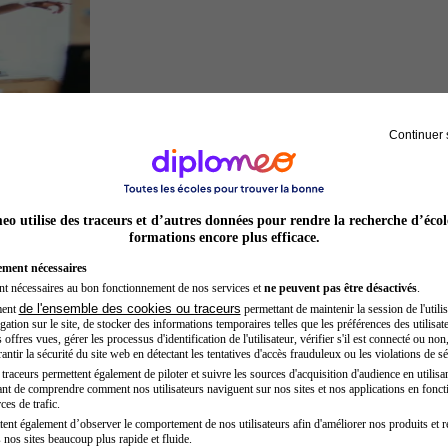
Continuer 
Acteur
o utilise des traceurs et d’autres données pour rendre la recherche d’écol
formations encore plus efficace.
ement nécessaires
nt nécessaires au bon fonctionnement de nos services et
ne peuvent pas être désactivés
.
de l'ensemble des cookies ou traceurs
ment
permettant de maintenir la session de l'utilis
ation sur le site, de stocker des informations temporaires telles que les préférences des utilisate
offres vues, gérer les processus d'identification de l'utilisateur, vérifier s'il est connecté ou non,
ntir la sécurité du site web en détectant les tentatives d'accès frauduleux ou les violations de sé
raceurs permettent également de piloter et suivre les sources d'acquisition d'audience en utilisan
nt de comprendre comment nos utilisateurs naviguent sur nos sites et nos applications en fonct
Auxiliaire de puériculture
ces de trafic.
tent également d’observer le comportement de nos utilisateurs afin d'améliorer nos produits et r
 nos sites beaucoup plus rapide et fluide.