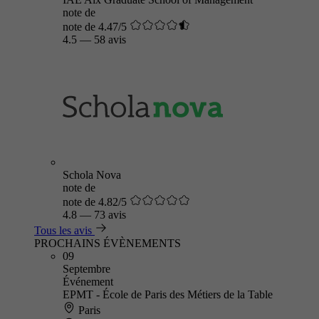
note de
note de 4.47/5
4.5
—
58 avis
Schola Nova
note de
note de 4.82/5
4.8
—
73 avis
Tous les avis
PROCHAINS ÉVÈNEMENTS
09
Septembre
Événement
EPMT - École de Paris des Métiers de la Table
Paris