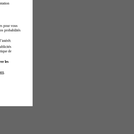
ntation
urs pour vous
os probabilités
’intérêt.
blicités
tique de
er les
ies
.