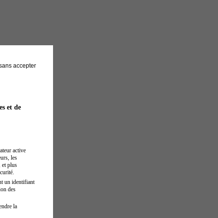
sans accepter
es et de
ateur active
urs, les
 et plus
curité.
t un identifiant
ion des
endre la