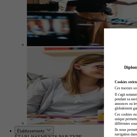
Diplome
Cookies strict
Ces traceurs so
Il s'agit notam
pendant sa navig
annonces ou les 
globalement gara
Ces cookies ou t
unique permetta
différentes sour
Ils nous permet
Établissements
navigation dans
ÉTABLISSEMENTS PAR TYPE