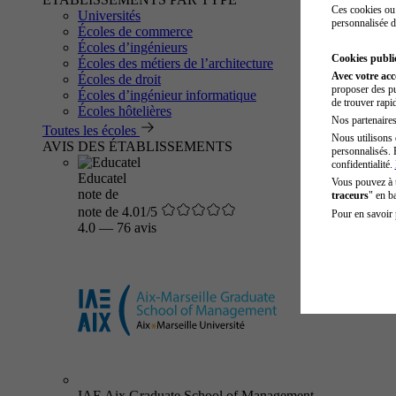
Ces cookies ou 
Universités
personnalisée d
Écoles de commerce
Écoles d’ingénieurs
Cookies public
Écoles des métiers de l’architecture
Avec votre ac
Écoles de droit
proposer des pu
Écoles d’ingénieur informatique
de trouver rapi
Écoles hôtelières
Nos partenaires 
Toutes les écoles
Nous utilisons 
AVIS DES ÉTABLISSEMENTS
personnalisés. 
confidentialité.
Educatel
Vous pouvez à
note de
traceurs
" en b
note de 4.01/5
Pour en savoir 
4.0
—
76 avis
IAE Aix Graduate School of Management