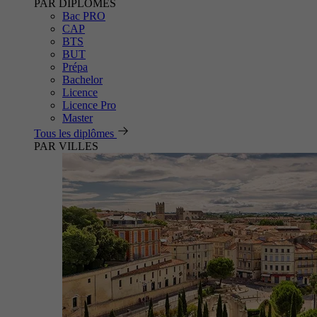
PAR DIPLÔMES
Bac PRO
CAP
BTS
BUT
Prépa
Bachelor
Licence
Licence Pro
Master
Tous les diplômes
PAR VILLES