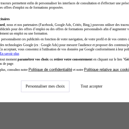
traceurs permettent enfin de personnaliser les interfaces de consultation et d'effectuer une prése
es offres d'emploi ou de formations proposées.
itaires
cord
, nous et nos partenaires (Facebook, Google Ads, Critéo, Bing,) pouvons utiliser des trace
blicités pour des offres d’emploi ou des offres de formations personnalisés afin d’augmenter v
dement un emploi ou une formation.
personnalisent ces publicités en fonction de votre navigation, de votre profil et de vos centres d
des technologies Google (ex : Google Ads) pour mesurer l'audience et proposer des contenus/pu
En acceptant, vous consentez à l'utilisation de vos données par Google conformément à leur poli
En savoir plus
 tout moment
paramétrer vos choix
ou
retirer votre consentement
en cliquant sur le lien "
Gér
as de page.
Politique de confidentialité
Politique relative aux cook
plus, consultez notre
et notre
Personnaliser mes choix
Tout accepter