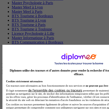
Master Psychologie à Paris
Master Meef à Lyon
Master Meef à Paris
BTS Tourisme à Bordeaux
BTS Tourisme à Lyon
BTS Tourisme à Paris
BTS Tourisme à Toulouse
Licence Psychologie à Lille
Master Informatique à Paris
BTS Communication à Bordeaux
Master Psychologie à Angers
BTS Communication à Lyon
BTS Ndrc à Lyon
Les intitulés de diplôme par alternance
Diplomeo utilise des traceurs et d’autres données pour rendre la recherche d’éco
les plus recherchés
efficace.
Cookies strictement nécessaires
BTS Esf en alternance
Ces traceurs sont nécessaires au bon fonctionnement de nos services et
ne peuvent pas être 
BTS Dietetique en alternance
de l'ensemble des cookies ou traceurs
Il s'agit notamment
permettant de maintenir 
BTS Mco en alternance
pendant sa navigation sur le site, de stocker des informations temporaires telles que les préf
BTS Pi en alternance
ou les offres vues, gérer les processus d'identification de l'utilisateur, vérifier s'il est conn
BTS Sp3s en alternance
la sécurité du site web en détectant les tentatives d'accès frauduleux ou les violations de sécu
Master CCA en alternance
Ces cookies ou traceurs permettent également de piloter et suivre les sources d'acquisition d'
unique permettant de comprendre comment nos utilisateurs naviguent sur nos sites et nos ap
BTS Ndrc en alternance