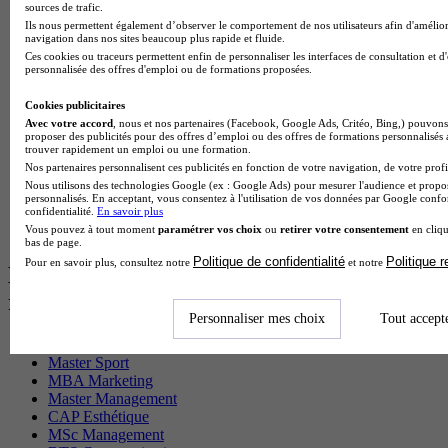
sources de trafic.
BTS Sam en alternance
Ils nous permettent également d’observer le comportement de nos utilisateurs afin d'amélior
Cap Fleuriste en alternance
navigation dans nos sites beaucoup plus rapide et fluide.
BTS Sio en alternance
Ces cookies ou traceurs permettent enfin de personnaliser les interfaces de consultation et d
MSc Marketing Digital en alternance
personnalisée des offres d'emploi ou de formations proposées.
BTS Gpme en alternance
Cap Electricien en alternance
Cookies publicitaires
BTS Gpn en alternance
Avec votre accord
, nous et nos partenaires (Facebook, Google Ads, Critéo, Bing,) pouvons 
proposer des publicités pour des offres d’emploi ou des offres de formations personnalisés
BTS Domotique en alternance
trouver rapidement un emploi ou une formation.
BAC Pro Agora en alternance
Nos partenaires personnalisent ces publicités en fonction de votre navigation, de votre profil
BTS Sta en alternance
Nous utilisons des technologies Google (ex : Google Ads) pour mesurer l'audience et propos
BTS Iris en alternance
personnalisés. En acceptant, vous consentez à l'utilisation de vos données par Google conf
confidentialité.
En savoir plus
BTS Tpl en alternance
Vous pouvez à tout moment
paramétrer vos choix
ou
retirer votre consentement
en cliqu
BTS Ati en alternance
bas de page.
Politique de confidentialité
Politique 
Pour en savoir plus, consultez notre
et notre
Les diplômes par filière les plus
recherchés
Personnaliser mes choix
Tout accept
CS Sport
Master Sport
MBA Marketing
Master Management
CAP Esthétique
MSc Management