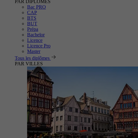
PAR DIPLÔMES
Bac PRO
CAP
BTS
BUT
Prépa
Bachelor
Licence
Licence Pro
Master
Tous les diplômes
PAR VILLES