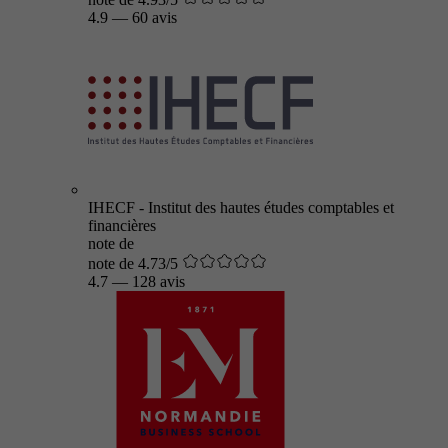
4.9
—
60 avis
IHECF - Institut des hautes études comptables et
financières
note de
note de 4.73/5
4.7
—
128 avis