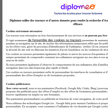
Master Informatique à Paris
BTS Communication à Bordeaux
Master Psychologie à Angers
BTS Communication à Lyon
BTS Ndrc à Lyon
Diplomeo utilise des traceurs et d’autres données pour rendre la recherche d’éco
efficace.
Les intitulés de diplôme par alternance
Cookies strictement nécessaires
les plus recherchés
Ces traceurs sont nécessaires au bon fonctionnement de nos services et
ne peuvent pas être 
de l'ensemble des cookies ou traceurs
Il s'agit notamment
permettant de maintenir 
pendant sa navigation sur le site, de stocker des informations temporaires telles que les préf
BTS Esf en alternance
ou les offres vues, gérer les processus d'identification de l'utilisateur, vérifier s'il est conn
la sécurité du site web en détectant les tentatives d'accès frauduleux ou les violations de sécu
BTS Dietetique en alternance
Ces cookies ou traceurs permettent également de piloter et suivre les sources d'acquisition d'
BTS Mco en alternance
unique permettant de comprendre comment nos utilisateurs naviguent sur nos sites et nos ap
BTS Pi en alternance
sources de trafic.
BTS Sp3s en alternance
Ils nous permettent également d’observer le comportement de nos utilisateurs afin d'amélior
Master CCA en alternance
navigation dans nos sites beaucoup plus rapide et fluide.
BTS Ndrc en alternance
Ces cookies ou traceurs permettent enfin de personnaliser les interfaces de consultation et d
personnalisée des offres d'emploi ou de formations proposées.
BTS Sam en alternance
Cap Fleuriste en alternance
Cookies publicitaires
BTS Sio en alternance
Avec votre accord
, nous et nos partenaires (Facebook, Google Ads, Critéo, Bing,) pouvons 
MSc Marketing Digital en alternance
proposer des publicités pour des offres d’emploi ou des offres de formations personnalisés
BTS Gpme en alternance
trouver rapidement un emploi ou une formation.
Cap Electricien en alternance
Nos partenaires personnalisent ces publicités en fonction de votre navigation, de votre profil
BTS Gpn en alternance
Nous utilisons des technologies Google (ex : Google Ads) pour mesurer l'audience et propos
BTS Domotique en alternance
personnalisés. En acceptant, vous consentez à l'utilisation de vos données par Google conf