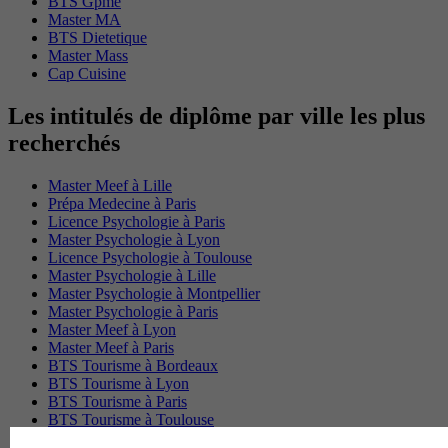
BTS Gpme
Master MA
BTS Dietetique
Master Mass
Cap Cuisine
Les intitulés de diplôme par ville les plus
recherchés
Master Meef à Lille
Prépa Medecine à Paris
Licence Psychologie à Paris
Master Psychologie à Lyon
Licence Psychologie à Toulouse
Master Psychologie à Lille
Master Psychologie à Montpellier
Master Psychologie à Paris
Master Meef à Lyon
Master Meef à Paris
BTS Tourisme à Bordeaux
BTS Tourisme à Lyon
BTS Tourisme à Paris
BTS Tourisme à Toulouse
Licence Psychologie à Lille