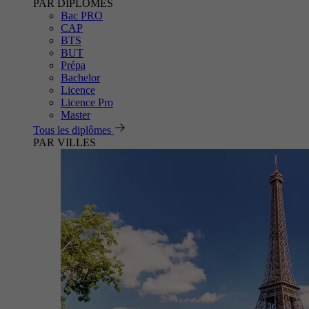
PAR DIPLÔMES
Bac PRO
CAP
BTS
BUT
Prépa
Bachelor
Licence
Licence Pro
Master
Tous les diplômes
PAR VILLES