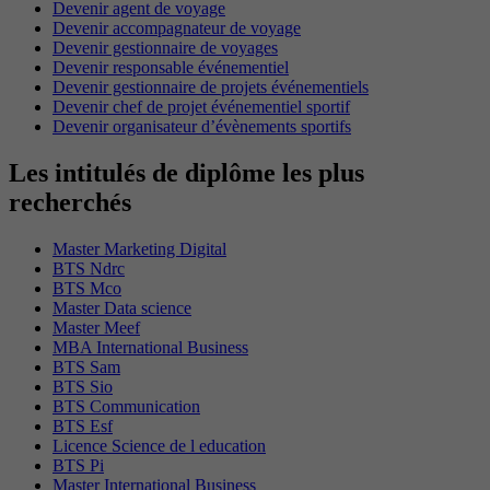
Devenir agent de voyage
Devenir accompagnateur de voyage
Devenir gestionnaire de voyages
Devenir responsable événementiel
Devenir gestionnaire de projets événementiels
Devenir chef de projet événementiel sportif
Devenir organisateur d’évènements sportifs
Les intitulés de diplôme les plus
recherchés
Master Marketing Digital
BTS Ndrc
BTS Mco
Master Data science
Master Meef
MBA International Business
BTS Sam
BTS Sio
BTS Communication
BTS Esf
Licence Science de l education
BTS Pi
Master International Business