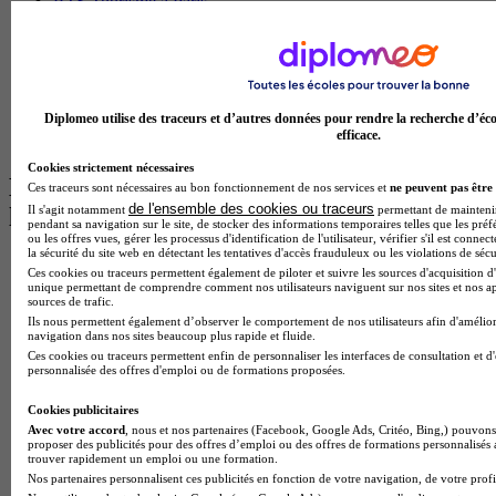
BTS Tourisme à Paris
BTS Tourisme à Toulouse
Licence Psychologie à Lille
Master Informatique à Paris
BTS Communication à Bordeaux
Master Psychologie à Angers
Diplomeo utilise des traceurs et d’autres données pour rendre la recherche d’éco
BTS Communication à Lyon
efficace.
BTS Ndrc à Lyon
Cookies strictement nécessaires
Les intitulés de diplôme par alternance
Ces traceurs sont nécessaires au bon fonctionnement de nos services et
ne peuvent pas être 
de l'ensemble des cookies ou traceurs
Il s'agit notamment
permettant de maintenir 
les plus recherchés
pendant sa navigation sur le site, de stocker des informations temporaires telles que les préf
ou les offres vues, gérer les processus d'identification de l'utilisateur, vérifier s'il est conn
la sécurité du site web en détectant les tentatives d'accès frauduleux ou les violations de sécu
BTS Esf en alternance
Ces cookies ou traceurs permettent également de piloter et suivre les sources d'acquisition d'
BTS Dietetique en alternance
unique permettant de comprendre comment nos utilisateurs naviguent sur nos sites et nos ap
sources de trafic.
BTS Mco en alternance
Ils nous permettent également d’observer le comportement de nos utilisateurs afin d'amélior
BTS Pi en alternance
navigation dans nos sites beaucoup plus rapide et fluide.
BTS Sp3s en alternance
Ces cookies ou traceurs permettent enfin de personnaliser les interfaces de consultation et d
Master CCA en alternance
personnalisée des offres d'emploi ou de formations proposées.
BTS Ndrc en alternance
BTS Sam en alternance
Cookies publicitaires
Cap Fleuriste en alternance
Avec votre accord
, nous et nos partenaires (Facebook, Google Ads, Critéo, Bing,) pouvons 
BTS Sio en alternance
proposer des publicités pour des offres d’emploi ou des offres de formations personnalisés
trouver rapidement un emploi ou une formation.
MSc Marketing Digital en alternance
Nos partenaires personnalisent ces publicités en fonction de votre navigation, de votre profil
BTS Gpme en alternance