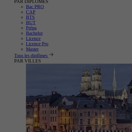
PAR DIPLÔMES
Bac PRO
CAP
BTS
BUT
Prépa
Bachelor
Licence
Licence Pro
Master
Tous les diplômes
PAR VILLES