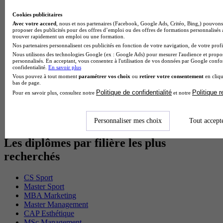
BTS Ndrc en alternance
BTS Sam en alternance
Cookies publicitaires
Cap Fleuriste en alternance
Avec votre accord
, nous et nos partenaires (Facebook, Google Ads, Critéo, Bing,) pouvons 
proposer des publicités pour des offres d’emploi ou des offres de formations personnalisés
BTS Sio en alternance
trouver rapidement un emploi ou une formation.
MSc Marketing Digital en alternance
Nos partenaires personnalisent ces publicités en fonction de votre navigation, de votre profil
BTS Gpme en alternance
Nous utilisons des technologies Google (ex : Google Ads) pour mesurer l'audience et propos
Cap Electricien en alternance
personnalisés. En acceptant, vous consentez à l'utilisation de vos données par Google conf
BTS Gpn en alternance
confidentialité.
En savoir plus
BTS Domotique en alternance
Vous pouvez à tout moment
paramétrer vos choix
ou
retirer votre consentement
en cliqu
bas de page.
BAC Pro Agora en alternance
Politique de confidentialité
Politique 
Pour en savoir plus, consultez notre
et notre
BTS Sta en alternance
BTS Iris en alternance
BTS Tpl en alternance
Personnaliser mes choix
Tout accept
BTS Ati en alternance
Les diplômes par filière les plus
recherchés
CS Sport
Master Sport
MBA Marketing
Master Management
CAP Esthétique
MSc Management