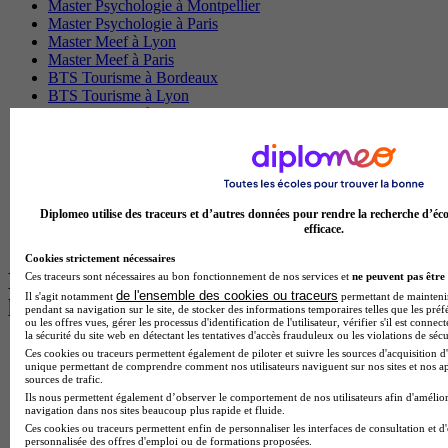
Master Psychologie à Montpellier
Master Psychologie à Paris
Master Meef à Lyon
Master Meef à Paris
BTS Tourisme à Bordeaux
BTS Tourisme à Lyon
BTS Tourisme à Paris
BTS Tourisme à Toulouse
Licence Psychologie à Lille
Master Informatique à Paris
BTS Communication à Bordeaux
Master Psychologie à Angers
Diplomeo utilise des traceurs et d’autres données pour rendre la recherche d’éco
BTS Communication à Lyon
efficace.
BTS Ndrc à Lyon
Cookies strictement nécessaires
Les intitulés de diplôme par alternance
Ces traceurs sont nécessaires au bon fonctionnement de nos services et
ne peuvent pas être 
de l'ensemble des cookies ou traceurs
Il s'agit notamment
permettant de maintenir 
les plus recherchés
pendant sa navigation sur le site, de stocker des informations temporaires telles que les préf
ou les offres vues, gérer les processus d'identification de l'utilisateur, vérifier s'il est conn
la sécurité du site web en détectant les tentatives d'accès frauduleux ou les violations de sécu
BTS Esf en alternance
Ces cookies ou traceurs permettent également de piloter et suivre les sources d'acquisition d'
unique permettant de comprendre comment nos utilisateurs naviguent sur nos sites et nos ap
BTS Dietetique en alternance
sources de trafic.
BTS Mco en alternance
Ils nous permettent également d’observer le comportement de nos utilisateurs afin d'amélior
BTS Pi en alternance
navigation dans nos sites beaucoup plus rapide et fluide.
BTS Sp3s en alternance
Ces cookies ou traceurs permettent enfin de personnaliser les interfaces de consultation et d
Master CCA en alternance
personnalisée des offres d'emploi ou de formations proposées.