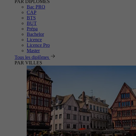
PAR DIPLÔMES
Bac PRO
CAP
BTS
BUT
Prépa
Bachelor
Licence
Licence Pro
Master
Tous les diplômes
PAR VILLES