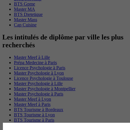
BTS Gpme
Master MA
BTS Dietetique
Master Mass
Cap Cuisine
Les intitulés de diplôme par ville les plus
recherchés
Master Meef à Lille
Prépa Medecine à Paris
Licence Psychologie à Paris
Master Psychologie à Lyon
Licence Psychologie à Toulouse
Master Psychologie à Lille
Master Psychologie à Montpellier
Master Psychologie à Paris
Master Meef à Lyon
Master Meef à Paris
BTS Tourisme à Bordeaux
BTS Tourisme à Lyon
BTS Tourisme à Paris
BTS Tourisme à Toulouse