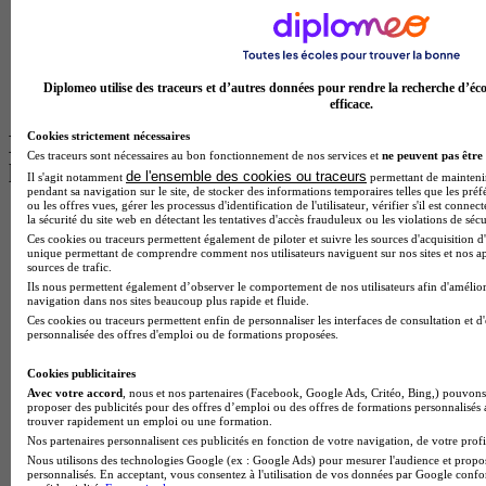
Licence Psychologie à Lille
Master Informatique à Paris
BTS Communication à Bordeaux
Master Psychologie à Angers
BTS Communication à Lyon
Diplomeo utilise des traceurs et d’autres données pour rendre la recherche d’éco
BTS Ndrc à Lyon
efficace.
Cookies strictement nécessaires
Les intitulés de diplôme par alternance
Ces traceurs sont nécessaires au bon fonctionnement de nos services et
ne peuvent pas être 
les plus recherchés
de l'ensemble des cookies ou traceurs
Il s'agit notamment
permettant de maintenir 
pendant sa navigation sur le site, de stocker des informations temporaires telles que les préf
ou les offres vues, gérer les processus d'identification de l'utilisateur, vérifier s'il est conn
BTS Esf en alternance
la sécurité du site web en détectant les tentatives d'accès frauduleux ou les violations de sécu
BTS Dietetique en alternance
Ces cookies ou traceurs permettent également de piloter et suivre les sources d'acquisition d'
unique permettant de comprendre comment nos utilisateurs naviguent sur nos sites et nos ap
BTS Mco en alternance
sources de trafic.
BTS Pi en alternance
Ils nous permettent également d’observer le comportement de nos utilisateurs afin d'amélior
BTS Sp3s en alternance
navigation dans nos sites beaucoup plus rapide et fluide.
Master CCA en alternance
Ces cookies ou traceurs permettent enfin de personnaliser les interfaces de consultation et d
personnalisée des offres d'emploi ou de formations proposées.
BTS Ndrc en alternance
BTS Sam en alternance
Cookies publicitaires
Cap Fleuriste en alternance
Avec votre accord
, nous et nos partenaires (Facebook, Google Ads, Critéo, Bing,) pouvons 
BTS Sio en alternance
proposer des publicités pour des offres d’emploi ou des offres de formations personnalisés
MSc Marketing Digital en alternance
trouver rapidement un emploi ou une formation.
BTS Gpme en alternance
Nos partenaires personnalisent ces publicités en fonction de votre navigation, de votre profil
Cap Electricien en alternance
Nous utilisons des technologies Google (ex : Google Ads) pour mesurer l'audience et propos
BTS Gpn en alternance
personnalisés. En acceptant, vous consentez à l'utilisation de vos données par Google conf