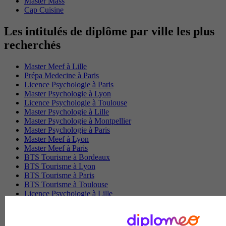
Master Mass
Cap Cuisine
Les intitulés de diplôme par ville les plus
recherchés
Master Meef à Lille
Prépa Medecine à Paris
Licence Psychologie à Paris
Master Psychologie à Lyon
Licence Psychologie à Toulouse
Master Psychologie à Lille
Master Psychologie à Montpellier
Master Psychologie à Paris
Master Meef à Lyon
Master Meef à Paris
BTS Tourisme à Bordeaux
BTS Tourisme à Lyon
BTS Tourisme à Paris
BTS Tourisme à Toulouse
Licence Psychologie à Lille
Master Informatique à Paris
BTS Communication à Bordeaux
Master Psychologie à Angers