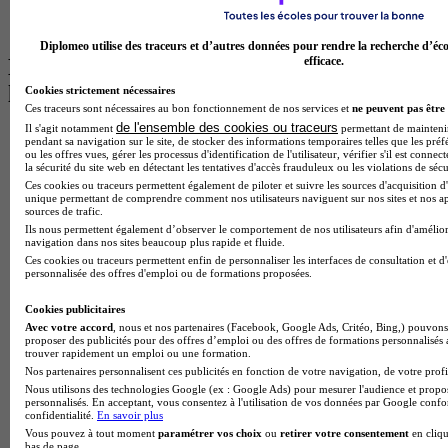
BTS Communication à Lyon
BTS Ndrc à Lyon
Diplomeo utilise des traceurs et d’autres données pour rendre la recherche d’éco
efficace.
Les intitulés de diplôme par alternance
les plus recherchés
Cookies strictement nécessaires
Ces traceurs sont nécessaires au bon fonctionnement de nos services et
ne peuvent pas être 
de l'ensemble des cookies ou traceurs
Il s'agit notamment
permettant de maintenir 
BTS Esf en alternance
pendant sa navigation sur le site, de stocker des informations temporaires telles que les préf
BTS Dietetique en alternance
ou les offres vues, gérer les processus d'identification de l'utilisateur, vérifier s'il est conn
la sécurité du site web en détectant les tentatives d'accès frauduleux ou les violations de sécu
BTS Mco en alternance
Ces cookies ou traceurs permettent également de piloter et suivre les sources d'acquisition d'
BTS Pi en alternance
unique permettant de comprendre comment nos utilisateurs naviguent sur nos sites et nos ap
BTS Sp3s en alternance
sources de trafic.
Master CCA en alternance
Ils nous permettent également d’observer le comportement de nos utilisateurs afin d'amélior
navigation dans nos sites beaucoup plus rapide et fluide.
BTS Ndrc en alternance
Ces cookies ou traceurs permettent enfin de personnaliser les interfaces de consultation et d
BTS Sam en alternance
personnalisée des offres d'emploi ou de formations proposées.
Cap Fleuriste en alternance
BTS Sio en alternance
Cookies publicitaires
MSc Marketing Digital en alternance
Avec votre accord
, nous et nos partenaires (Facebook, Google Ads, Critéo, Bing,) pouvons 
BTS Gpme en alternance
proposer des publicités pour des offres d’emploi ou des offres de formations personnalisés
Cap Electricien en alternance
trouver rapidement un emploi ou une formation.
BTS Gpn en alternance
Nos partenaires personnalisent ces publicités en fonction de votre navigation, de votre profil
BTS Domotique en alternance
Nous utilisons des technologies Google (ex : Google Ads) pour mesurer l'audience et propos
personnalisés. En acceptant, vous consentez à l'utilisation de vos données par Google conf
BAC Pro Agora en alternance
confidentialité.
En savoir plus
BTS Sta en alternance
Vous pouvez à tout moment
paramétrer vos choix
ou
retirer votre consentement
en cliqu
BTS Iris en alternance
bas de page.