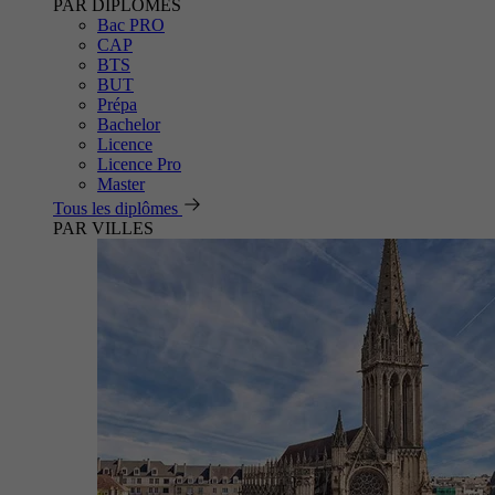
PAR DIPLÔMES
Bac PRO
CAP
BTS
BUT
Prépa
Bachelor
Licence
Licence Pro
Master
Tous les diplômes
PAR VILLES