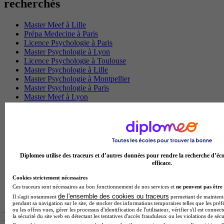
recherchés
Master Meef à Lille
Prépa Medecine à Paris
Licence Psychologie à Paris
Master Psychologie à Lyon
Licence Psychologie à Toulouse
Master Psychologie à Lille
Master Psychologie à Montpellier
Master Psychologie à Paris
Master Meef à Lyon
Master Meef à Paris
BTS Tourisme à Bordeaux
BTS Tourisme à Lyon
BTS Tourisme à Paris
BTS Tourisme à Toulouse
Licence Psychologie à Lille
Diplomeo utilise des traceurs et d’autres données pour rendre la recherche d’éco
Master Informatique à Paris
efficace.
BTS Communication à Bordeaux
Master Psychologie à Angers
Cookies strictement nécessaires
BTS Communication à Lyon
Ces traceurs sont nécessaires au bon fonctionnement de nos services et
ne peuvent pas être 
BTS Ndrc à Lyon
de l'ensemble des cookies ou traceurs
Il s'agit notamment
permettant de maintenir 
pendant sa navigation sur le site, de stocker des informations temporaires telles que les préf
ou les offres vues, gérer les processus d'identification de l'utilisateur, vérifier s'il est conn
Les intitulés de diplôme par alternance
la sécurité du site web en détectant les tentatives d'accès frauduleux ou les violations de sécu