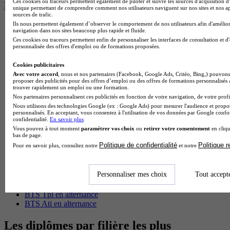
Ces cookies ou traceurs permettent également de piloter et suivre les sources d'acquisition d'
les plus recherchés
unique permettant de comprendre comment nos utilisateurs naviguent sur nos sites et nos ap
sources de trafic.
Ils nous permettent également d’observer le comportement de nos utilisateurs afin d'amélior
BTS Esf en alternance
navigation dans nos sites beaucoup plus rapide et fluide.
BTS Dietetique en alternance
Ces cookies ou traceurs permettent enfin de personnaliser les interfaces de consultation et d
BTS Mco en alternance
personnalisée des offres d'emploi ou de formations proposées.
BTS Pi en alternance
BTS Sp3s en alternance
Cookies publicitaires
Master CCA en alternance
Avec votre accord
, nous et nos partenaires (Facebook, Google Ads, Critéo, Bing,) pouvons 
proposer des publicités pour des offres d’emploi ou des offres de formations personnalisés
BTS Ndrc en alternance
trouver rapidement un emploi ou une formation.
BTS Sam en alternance
Nos partenaires personnalisent ces publicités en fonction de votre navigation, de votre profil
Cap Fleuriste en alternance
Nous utilisons des technologies Google (ex : Google Ads) pour mesurer l'audience et propos
BTS Sio en alternance
personnalisés. En acceptant, vous consentez à l'utilisation de vos données par Google conf
confidentialité.
En savoir plus
MSc Marketing Digital en alternance
Vous pouvez à tout moment
paramétrer vos choix
ou
retirer votre consentement
en cliqu
BTS Gpme en alternance
bas de page.
Cap Electricien en alternance
Politique de confidentialité
Politique 
Pour en savoir plus, consultez notre
et notre
BTS Gpn en alternance
BTS Domotique en alternance
BAC Pro Agora en alternance
Personnaliser mes choix
Tout accept
BTS Sta en alternance
BTS Iris en alternance
BTS Tpl en alternance
BTS Ati en alternance
Les diplômes par filière les plus