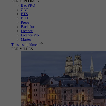
PAR DIPLÔMES
Bac PRO
CAP
BTS
BUT
Prépa
Bachelor
Licence
Licence Pro
Master
Tous les diplômes
PAR VILLES