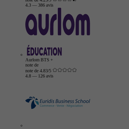
4.3
—
386 avis
Aurlom BTS +
note de
note de 4.83/5
4.8
—
126 avis