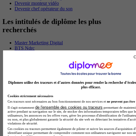
Devenir monteur vidéo
Devenir chef opérateur du son
Les intitulés de diplôme les plus
recherchés
Master Marketing Digital
BTS Ndrc
BTS Mco
C
Master Data science
Master Meef
MBA International Business
BTS Sam
BTS Sio
Diplomeo utilise des traceurs et d’autres données pour rendre la recherche d’école
BTS Communication
plus efficace.
BTS Esf
Cookies strictement nécessaires
Licence Science de l education
Ces traceurs sont nécessaires au bon fonctionnement de nos services et
ne peuvent pas être 
BTS Pi
de l'ensemble des cookies ou traceurs
Master International Business
Il s'agit notamment
permettant de maintenir 
active pendant sa navigation sur le site, de stocker des informations temporaires telles que l
BTS Sp3s
utilisateurs, les annonces ou les offres vues, gérer les processus d'identification de l'utilisateu
BAC Pro Assp
ou non, et plus globalement garantir la sécurité du site web en détectant les tentatives d'acc
violations de sécurité.
BTS Gpme
Ces cookies ou traceurs permettent également de piloter et suivre les sources d'acquisition d
Master MA
identifiant unique permettant de comprendre comment nos utilisateurs naviguent sur nos site
BTS Dietetique