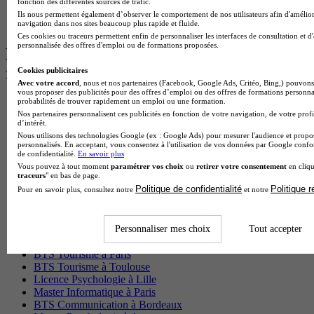
fonction des différentes sources de trafic.
Master Mass
Ils nous permettent également d’observer le comportement de nos utilisateurs afin d'amélior
Cap Cuisine
navigation dans nos sites beaucoup plus rapide et fluide.
Ces cookies ou traceurs permettent enfin de personnaliser les interfaces de consultation et d
personnalisée des offres d'emploi ou de formations proposées.
Les intitulés de diplôme par ville les plus
recherchés
Cookies publicitaires
Avec votre accord
, nous et nos partenaires (Facebook, Google Ads, Critéo, Bing,) pouvons 
vous proposer des publicités pour des offres d’emploi ou des offres de formations personna
Master Meef à Lille
probabilités de trouver rapidement un emploi ou une formation.
Prépa Medecine à Paris
Nos partenaires personnalisent ces publicités en fonction de votre navigation, de votre profi
d’intérêt.
Licence Psychologie à Paris
Nous utilisons des technologies Google (ex : Google Ads) pour mesurer l'audience et propos
Master Psychologie à Lyon
personnalisés. En acceptant, vous consentez à l'utilisation de vos données par Google conf
Licence Psychologie à Toulouse
de confidentialité.
En savoir plus
Master Psychologie à Lille
Vous pouvez à tout moment
paramétrer vos choix
ou
retirer votre consentement
en cliqu
traceurs
" en bas de page.
Master Psychologie à Montpellier
Politique de confidentialité
Politique 
Master Psychologie à Paris
Pour en savoir plus, consultez notre
et notre
Master Meef à Lyon
Master Meef à Paris
BTS Tourisme à Bordeaux
Personnaliser mes choix
Tout accepter
BTS Tourisme à Lyon
BTS Tourisme à Paris
BTS Tourisme à Toulouse
Licence Psychologie à Lille
Master Informatique à Paris
BTS Communication à Bordeaux