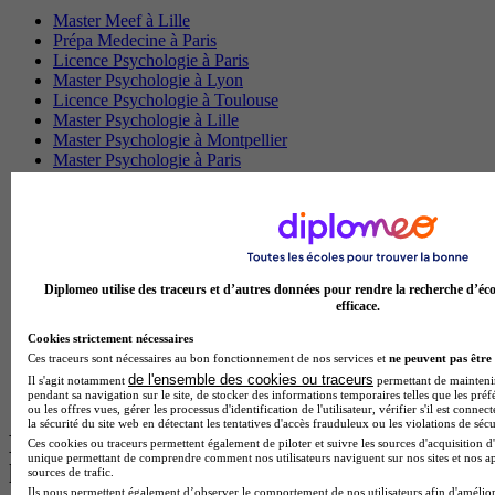
Master Meef à Lille
Prépa Medecine à Paris
Licence Psychologie à Paris
Master Psychologie à Lyon
Licence Psychologie à Toulouse
Master Psychologie à Lille
Master Psychologie à Montpellier
Master Psychologie à Paris
Master Meef à Lyon
Master Meef à Paris
BTS Tourisme à Bordeaux
BTS Tourisme à Lyon
BTS Tourisme à Paris
BTS Tourisme à Toulouse
Diplomeo utilise des traceurs et d’autres données pour rendre la recherche d’éco
Licence Psychologie à Lille
efficace.
Master Informatique à Paris
BTS Communication à Bordeaux
Cookies strictement nécessaires
Master Psychologie à Angers
Ces traceurs sont nécessaires au bon fonctionnement de nos services et
ne peuvent pas être 
BTS Communication à Lyon
de l'ensemble des cookies ou traceurs
Il s'agit notamment
permettant de maintenir 
pendant sa navigation sur le site, de stocker des informations temporaires telles que les préf
BTS Ndrc à Lyon
ou les offres vues, gérer les processus d'identification de l'utilisateur, vérifier s'il est conn
la sécurité du site web en détectant les tentatives d'accès frauduleux ou les violations de sécu
Les intitulés de diplôme par alternance
Ces cookies ou traceurs permettent également de piloter et suivre les sources d'acquisition d'
unique permettant de comprendre comment nos utilisateurs naviguent sur nos sites et nos ap
les plus recherchés
sources de trafic.
Ils nous permettent également d’observer le comportement de nos utilisateurs afin d'amélior