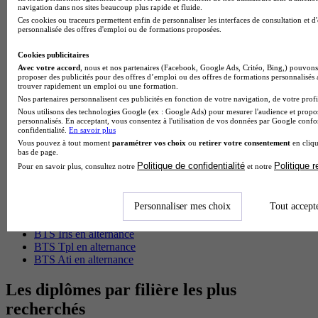
navigation dans nos sites beaucoup plus rapide et fluide.
BTS Esf en alternance
Ces cookies ou traceurs permettent enfin de personnaliser les interfaces de consultation et d
BTS Dietetique en alternance
personnalisée des offres d'emploi ou de formations proposées.
BTS Mco en alternance
BTS Pi en alternance
Cookies publicitaires
BTS Sp3s en alternance
Avec votre accord
, nous et nos partenaires (Facebook, Google Ads, Critéo, Bing,) pouvons 
proposer des publicités pour des offres d’emploi ou des offres de formations personnalisés
Master CCA en alternance
trouver rapidement un emploi ou une formation.
BTS Ndrc en alternance
Nos partenaires personnalisent ces publicités en fonction de votre navigation, de votre profil
BTS Sam en alternance
Nous utilisons des technologies Google (ex : Google Ads) pour mesurer l'audience et propos
Cap Fleuriste en alternance
personnalisés. En acceptant, vous consentez à l'utilisation de vos données par Google conf
confidentialité.
En savoir plus
BTS Sio en alternance
Vous pouvez à tout moment
paramétrer vos choix
ou
retirer votre consentement
en cliqu
MSc Marketing Digital en alternance
bas de page.
BTS Gpme en alternance
Politique de confidentialité
Politique 
Pour en savoir plus, consultez notre
et notre
Cap Electricien en alternance
BTS Gpn en alternance
BTS Domotique en alternance
Personnaliser mes choix
Tout accept
BAC Pro Agora en alternance
BTS Sta en alternance
BTS Iris en alternance
BTS Tpl en alternance
BTS Ati en alternance
Les diplômes par filière les plus
recherchés