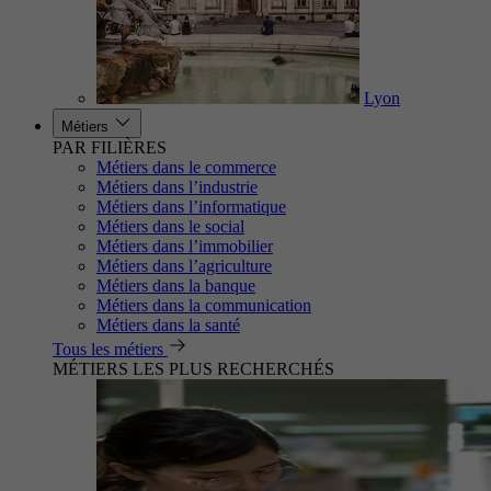
Lyon
Métiers
PAR FILIÈRES
Métiers dans le commerce
Métiers dans l’industrie
Métiers dans l’informatique
Métiers dans le social
Métiers dans l’immobilier
Métiers dans l’agriculture
Métiers dans la banque
Métiers dans la communication
Métiers dans la santé
Tous les métiers
MÉTIERS LES PLUS RECHERCHÉS