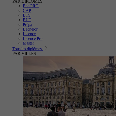
PAR DIPLÔMES
Bac PRO
CAP
BTS
BUT
Prépa
Bachelor
Licence
Licence Pro
Master
Tous les diplômes
PAR VILLES