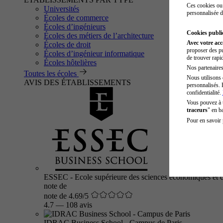
Ces cookies ou 
Universités
personnalisée d
Écoles de commerce
Écoles d’ingénieurs
Cookies public
Écoles des métiers de l’architecture
Avec votre ac
Écoles de droit
proposer des pu
Écoles d’ingénieur informatique
de trouver rapi
Écoles hôtelières
Nos partenaires 
Toutes les écoles
Nous utilisons 
AVIS DES ÉTABLISSEMENTS
personnalisés. 
confidentialité.
Vous pouvez à
traceurs
" en b
Pour en savoir 
ESSEC - Ecole supérieure des sciences économiques et 
note de
note de 4.69/5
4.7
—
108 avis
IDRAC Business School - Campus de Paris