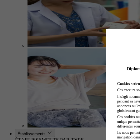
Diplome
Cookies strict
Ces traceurs so
Il s'agit notam
pendant sa navig
annonces ou les 
globalement gara
Ces cookies ou t
unique permetta
différentes sour
Ils nous permet
Établissements
navigation dans
ÉTABLISSEMENTS PAR TYPE