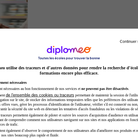
Continuer 
Préparateur en pharmacie
o utilise des traceurs et d’autres données pour rendre la recherche d’écol
formations encore plus efficace.
ement nécessaires
nt nécessaires au bon fonctionnement de nos services et
ne peuvent pas être désactivés
.
de l'ensemble des cookies ou traceurs
ment
permettant de maintenir la session de l'utilis
ation sur le site, de stocker des informations temporaires telles que les préférences des utilisate
offres vues, gérer les processus d'identification de l'utilisateur, vérifier s'il est connecté ou non,
ntir la sécurité du site web en détectant les tentatives d'accès frauduleux ou les violations de sé
raceurs permettent également de piloter et suivre les sources d'acquisition d'audience en utilisan
nt de comprendre comment nos utilisateurs naviguent sur nos sites et nos applications en fonct
Préparateur physique
ces de trafic.
tent également d’observer le comportement de nos utilisateurs afin d'améliorer nos produits et r
 nos sites beaucoup plus rapide et fluide.