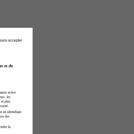
sans accepter
es et de
ateur active
urs, les
 et plus
curité.
t un identifiant
ion des
endre la