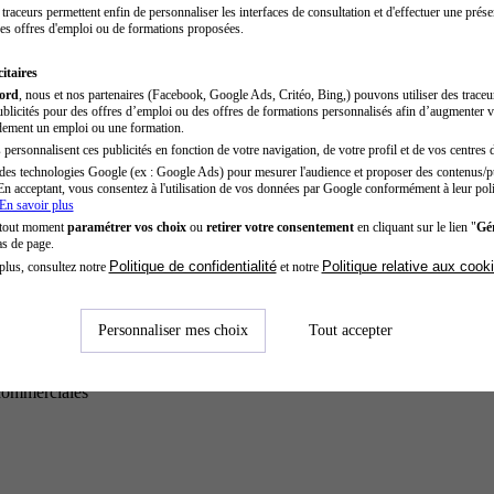
traceurs permettent enfin de personnaliser les interfaces de consultation et d'effectuer une prése
es offres d'emploi ou de formations proposées.
itaires
cord
, nous et nos partenaires (Facebook, Google Ads, Critéo, Bing,) pouvons utiliser des trace
blicités pour des offres d’emploi ou des offres de formations personnalisés afin d’augmenter v
dement un emploi ou une formation.
personnalisent ces publicités en fonction de votre navigation, de votre profil et de vos centres d
des technologies Google (ex : Google Ads) pour mesurer l'audience et proposer des contenus/pu
En acceptant, vous consentez à l'utilisation de vos données par Google conformément à leur poli
En savoir plus
 tout moment
paramétrer vos choix
ou
retirer votre consentement
en cliquant sur le lien "
Gér
as de page.
Politique de confidentialité
Politique relative aux cook
plus, consultez notre
et notre
Personnaliser mes choix
Tout accepter
commerciales