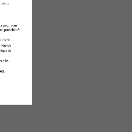
ntation
urs pour vous
os probabilités
’intérêt.
blicités
tique de
er les
ies
.