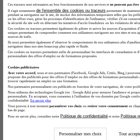
Master Informatique à Paris
Ces traceurs sont nécessaires au bon fonctionnement de nos services et
ne peuvent pas être 
BTS Communication à Bordeaux
de l'ensemble des cookies ou traceurs
Il s'agit notamment
permettant de maintenir 
Master Psychologie à Angers
pendant sa navigation sur le site, de stocker des informations temporaires telles que les préf
ou les offres vues, gérer les processus d'identification de l'utilisateur, vérifier s'il est conn
BTS Communication à Lyon
la sécurité du site web en détectant les tentatives d'accès frauduleux ou les violations de sécu
BTS Ndrc à Lyon
Ces cookies ou traceurs permettent également de piloter et suivre les sources d'acquisition d'
unique permettant de comprendre comment nos utilisateurs naviguent sur nos sites et nos ap
sources de trafic.
Les intitulés de diplôme par alternance
Ils nous permettent également d’observer le comportement de nos utilisateurs afin d'amélior
les plus recherchés
navigation dans nos sites beaucoup plus rapide et fluide.
Ces cookies ou traceurs permettent enfin de personnaliser les interfaces de consultation et d
personnalisée des offres d'emploi ou de formations proposées.
BTS Esf en alternance
BTS Dietetique en alternance
Cookies publicitaires
BTS Mco en alternance
Avec votre accord
, nous et nos partenaires (Facebook, Google Ads, Critéo, Bing,) pouvons 
proposer des publicités pour des offres d’emploi ou des offres de formations personnalisés
BTS Pi en alternance
trouver rapidement un emploi ou une formation.
BTS Sp3s en alternance
Nos partenaires personnalisent ces publicités en fonction de votre navigation, de votre profil
Master CCA en alternance
Nous utilisons des technologies Google (ex : Google Ads) pour mesurer l'audience et propos
BTS Ndrc en alternance
personnalisés. En acceptant, vous consentez à l'utilisation de vos données par Google conf
BTS Sam en alternance
confidentialité.
En savoir plus
Cap Fleuriste en alternance
Vous pouvez à tout moment
paramétrer vos choix
ou
retirer votre consentement
en cliqu
bas de page.
BTS Sio en alternance
Politique de confidentialité
Politique 
Pour en savoir plus, consultez notre
et notre
MSc Marketing Digital en alternance
BTS Gpme en alternance
Cap Electricien en alternance
Personnaliser mes choix
Tout accept
BTS Gpn en alternance
BTS Domotique en alternance