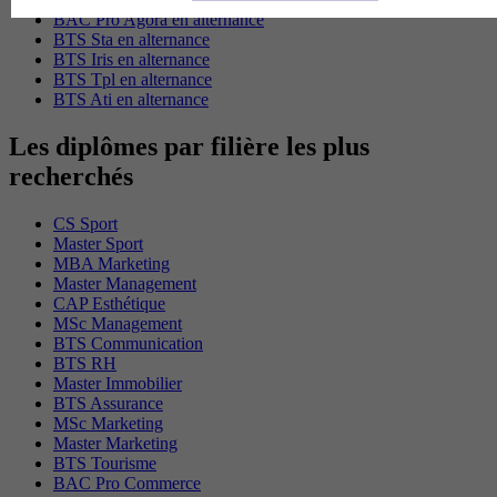
BAC Pro Agora en alternance
BTS Sta en alternance
BTS Iris en alternance
BTS Tpl en alternance
BTS Ati en alternance
Les diplômes par filière les plus
recherchés
CS Sport
Master Sport
MBA Marketing
Master Management
CAP Esthétique
MSc Management
BTS Communication
BTS RH
Master Immobilier
BTS Assurance
MSc Marketing
Master Marketing
BTS Tourisme
BAC Pro Commerce