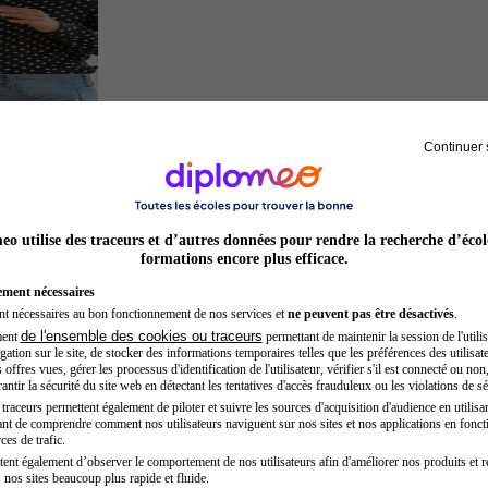
Continuer 
Chef de projet
o utilise des traceurs et d’autres données pour rendre la recherche d’écol
formations encore plus efficace.
ement nécessaires
nt nécessaires au bon fonctionnement de nos services et
ne peuvent pas être désactivés
.
de l'ensemble des cookies ou traceurs
ment
permettant de maintenir la session de l'utilis
ation sur le site, de stocker des informations temporaires telles que les préférences des utilisate
offres vues, gérer les processus d'identification de l'utilisateur, vérifier s'il est connecté ou non,
ntir la sécurité du site web en détectant les tentatives d'accès frauduleux ou les violations de sé
raceurs permettent également de piloter et suivre les sources d'acquisition d'audience en utilisan
nt de comprendre comment nos utilisateurs naviguent sur nos sites et nos applications en fonct
Auxiliaire de puériculture
ces de trafic.
tent également d’observer le comportement de nos utilisateurs afin d'améliorer nos produits et r
 nos sites beaucoup plus rapide et fluide.