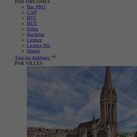
PAR DIPLÔMES
Bac PRO
CAP
BTS
BUT
Prépa
Bachelor
Licence
Licence Pro
Master
Tous les diplômes
PAR VILLES