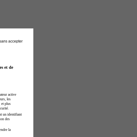
sans accepter
es et de
ateur active
urs, les
 et plus
curité.
t un identifiant
ion des
endre la