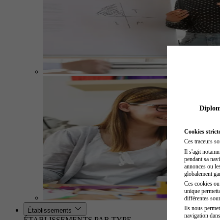
Diplome
Cookies strict
Ces traceurs so
Il s'agit notam
pendant sa navig
annonces ou les 
globalement gara
Ces cookies ou t
unique permetta
différentes sour
Ils nous permet
Établissements
navigation dans
ÉTABLISSEMENTS PAR TYPE