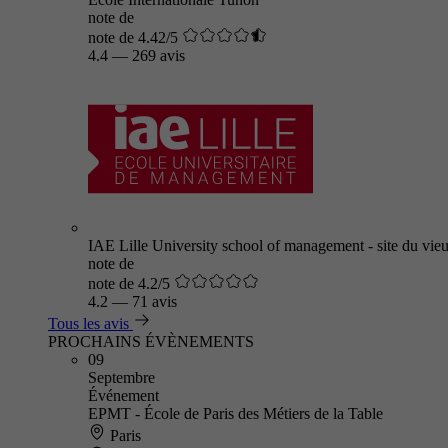
note de
note de 4.42/5
4.4
—
269 avis
IAE Lille University school of management - site du vieu
note de
note de 4.2/5
4.2
—
71 avis
Tous les avis
PROCHAINS ÉVÈNEMENTS
09
Septembre
Événement
EPMT - École de Paris des Métiers de la Table
Paris