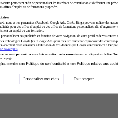
traceurs permettent enfin de personnaliser les interfaces de consultation et d'effectuer une prése
es offres d'emploi ou de formations proposées.
itaires
cord
, nous et nos partenaires (Facebook, Google Ads, Critéo, Bing,) pouvons utiliser des trace
blicités pour des offres d’emploi ou des offres de formations personnalisés afin d’augmenter v
dement un emploi ou une formation.
personnalisent ces publicités en fonction de votre navigation, de votre profil et de vos centres d
des technologies Google (ex : Google Ads) pour mesurer l'audience et proposer des contenus/pu
En acceptant, vous consentez à l'utilisation de vos données par Google conformément à leur poli
En savoir plus
ité - Paris
 tout moment
paramétrer vos choix
ou
retirer votre consentement
en cliquant sur le lien "
Gér
as de page.
Politique de confidentialité
Politique relative aux cook
plus, consultez notre
et notre
Personnaliser mes choix
Tout accepter