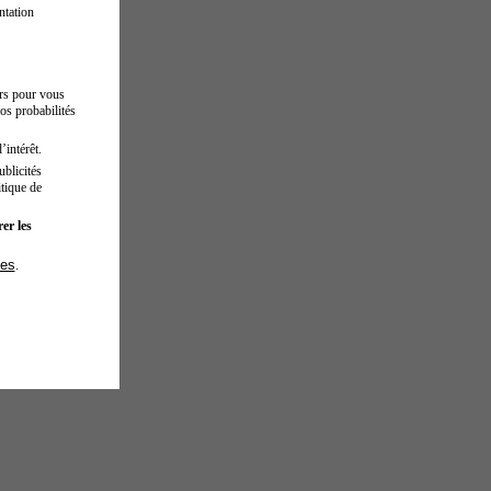
ntation
urs pour vous
os probabilités
’intérêt.
blicités
tique de
er les
ies
.