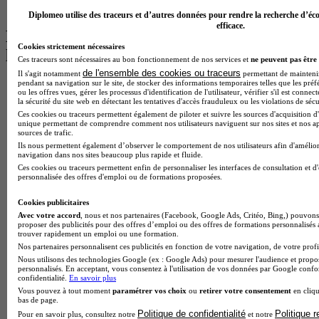
BTS Ndrc à Lyon
Diplomeo utilise des traceurs et d’autres données pour rendre la recherche d’éco
efficace.
Les intitulés de diplôme par alternance
Cookies strictement nécessaires
les plus recherchés
Ces traceurs sont nécessaires au bon fonctionnement de nos services et
ne peuvent pas être 
de l'ensemble des cookies ou traceurs
Il s'agit notamment
permettant de maintenir 
pendant sa navigation sur le site, de stocker des informations temporaires telles que les préf
BTS Esf en alternance
ou les offres vues, gérer les processus d'identification de l'utilisateur, vérifier s'il est conn
BTS Dietetique en alternance
la sécurité du site web en détectant les tentatives d'accès frauduleux ou les violations de sécu
BTS Mco en alternance
Ces cookies ou traceurs permettent également de piloter et suivre les sources d'acquisition d'
BTS Pi en alternance
unique permettant de comprendre comment nos utilisateurs naviguent sur nos sites et nos ap
sources de trafic.
BTS Sp3s en alternance
Ils nous permettent également d’observer le comportement de nos utilisateurs afin d'amélior
Master CCA en alternance
navigation dans nos sites beaucoup plus rapide et fluide.
BTS Ndrc en alternance
Ces cookies ou traceurs permettent enfin de personnaliser les interfaces de consultation et d
BTS Sam en alternance
personnalisée des offres d'emploi ou de formations proposées.
Cap Fleuriste en alternance
BTS Sio en alternance
Cookies publicitaires
MSc Marketing Digital en alternance
Avec votre accord
, nous et nos partenaires (Facebook, Google Ads, Critéo, Bing,) pouvons 
proposer des publicités pour des offres d’emploi ou des offres de formations personnalisés
BTS Gpme en alternance
trouver rapidement un emploi ou une formation.
Cap Electricien en alternance
Nos partenaires personnalisent ces publicités en fonction de votre navigation, de votre profil
BTS Gpn en alternance
Nous utilisons des technologies Google (ex : Google Ads) pour mesurer l'audience et propos
BTS Domotique en alternance
personnalisés. En acceptant, vous consentez à l'utilisation de vos données par Google conf
BAC Pro Agora en alternance
confidentialité.
En savoir plus
BTS Sta en alternance
Vous pouvez à tout moment
paramétrer vos choix
ou
retirer votre consentement
en cliqu
bas de page.
BTS Iris en alternance
Politique de confidentialité
Politique 
Pour en savoir plus, consultez notre
et notre
BTS Tpl en alternance