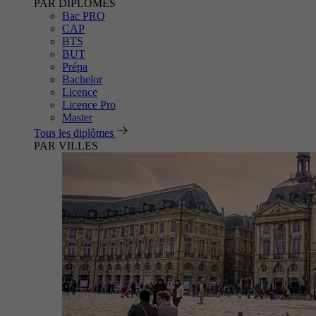
PAR DIPLÔMES
Bac PRO
CAP
BTS
BUT
Prépa
Bachelor
Licence
Licence Pro
Master
Tous les diplômes
PAR VILLES