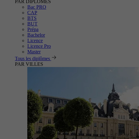
PAR DIPLÔMES
Bac PRO
CAP
BTS
BUT
Prépa
Bachelor
Licence
Licence Pro
Master
Tous les diplômes
PAR VILLES