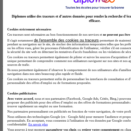
Master Meef à Paris
BTS Tourisme à Bordeaux
BTS Tourisme à Lyon
Diplomeo utilise des traceurs et d’autres données pour rendre la recherche d’éco
BTS Tourisme à Paris
efficace.
BTS Tourisme à Toulouse
Cookies strictement nécessaires
Licence Psychologie à Lille
Ces traceurs sont nécessaires au bon fonctionnement de nos services et
ne peuvent pas être 
Master Informatique à Paris
de l'ensemble des cookies ou traceurs
BTS Communication à Bordeaux
Il s'agit notamment
permettant de maintenir 
pendant sa navigation sur le site, de stocker des informations temporaires telles que les préf
Master Psychologie à Angers
ou les offres vues, gérer les processus d'identification de l'utilisateur, vérifier s'il est conn
BTS Communication à Lyon
la sécurité du site web en détectant les tentatives d'accès frauduleux ou les violations de sécu
BTS Ndrc à Lyon
Ces cookies ou traceurs permettent également de piloter et suivre les sources d'acquisition d'
unique permettant de comprendre comment nos utilisateurs naviguent sur nos sites et nos ap
sources de trafic.
Les intitulés de diplôme par alternance
Ils nous permettent également d’observer le comportement de nos utilisateurs afin d'amélior
navigation dans nos sites beaucoup plus rapide et fluide.
les plus recherchés
Ces cookies ou traceurs permettent enfin de personnaliser les interfaces de consultation et d
personnalisée des offres d'emploi ou de formations proposées.
BTS Esf en alternance
Cookies publicitaires
BTS Dietetique en alternance
Avec votre accord
, nous et nos partenaires (Facebook, Google Ads, Critéo, Bing,) pouvons 
BTS Mco en alternance
proposer des publicités pour des offres d’emploi ou des offres de formations personnalisés
BTS Pi en alternance
trouver rapidement un emploi ou une formation.
BTS Sp3s en alternance
Nos partenaires personnalisent ces publicités en fonction de votre navigation, de votre profil
Master CCA en alternance
Nous utilisons des technologies Google (ex : Google Ads) pour mesurer l'audience et propos
BTS Ndrc en alternance
personnalisés. En acceptant, vous consentez à l'utilisation de vos données par Google conf
confidentialité.
En savoir plus
BTS Sam en alternance
Vous pouvez à tout moment
paramétrer vos choix
ou
retirer votre consentement
en cliqu
Cap Fleuriste en alternance