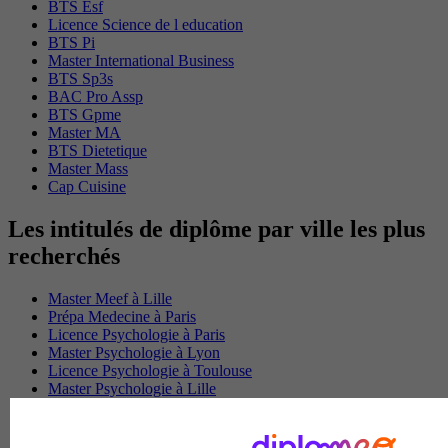
BTS Esf
Licence Science de l education
BTS Pi
Master International Business
BTS Sp3s
BAC Pro Assp
BTS Gpme
Master MA
BTS Dietetique
Master Mass
Cap Cuisine
Les intitulés de diplôme par ville les plus
recherchés
Master Meef à Lille
Prépa Medecine à Paris
Licence Psychologie à Paris
Master Psychologie à Lyon
Licence Psychologie à Toulouse
Master Psychologie à Lille
Master Psychologie à Montpellier
Master Psychologie à Paris
Master Meef à Lyon