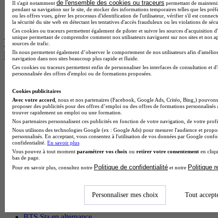
de l'ensemble des cookies ou traceurs
Il s'agit notamment
permettant de maintenir 
Master Psychologie à Angers
pendant sa navigation sur le site, de stocker des informations temporaires telles que les préf
BTS Communication à Lyon
ou les offres vues, gérer les processus d'identification de l'utilisateur, vérifier s'il est conn
BTS Ndrc à Lyon
la sécurité du site web en détectant les tentatives d'accès frauduleux ou les violations de sécu
Ces cookies ou traceurs permettent également de piloter et suivre les sources d'acquisition d'
unique permettant de comprendre comment nos utilisateurs naviguent sur nos sites et nos ap
Les intitulés de diplôme par alternance
sources de trafic.
Ils nous permettent également d’observer le comportement de nos utilisateurs afin d'amélior
les plus recherchés
navigation dans nos sites beaucoup plus rapide et fluide.
Ces cookies ou traceurs permettent enfin de personnaliser les interfaces de consultation et d
personnalisée des offres d'emploi ou de formations proposées.
BTS Esf en alternance
BTS Dietetique en alternance
Cookies publicitaires
BTS Mco en alternance
Avec votre accord
, nous et nos partenaires (Facebook, Google Ads, Critéo, Bing,) pouvons 
BTS Pi en alternance
proposer des publicités pour des offres d’emploi ou des offres de formations personnalisés
BTS Sp3s en alternance
trouver rapidement un emploi ou une formation.
Master CCA en alternance
Nos partenaires personnalisent ces publicités en fonction de votre navigation, de votre profil
BTS Ndrc en alternance
Nous utilisons des technologies Google (ex : Google Ads) pour mesurer l'audience et propos
personnalisés. En acceptant, vous consentez à l'utilisation de vos données par Google conf
BTS Sam en alternance
confidentialité.
En savoir plus
Cap Fleuriste en alternance
Vous pouvez à tout moment
paramétrer vos choix
ou
retirer votre consentement
en cliqu
BTS Sio en alternance
bas de page.
MSc Marketing Digital en alternance
Politique de confidentialité
Politique 
Pour en savoir plus, consultez notre
et notre
BTS Gpme en alternance
Cap Electricien en alternance
BTS Gpn en alternance
Personnaliser mes choix
Tout accept
BTS Domotique en alternance
BAC Pro Agora en alternance
BTS Sta en alternance