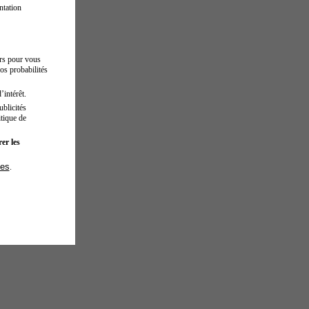
ntation
urs pour vous
os probabilités
’intérêt.
blicités
tique de
er les
ies
.