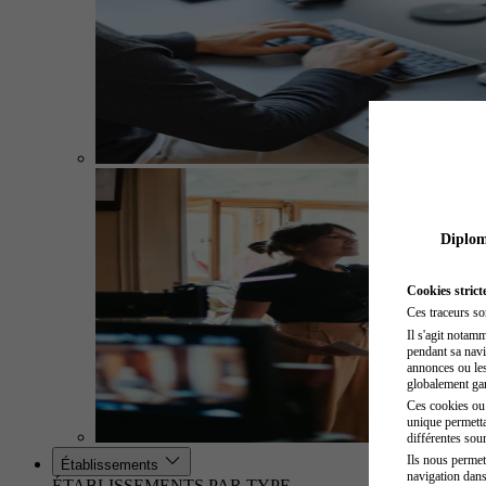
Diplome
Cookies strict
Ces traceurs so
Il s'agit notam
pendant sa navig
annonces ou les 
globalement gara
Ces cookies ou t
unique permetta
différentes sour
Ils nous permet
Établissements
navigation dans
ÉTABLISSEMENTS PAR TYPE