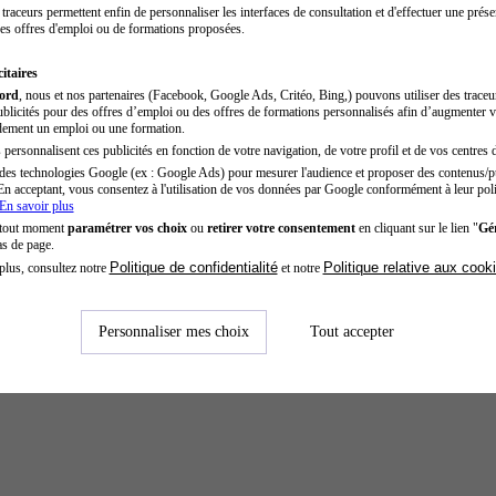
traceurs permettent enfin de personnaliser les interfaces de consultation et d'effectuer une prése
es offres d'emploi ou de formations proposées.
itaires
cord
, nous et nos partenaires (Facebook, Google Ads, Critéo, Bing,) pouvons utiliser des trace
blicités pour des offres d’emploi ou des offres de formations personnalisés afin d’augmenter v
dement un emploi ou une formation.
personnalisent ces publicités en fonction de votre navigation, de votre profil et de vos centres d
des technologies Google (ex : Google Ads) pour mesurer l'audience et proposer des contenus/pu
En acceptant, vous consentez à l'utilisation de vos données par Google conformément à leur poli
En savoir plus
 tout moment
paramétrer vos choix
ou
retirer votre consentement
en cliquant sur le lien "
Gér
as de page.
Politique de confidentialité
Politique relative aux cook
plus, consultez notre
et notre
Personnaliser mes choix
Tout accepter