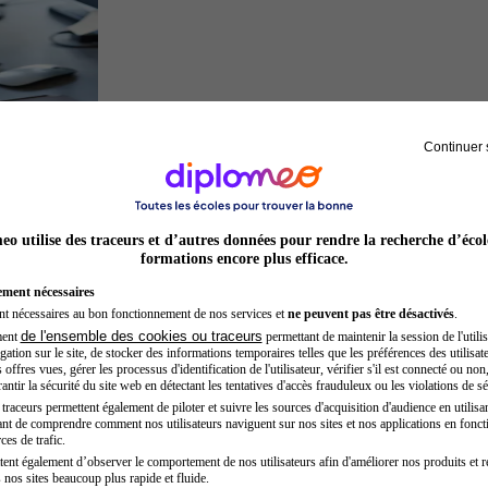
Continuer 
Développeur web
o utilise des traceurs et d’autres données pour rendre la recherche d’écol
formations encore plus efficace.
ement nécessaires
nt nécessaires au bon fonctionnement de nos services et
ne peuvent pas être désactivés
.
de l'ensemble des cookies ou traceurs
ment
permettant de maintenir la session de l'utilis
ation sur le site, de stocker des informations temporaires telles que les préférences des utilisate
offres vues, gérer les processus d'identification de l'utilisateur, vérifier s'il est connecté ou non,
ntir la sécurité du site web en détectant les tentatives d'accès frauduleux ou les violations de sé
raceurs permettent également de piloter et suivre les sources d'acquisition d'audience en utilisan
nt de comprendre comment nos utilisateurs naviguent sur nos sites et nos applications en fonct
Acteur
ces de trafic.
tent également d’observer le comportement de nos utilisateurs afin d'améliorer nos produits et r
 nos sites beaucoup plus rapide et fluide.