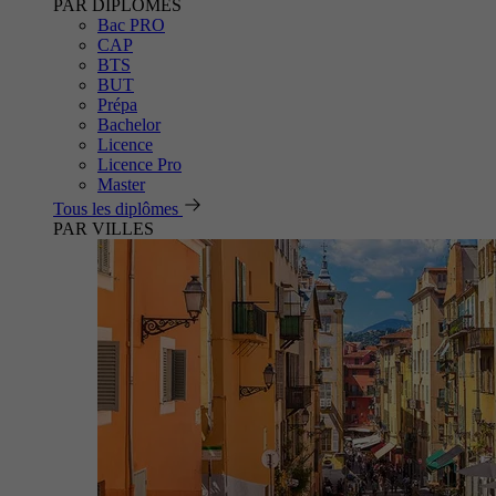
PAR DIPLÔMES
Bac PRO
CAP
BTS
BUT
Prépa
Bachelor
Licence
Licence Pro
Master
Tous les diplômes
PAR VILLES