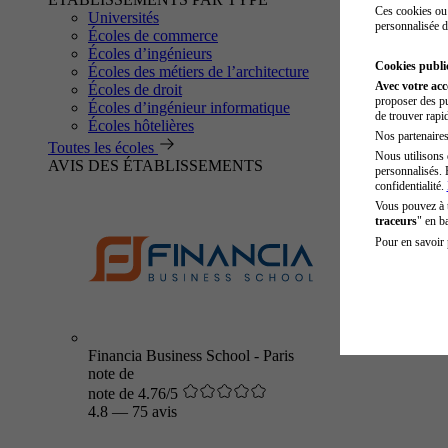
Ces cookies ou 
Universités
personnalisée d
Écoles de commerce
Écoles d’ingénieurs
Cookies public
Écoles des métiers de l’architecture
Avec votre ac
Écoles de droit
proposer des pu
Écoles d’ingénieur informatique
de trouver rapi
Écoles hôtelières
Nos partenaires 
Toutes les écoles
Nous utilisons 
AVIS DES ÉTABLISSEMENTS
personnalisés. 
confidentialité.
Vous pouvez à
traceurs
" en b
Pour en savoir 
Financia Business School - Paris
note de
note de 4.76/5
4.8
—
75 avis