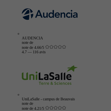
AUDENCIA
note de
note de 4.66/5
4.7
—
116 avis
UniLaSalle - campus de Beauvais
note de
note de 4.21/5