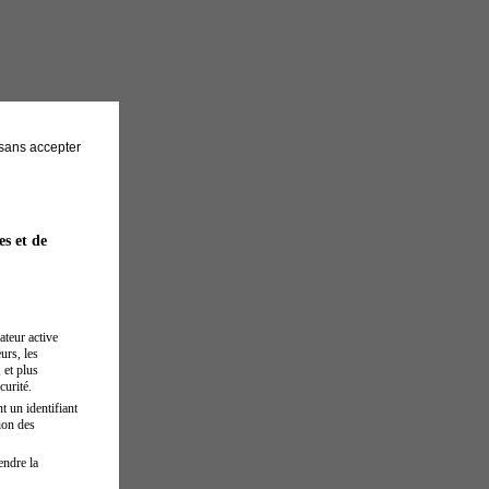
sans accepter
es et de
ateur active
urs, les
 et plus
curité.
t un identifiant
ion des
endre la