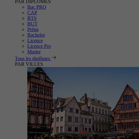
PAR DIPLÔMES
Bac PRO
CAP
BTS
BUT
Prépa
Bachelor
Licence
Licence Pro
Master
Tous les diplômes
PAR VILLES