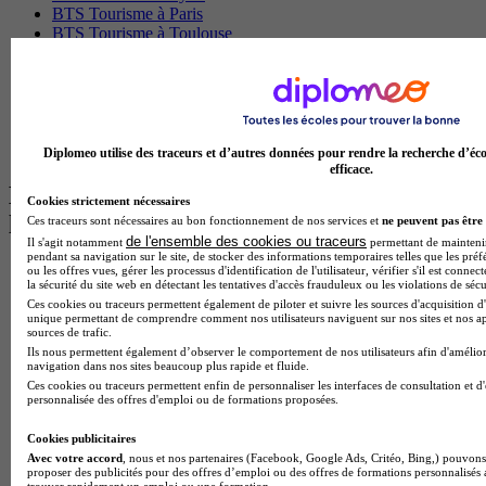
BTS Tourisme à Paris
BTS Tourisme à Toulouse
Licence Psychologie à Lille
Master Informatique à Paris
BTS Communication à Bordeaux
Master Psychologie à Angers
BTS Communication à Lyon
BTS Ndrc à Lyon
Diplomeo utilise des traceurs et d’autres données pour rendre la recherche d’éco
efficace.
Les intitulés de diplôme par alternance
Cookies strictement nécessaires
les plus recherchés
Ces traceurs sont nécessaires au bon fonctionnement de nos services et
ne peuvent pas être 
de l'ensemble des cookies ou traceurs
Il s'agit notamment
permettant de maintenir 
pendant sa navigation sur le site, de stocker des informations temporaires telles que les préf
BTS Esf en alternance
ou les offres vues, gérer les processus d'identification de l'utilisateur, vérifier s'il est conn
la sécurité du site web en détectant les tentatives d'accès frauduleux ou les violations de sécu
BTS Dietetique en alternance
Ces cookies ou traceurs permettent également de piloter et suivre les sources d'acquisition d'
BTS Mco en alternance
unique permettant de comprendre comment nos utilisateurs naviguent sur nos sites et nos ap
BTS Pi en alternance
sources de trafic.
BTS Sp3s en alternance
Ils nous permettent également d’observer le comportement de nos utilisateurs afin d'amélior
navigation dans nos sites beaucoup plus rapide et fluide.
Master CCA en alternance
Ces cookies ou traceurs permettent enfin de personnaliser les interfaces de consultation et d
BTS Ndrc en alternance
personnalisée des offres d'emploi ou de formations proposées.
BTS Sam en alternance
Cap Fleuriste en alternance
Cookies publicitaires
BTS Sio en alternance
Avec votre accord
, nous et nos partenaires (Facebook, Google Ads, Critéo, Bing,) pouvons 
MSc Marketing Digital en alternance
proposer des publicités pour des offres d’emploi ou des offres de formations personnalisés
BTS Gpme en alternance
trouver rapidement un emploi ou une formation.