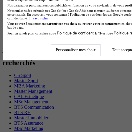
Cap Electricien en alternance
Nos partenaires personnalisent ces publicités en fonction de votre navigation, de votre profil
BTS Gpn en alternance
Nous utilisons des technologies Google (ex : Google Ads) pour mesurer l'audience et propos
personnalisés. En acceptant, vous consentez à l'utilisation de vos données par Google conf
BTS Domotique en alternance
confidentialité.
En savoir plus
BAC Pro Agora en alternance
Vous pouvez à tout moment
paramétrer vos choix
ou
retirer votre consentement
en cliqu
BTS Sta en alternance
bas de page.
BTS Iris en alternance
Politique de confidentialité
Politique 
Pour en savoir plus, consultez notre
et notre
BTS Tpl en alternance
BTS Ati en alternance
Personnaliser mes choix
Tout accept
Les diplômes par filière les plus
recherchés
CS Sport
Master Sport
MBA Marketing
Master Management
CAP Esthétique
MSc Management
BTS Communication
BTS RH
Master Immobilier
BTS Assurance
MSc Marketing