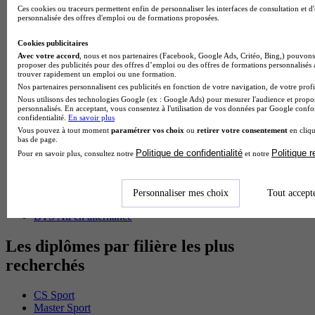
BTS Mco en alternance
Ces cookies ou traceurs permettent enfin de personnaliser les interfaces de consultation et d
BTS Pi en alternance
personnalisée des offres d'emploi ou de formations proposées.
BTS Sp3s en alternance
Master CCA en alternance
Cookies publicitaires
BTS Ndrc en alternance
Avec votre accord
, nous et nos partenaires (Facebook, Google Ads, Critéo, Bing,) pouvons 
BTS Sam en alternance
proposer des publicités pour des offres d’emploi ou des offres de formations personnalisés
trouver rapidement un emploi ou une formation.
Cap Fleuriste en alternance
Nos partenaires personnalisent ces publicités en fonction de votre navigation, de votre profil
BTS Sio en alternance
Nous utilisons des technologies Google (ex : Google Ads) pour mesurer l'audience et propos
MSc Marketing Digital en alternance
personnalisés. En acceptant, vous consentez à l'utilisation de vos données par Google conf
BTS Gpme en alternance
confidentialité.
En savoir plus
Cap Electricien en alternance
Vous pouvez à tout moment
paramétrer vos choix
ou
retirer votre consentement
en cliqu
BTS Gpn en alternance
bas de page.
BTS Domotique en alternance
Politique de confidentialité
Politique 
Pour en savoir plus, consultez notre
et notre
BAC Pro Agora en alternance
BTS Sta en alternance
BTS Iris en alternance
Personnaliser mes choix
Tout accept
BTS Tpl en alternance
BTS Ati en alternance
Les diplômes par filière les plus
recherchés
CS Sport
Master Sport