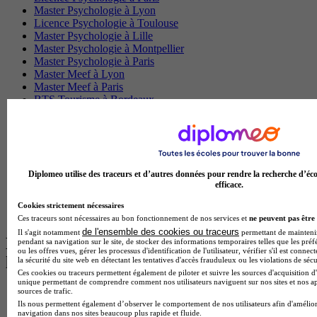
Master Psychologie à Lyon
Licence Psychologie à Toulouse
Master Psychologie à Lille
Master Psychologie à Montpellier
Master Psychologie à Paris
Master Meef à Lyon
Master Meef à Paris
BTS Tourisme à Bordeaux
BTS Tourisme à Lyon
BTS Tourisme à Paris
BTS Tourisme à Toulouse
Licence Psychologie à Lille
Master Informatique à Paris
Diplomeo utilise des traceurs et d’autres données pour rendre la recherche d’éco
BTS Communication à Bordeaux
efficace.
Master Psychologie à Angers
BTS Communication à Lyon
Cookies strictement nécessaires
BTS Ndrc à Lyon
Ces traceurs sont nécessaires au bon fonctionnement de nos services et
ne peuvent pas être 
de l'ensemble des cookies ou traceurs
Il s'agit notamment
permettant de maintenir 
Les intitulés de diplôme par alternance
pendant sa navigation sur le site, de stocker des informations temporaires telles que les préf
ou les offres vues, gérer les processus d'identification de l'utilisateur, vérifier s'il est conn
les plus recherchés
la sécurité du site web en détectant les tentatives d'accès frauduleux ou les violations de sécu
Ces cookies ou traceurs permettent également de piloter et suivre les sources d'acquisition d'
unique permettant de comprendre comment nos utilisateurs naviguent sur nos sites et nos ap
sources de trafic.
BTS Esf en alternance
Ils nous permettent également d’observer le comportement de nos utilisateurs afin d'amélior
BTS Dietetique en alternance
navigation dans nos sites beaucoup plus rapide et fluide.