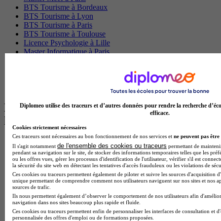
BTS Tourisme à Bordeaux
BTS Tourisme à Lyon
BTS Tourisme à Paris
BTS Tourisme à Toulouse
Licence Psychologie à Lille
Master Informatique à Paris
BTS Communication à Bordeaux
Master Psychologie à Angers
BTS Communication à Lyon
BTS Ndrc à Lyon
Les intitulés de diplôme par alternance
Diplomeo utilise des traceurs et d’autres données pour rendre la recherche d’éco
efficace.
les plus recherchés
Cookies strictement nécessaires
Ces traceurs sont nécessaires au bon fonctionnement de nos services et
ne peuvent pas être 
BTS Esf en alternance
de l'ensemble des cookies ou traceurs
Il s'agit notamment
permettant de maintenir 
BTS Dietetique en alternance
pendant sa navigation sur le site, de stocker des informations temporaires telles que les préf
BTS Mco en alternance
ou les offres vues, gérer les processus d'identification de l'utilisateur, vérifier s'il est conn
la sécurité du site web en détectant les tentatives d'accès frauduleux ou les violations de sécu
BTS Pi en alternance
Ces cookies ou traceurs permettent également de piloter et suivre les sources d'acquisition d'
BTS Sp3s en alternance
unique permettant de comprendre comment nos utilisateurs naviguent sur nos sites et nos ap
Master CCA en alternance
sources de trafic.
BTS Ndrc en alternance
Ils nous permettent également d’observer le comportement de nos utilisateurs afin d'amélior
navigation dans nos sites beaucoup plus rapide et fluide.
BTS Sam en alternance
Ces cookies ou traceurs permettent enfin de personnaliser les interfaces de consultation et d
Cap Fleuriste en alternance
personnalisée des offres d'emploi ou de formations proposées.