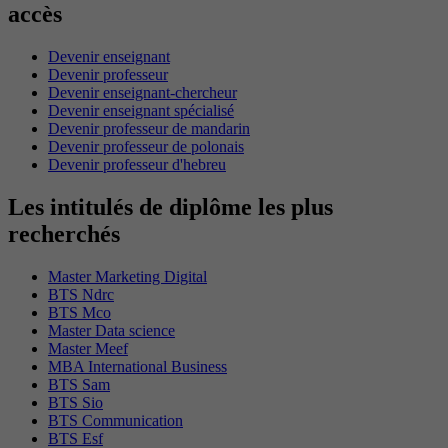
accès
Devenir enseignant
Devenir professeur
Devenir enseignant-chercheur
Devenir enseignant spécialisé
Devenir professeur de mandarin
Devenir professeur de polonais
Devenir professeur d'hebreu
Les intitulés de diplôme les plus
recherchés
Master Marketing Digital
BTS Ndrc
BTS Mco
Master Data science
Master Meef
MBA International Business
BTS Sam
BTS Sio
BTS Communication
BTS Esf