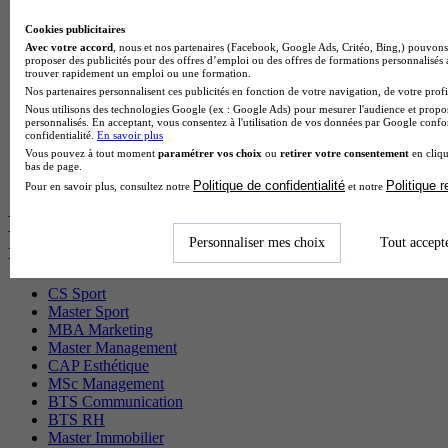
BTS Sio en alternance
MSc Marketing Digital en alternance
Cookies publicitaires
BTS Gpme en alternance
Avec votre accord
, nous et nos partenaires (Facebook, Google Ads, Critéo, Bing,) pouvons 
Cap Electricien en alternance
proposer des publicités pour des offres d’emploi ou des offres de formations personnalisés
BTS Gpn en alternance
trouver rapidement un emploi ou une formation.
BTS Domotique en alternance
Nos partenaires personnalisent ces publicités en fonction de votre navigation, de votre profil
BAC Pro Agora en alternance
Nous utilisons des technologies Google (ex : Google Ads) pour mesurer l'audience et propos
personnalisés. En acceptant, vous consentez à l'utilisation de vos données par Google conf
BTS Sta en alternance
confidentialité.
En savoir plus
BTS Iris en alternance
Vous pouvez à tout moment
paramétrer vos choix
ou
retirer votre consentement
en cliqu
BTS Tpl en alternance
bas de page.
BTS Ati en alternance
Politique de confidentialité
Politique 
Pour en savoir plus, consultez notre
et notre
Les diplômes par filière les plus
Personnaliser mes choix
Tout accept
recherchés
CS Sport
Master Sport
MBA Marketing
Master Management
CAP Esthétique
MSc Management
BTS Communication
BTS RH
Master Immobilier