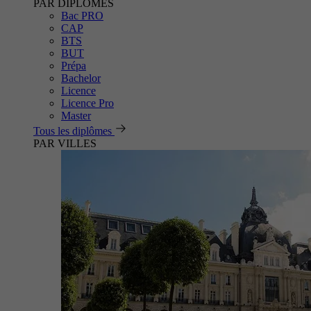
PAR DIPLÔMES
Bac PRO
CAP
BTS
BUT
Prépa
Bachelor
Licence
Licence Pro
Master
Tous les diplômes
PAR VILLES